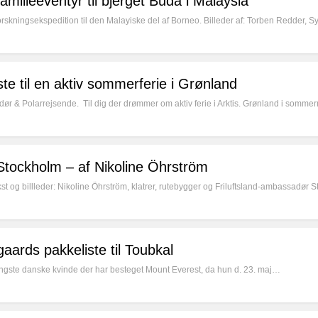
amilieeventyr til bjerget Buda i Malaysia
forskningsekspedition til den Malayiske del af Borneo. Billeder af: Torben Redder, 
ste til en aktiv sommerferie i Grønland
dør & Polarrejsende. Til dig der drømmer om aktiv ferie i Arktis. Grønland i som
 Stockholm – af Nikoline Öhrström
kst og billleder: Nikoline Öhrström, klatrer, rutebygger og Friluftsland-ambassadør S
ards pakkeliste til Toubkal
ngste danske kvinde der har besteget Mount Everest, da hun d. 23. maj…