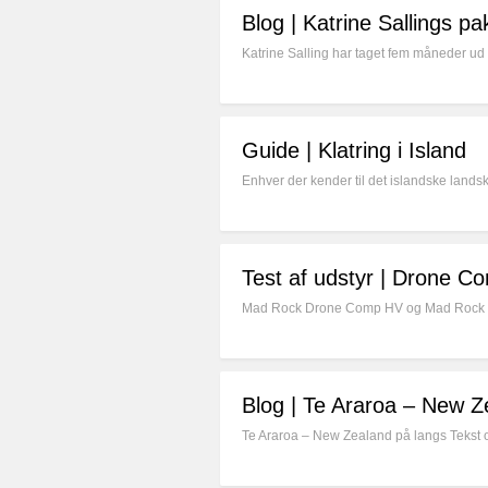
Blog | Katrine Sallings pak
Katrine Salling har taget fem måneder ud 
Guide | Klatring i Island
Enhver der kender til det islandske land
Test af udstyr | Drone 
Mad Rock Drone Comp HV og Mad Rock Rove
Blog | Te Araroa – New Z
Te Araroa – New Zealand på langs Tekst o