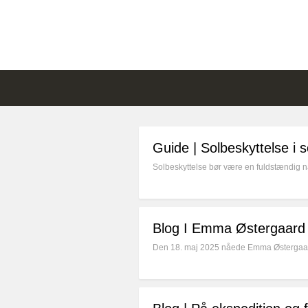
Guide | Solbeskyttelse 
Solbeskyttelse bør være en fuldstændig na
Blog I Emma Østergaard –
Den 18. maj 2025 nåede Emma Østergaard,