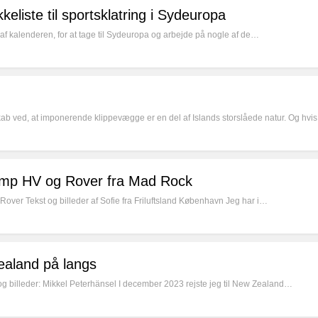
keliste til sportsklatring i Sydeuropa
af kalenderen, for at tage til Sydeuropa og arbejde på nogle af de…
skab ved, at imponerende klippevægge er en del af Islands storslåede natur. Og hvi
Comp HV og Rover fra Mad Rock
r Tekst og billeder af Sofie fra Friluftsland København Jeg har i…
ealand på langs
g billeder: Mikkel Peterhänsel I december 2023 rejste jeg til New Zealand…