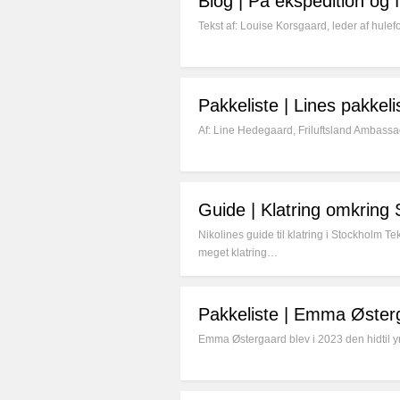
Blog | På ekspedition og f
Tekst af: Louise Korsgaard, leder af hule
Pakkeliste | Lines pakkeli
Af: Line Hedegaard, Friluftsland Ambassa
Guide | Klatring omkring
Nikolines guide til klatring i Stockholm Te
meget klatring…
Pakkeliste | Emma Østerga
Emma Østergaard blev i 2023 den hidtil y