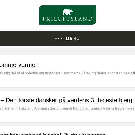
MENU
i sommervarmen
turlig del af at opholde sig udendørs i sommerhalvåret, og derfor er god solbeskyt
 Den første dansker på verdens 3. højeste bjerg
 der er Friluftsland Ambassadør, toppen af Kangchenjunga, verdens tredje høje