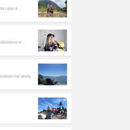
Syria Lejau &…
mermånederne er…
tockholm har utrolig