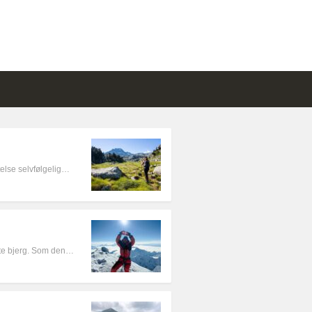
telse selvfølgelig…
ste bjerg. Som den…