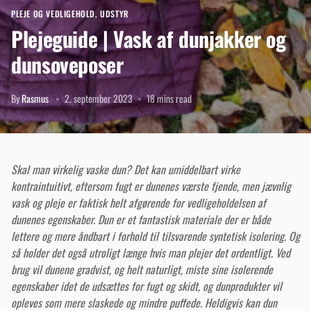
PLEJE OG VEDLIGEHOLD
,
UDSTYR
Plejeguide | Vask af dunjakker og
dunsoveposer
By
Rasmus
2. september 2023
18 mins read
Skal man virkelig vaske dun? Det kan umiddelbart virke
kontraintuitivt, eftersom fugt er dunenes værste fjende, men jævnlig
vask og pleje er faktisk helt afgørende for vedligeholdelsen af
dunenes egenskaber. Dun er et fantastisk materiale der er både
lettere og mere åndbart i forhold til tilsvarende syntetisk isolering. Og
så holder det også utroligt længe hvis man plejer det ordentligt. Ved
brug vil dunene gradvist, og helt naturligt, miste sine isolerende
egenskaber idet de udsættes for fugt og skidt, og dunprodukter vil
opleves som mere slaskede og mindre puffede. Heldigvis kan dun