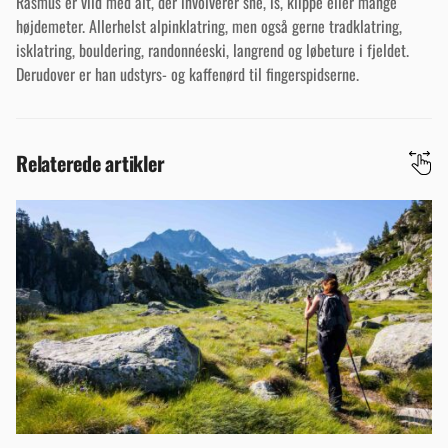
Rasmus er vild med alt, der involverer sne, is, klippe eller mange
højdemeter. Allerhelst alpinklatring, men også gerne tradklatring,
isklatring, bouldering, randonnéeski, langrend og løbeture i fjeldet.
Derudover er han udstyrs- og kaffenørd til fingerspidserne.
Relaterede artikler