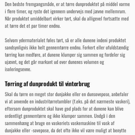
Den bedste fremgangsmåde, er at tørre dunproduktet på middel varme
i flere timer, og ryste det igennem undervejs med jævne mellemrum.
Når produktet umiddelbart virker tørt, skal du alligevel fortsætte med
at tørre det et par timer endnu.
Selvom ydermaterialet føles tørt, så er alle dunene indeni produktet
sandsynligvis ikke helt gennemtørre endnu. Forkert eller ufuldstændig
tørring kan medføre, at dunene klumper sig sammen og fordeler sig
ujævnt, og det går markant ud over dunenes volumen og
isoleringsevne.
Tørring af dunprodukt til vinterbrug
Skal du tørre en meget stor dunjakke eller en dunsovepose, anbefaler
vi at anvende en industritørretumbler (f.eks. på det nærmeste vaskeri),
eftersom dunproduktet skal have god plads for at dunene kan blive
ordentligt gennemtørre og ikke klumper sammen. Undgå i den
sammenhæng at bruge en vaskeriets vaskemaskine til vask af
dunjakke eller -sovepose, da det ofte ikke vil være muligt at benytte