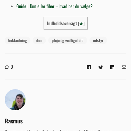
Guide | Dun eller fiber – hvad bør du vælge?
Indholdsoversigt
[
vis
]
beklædning
dun
pleje og vedligehold
udstyr
0
Rasmus