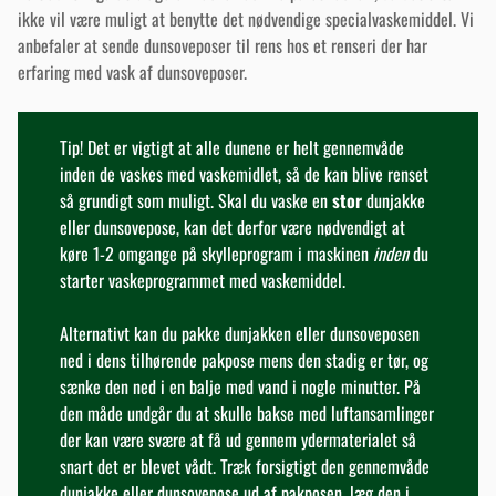
ikke vil være muligt at benytte det nødvendige specialvaskemiddel. Vi
anbefaler at sende dunsoveposer til rens hos et renseri der har
erfaring med vask af dunsoveposer.
Tip! Det er vigtigt at alle dunene er helt gennemvåde
inden de vaskes med vaskemidlet, så de kan blive renset
så grundigt som muligt. Skal du vaske en
stor
dunjakke
eller dunsovepose, kan det derfor være nødvendigt at
køre 1-2 omgange på skylleprogram i maskinen
inden
du
starter vaskeprogrammet med vaskemiddel.
Alternativt kan du pakke dunjakken eller dunsoveposen
ned i dens tilhørende pakpose mens den stadig er tør, og
sænke den ned i en balje med vand i nogle minutter. På
den måde undgår du at skulle bakse med luftansamlinger
der kan være svære at få ud gennem ydermaterialet så
snart det er blevet vådt. Træk forsigtigt den gennemvåde
dunjakke eller dunsovepose ud af pakposen, læg den i