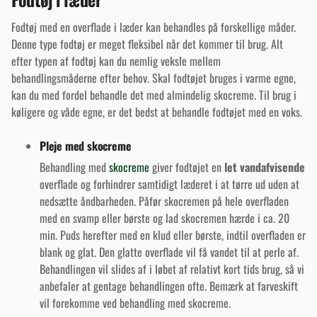
Fodtøj med en overflade i læder kan behandles på forskellige måder.
Denne type fodtøj er meget fleksibel når det kommer til brug. Alt
efter typen af fodtøj kan du nemlig veksle mellem
behandlingsmåderne efter behov. Skal fodtøjet bruges i varme egne,
kan du med fordel behandle det med almindelig skocreme. Til brug i
køligere og våde egne, er det bedst at behandle fodtøjet med en voks.
Pleje med skocreme
Behandling med
skocreme
giver fodtøjet en
let vandafvisende
overflade og forhindrer samtidigt læderet i at tørre ud uden at
nedsætte åndbarheden. Påfør skocremen på hele overfladen
med en svamp eller børste og lad skocremen hærde i ca. 20
min. Puds herefter med en klud eller børste, indtil overfladen er
blank og glat. Den glatte overflade vil få vandet til at perle af.
Behandlingen vil slides af i løbet af relativt kort tids brug, så vi
anbefaler at gentage behandlingen ofte. Bemærk at farveskift
vil forekomme ved behandling med skocreme.