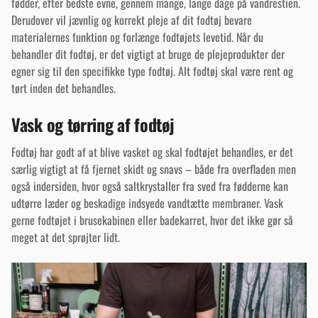
fødder, efter bedste evne, gennem mange, lange dage på vandrestien.
Derudover vil jævnlig og korrekt pleje af dit fodtøj bevare
materialernes funktion og forlænge fodtøjets levetid. Når du
behandler dit fodtøj, er det vigtigt at bruge de plejeprodukter der
egner sig til den specifikke type fodtøj. Alt fodtøj skal være rent og
tørt inden det behandles.
Vask og tørring af fodtøj
Fodtøj har godt af at blive vasket og skal fodtøjet behandles, er det
særlig vigtigt at få fjernet skidt og snavs – både fra overfladen men
også indersiden, hvor også saltkrystaller fra sved fra fødderne kan
udtørre læder og beskadige indsyede vandtætte membraner. Vask
gerne fodtøjet i brusekabinen eller badekarret, hvor det ikke gør så
meget at det sprøjter lidt.