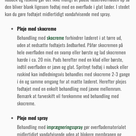
den bliver blank ligesom fodtøj med en overflade i glat læder. I stedet
kan du gøre fodtøjet midlertidigt vandafvisende med spray.
Pleje med skocreme
Behandling med
skocreme
forhindrer læderet i at tørre ud,
uden at nedsætte fodtøjets åndbarhed. Påfør skocremen på
hele overfladen med en svamp eller børste og lad skocremen
hærde i ca. 20 min. Puds herefter med en klud eller børste,
indtil overfladen er jævn og glat. Spritnyt fodtøj i nubuck eller
ruskind kan indledningsvis behandles med skocreme 2-3 gange
i én og samme omgang for at mætte læderet. Herefter plejes
fodtøjet med en enkelt behandling med jævne mellemrum.
Bemærk at farveskift vil forekomme ved behandling med
skocreme.
Pleje med spray
Behandling med
imprægneringsspray
gør overfladematerialet
midlertidigt vandafvisende uden at blokere membranen og