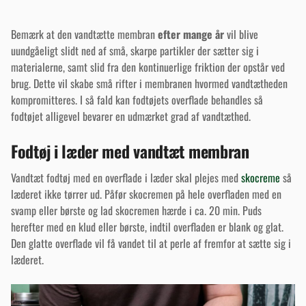
Bemærk at den vandtætte membran
efter
mange år
vil blive
uundgåeligt slidt ned af små, skarpe partikler der sætter sig i
materialerne, samt slid fra den kontinuerlige friktion der opstår ved
brug. Dette vil skabe små rifter i membranen hvormed vandtætheden
kompromitteres. I så fald kan fodtøjets overflade behandles så
fodtøjet alligevel bevarer en udmærket grad af vandtæthed.
Fodtøj i læder med vandtæt membran
Vandtæt fodtøj med en overflade i læder skal plejes med
skocreme
så
læderet ikke tørrer ud. Påfør skocremen på hele overfladen med en
svamp eller børste og lad skocremen hærde i ca. 20 min. Puds
herefter med en klud eller børste, indtil overfladen er blank og glat.
Den glatte overflade vil få vandet til at perle af fremfor at sætte sig i
læderet.