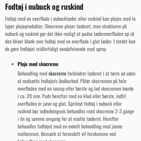
Fodtøj i nubuck og ruskind
Fodtøj med en overflade i nubucklæder eller ruskind kan plejes med to
typer plejeprodukter. Skocreme plejer læderet, men strukturen på
nubuck og ruskind gør det ikke muligt at pudse læderoverfladen op så
den bliver blank som fodtøj med en overflade i glat læder. I stedet kan
du gøre fodtøjet midlertidigt vandafvisende med spray.
Pleje med skocreme
Behandling med
skocreme
forhindrer læderet i at tørre ud uden
at nedsætte fodtøjets åndbarhed. Påfør skocremen på hele
overfladen med en svamp eller børste og lad skocremen hærde
i ca. 20 min. Puds herefter med en klud eller børste, indtil
overfladen er jævn og glat. Spritnyt fodtøj i nubuck eller
ruskind bør indledningsvis behandles med skocreme 2-3 gange
i én og samme omgang for at mætte læderet. Herefter
behandles fodtøjet med en enkelt behandling med jævne
mellemrum. Bemærk at farveskift vil forekomme ved