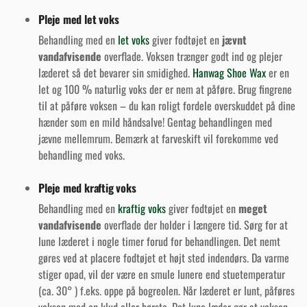
Pleje med let voks
Behandling med en
let voks
giver fodtøjet en
jævnt
vandafvisende
overflade. Voksen trænger godt ind og plejer
læderet så det bevarer sin smidighed.
Hanwag Shoe Wax
er en
let og 100 % naturlig voks der er nem at påføre. Brug fingrene
til at påføre voksen – du kan roligt fordele overskuddet på dine
hænder som en mild håndsalve! Gentag behandlingen med
jævne mellemrum. Bemærk at farveskift vil forekomme ved
behandling med voks.
Pleje med kraftig voks
Behandling med en
kraftig voks
giver fodtøjet en
meget
vandafvisende
overflade der holder i længere tid. Sørg for at
lune læderet i nogle timer forud for behandlingen. Det nemt
gøres ved at placere fodtøjet et højt sted indendørs. Da varme
stiger opad, vil der være en smule lunere end stuetemperatur
(ca. 30° ) f.eks. oppe på bogreolen. Når læderet er lunt, påføres
voksen med en klud eller børste. Det lune læder gør at voksen