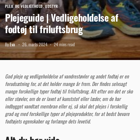
PLEJE OG VEDLIGEHOLD
,
UDSTYR
Plejeguide | Vedligeholdelse af
fodtøj til friluftsbrug
By
Eva
26. marts 2024
24 mins read
God pleje og vedligeholdelse af vandrestøvler og andet fodtøj er en
forudsætning for, at det holder mange år frem. Der findes selvsagt
mange forskellige typer fodtøj til friluftsbrug. Alt efter om det er sko
eller støvler, om de er lavet af kunststof eller læder, om de har
indbygget vandtæt membran eller ej, så skal det plejes i forskellig
grad og med forskellige typer af plejeprodukter, for at bedst bevare
fodtøjets egenskaber og forlænge dets levetid.