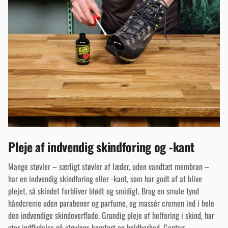
Pleje af indvendig skindforing og -kant
Mange støvler – særligt støvler af læder, uden vandtæt membran –
har en indvendig skindforing eller -kant, som har godt af at blive
plejet, så skindet forbliver blødt og smidigt. Brug en smule tynd
håndcreme uden parabener og parfume, og massér cremen ind i hele
den indvendige skindoverflade. Grundig pleje af helforing i skind, har
stor indflydelse på støvlens komfort og holdbarhed. Gentag