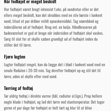
Når fodtøjet er meget beskidt
Har fodtøjet været brugt intensivt f.eks. på vandretur eller er det
ellers meget beskidt, kan det skrubbes med en stiv børste i lunkent
vand, tilsat et par dråber mildt opvaskemiddel. Tag snørebånd og
indersålerne ud af fodtøjet. Brug evt. en balje. Håndbruseren på
badeværelset er god at bruge når indersiden af fodtøjet skal vaskes.
Sørg til slut for at skylle sæben grundigt ud af fodtøjet inden du
stiller det til tørre.
Fjern lugten
Lugter fodtøjet meget, kan du lægge det i blød i lunkent vand med en
smule Rodalon i 20-30 min. Tag derefter fodtøjet op og stil det til
tørre, uden at skylle efter med vand.
Tørring af fodtøj
Tør aldrig fodtøj i direkte varme (bål, radiator el.lign.). Prop hellere
nogle klude i fodtøjet, og lad det tørre ved stuetemperatur. Det tager
gerne et par dage før fodtøjet er helt tørt og klar til at blive