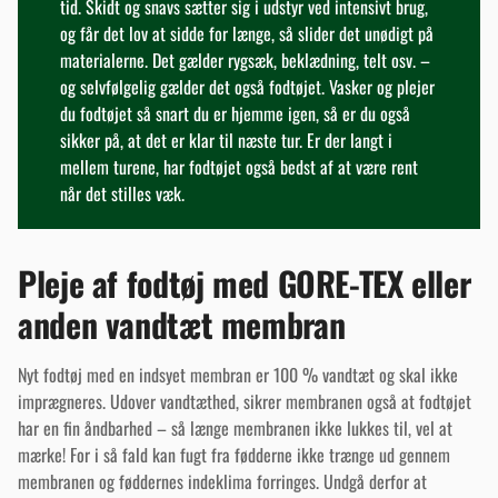
tid. Skidt og snavs sætter sig i udstyr ved intensivt brug,
og får det lov at sidde for længe, så slider det unødigt på
materialerne. Det gælder rygsæk, beklædning, telt osv. –
og selvfølgelig gælder det også fodtøjet. Vasker og plejer
du fodtøjet så snart du er hjemme igen, så er du også
sikker på, at det er klar til næste tur. Er der langt i
mellem turene, har fodtøjet også bedst af at være rent
når det stilles væk.
Pleje af fodtøj med GORE-TEX eller
anden vandtæt membran
Nyt fodtøj med en indsyet membran er 100 % vandtæt og skal ikke
imprægneres. Udover vandtæthed, sikrer membranen også at fodtøjet
har en fin åndbarhed – så længe membranen ikke lukkes til, vel at
mærke! For i så fald kan fugt fra fødderne ikke trænge ud gennem
membranen og føddernes indeklima forringes. Undgå derfor at