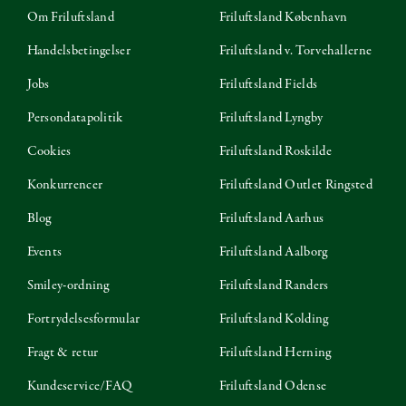
Om Friluftsland
Friluftsland København
Handelsbetingelser
Friluftsland v. Torvehallerne
Jobs
Friluftsland Fields
Persondatapolitik
Friluftsland Lyngby
Cookies
Friluftsland Roskilde
Konkurrencer
Friluftsland Outlet Ringsted
Blog
Friluftsland Aarhus
Events
Friluftsland Aalborg
Smiley-ordning
Friluftsland Randers
Fortrydelsesformular
Friluftsland Kolding
Fragt & retur
Friluftsland Herning
Kundeservice/FAQ
Friluftsland Odense