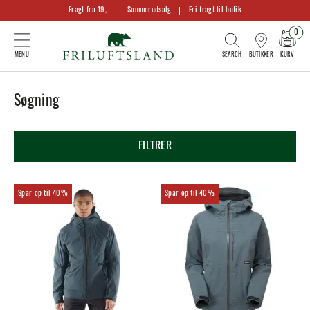
Fragt fra 19,-
Sommerudsalg
Fri fragt til butik
0
KURV
BUTIKKER
Søgning
FILTRER
40%
40%