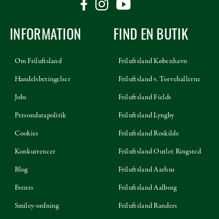
INFORMATION
FIND EN BUTIK
Om Friluftsland
Friluftsland København
Handelsbetingelser
Friluftsland v. Torvehallerne
Jobs
Friluftsland Fields
Persondatapolitik
Friluftsland Lyngby
Cookies
Friluftsland Roskilde
Konkurrencer
Friluftsland Outlet Ringsted
Blog
Friluftsland Aarhus
Events
Friluftsland Aalborg
Smiley-ordning
Friluftsland Randers