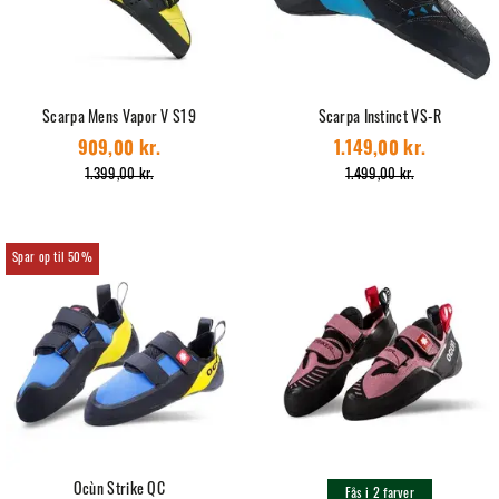
Scarpa Mens Vapor V S19
Scarpa Instinct VS-R
909,00 kr.
1.149,00 kr.
1.399,00 kr.
1.499,00 kr.
50%
Ocùn Strike QC
Fås i 2 farver