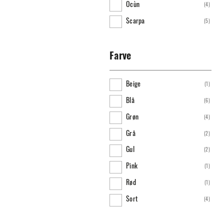
Ocùn
(
4
)
46
(
9
)
Scarpa
(
5
)
47
(
5
)
48
(
3
)
Farve
49
(
3
)
50
(
3
)
Beige
(
1
)
Blå
(
6
)
Grøn
(
4
)
Grå
(
2
)
Gul
(
2
)
Pink
(
1
)
Rød
(
1
)
Sort
(
4
)