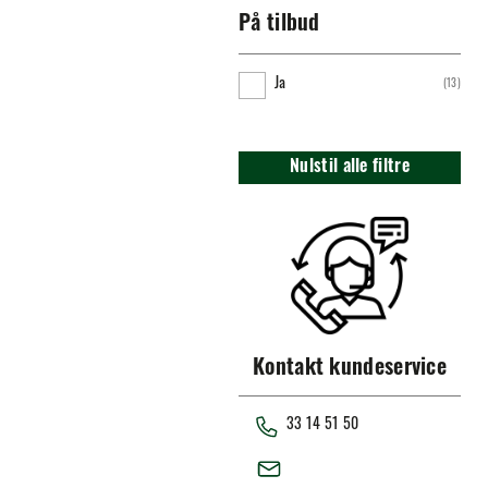
På tilbud
Ja
(
13
)
Nulstil alle filtre
Kontakt kundeservice
33 14 51 50