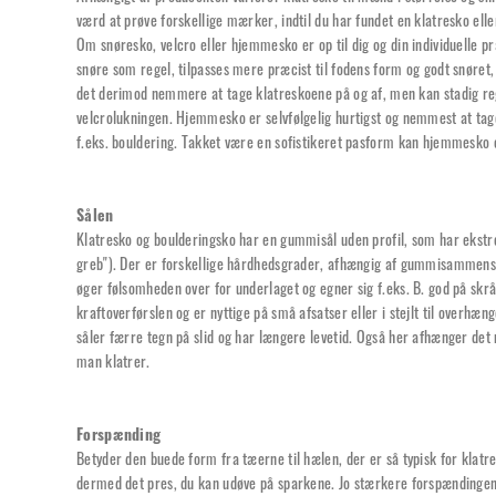
værd at prøve forskellige mærker, indtil du har fundet en klatresko eller
Om snøresko, velcro eller hjemmesko er op til dig og din individuelle
snøre som regel, tilpasses mere præcist til fodens form og godt snøret,
det derimod nemmere at tage klatreskoene på og af, men kan stadig reg
velcrolukningen. Hjemmesko er selvfølgelig hurtigst og nemmest at tage a
f.eks. bouldering. Takket være en sofistikeret pasform kan hjemmesko og
Sålen
Klatresko og boulderingsko har en gummisål uden profil, som har ekstre
greb"). Der er forskellige hårdhedsgrader, afhængig af gummisammensæ
øger følsomheden over for underlaget og egner sig f.eks. B. god på skrå
kraftoverførslen og er nyttige på små afsatser eller i stejlt til overhæ
såler færre tegn på slid og har længere levetid. Også her afhænger det 
man klatrer.
Forspænding
Betyder den buede form fra tæerne til hælen, der er så typisk for klatr
dermed det pres, du kan udøve på sparkene. Jo stærkere forspændingen 