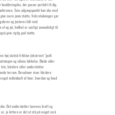
 boulderingsko, der passer perfekt til dig.
 præference. Som udgangspunkt kan sko med
 give mere jævn støtte. Velcrolukninger gør
uleres og justeres lidt med
f og på, hvilket er særligt anvendeligt til
så give rigtig god støtte.
m høj statisk friktion (ekstremt "godt
tningen og sålens tykkelse. Bløde såler
 trin, hårdere såler understøtter
ngende terræn. Derudover viser hårdere
meget individuelt af hvor, hvordan og hvad
esko. Det understøtter tæernes kraft og
er, jo lettere er det at stå på meget små