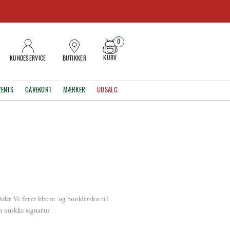
0
KURV
KUNDESERVICE
BUTIKKER
VENTS
GAVEKORT
MÆRKER
UDSALG
der Vi fører klatre- og bouldersko til
n unikke signatur