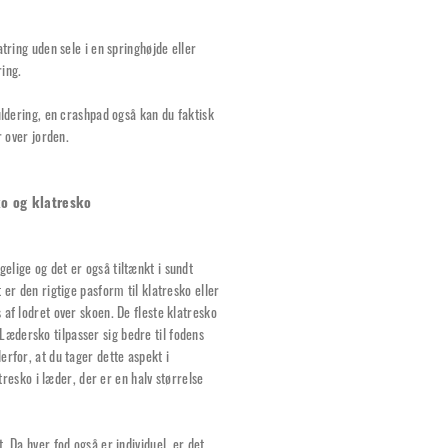
tring uden sele i en springhøjde eller
ring.
uldering, en crashpad også kan du faktisk
r over jorden.
ko og klatresko
elige og det er også tiltænkt i sundt
 er den rigtige pasform til klatresko eller
 af lodret over skoen. De fleste klatresko
ædersko tilpasser sig bedre til fodens
erfor, at du tager dette aspekt i
atresko i læder, der er en halv størrelse
. Da hver fod også er individuel, er det