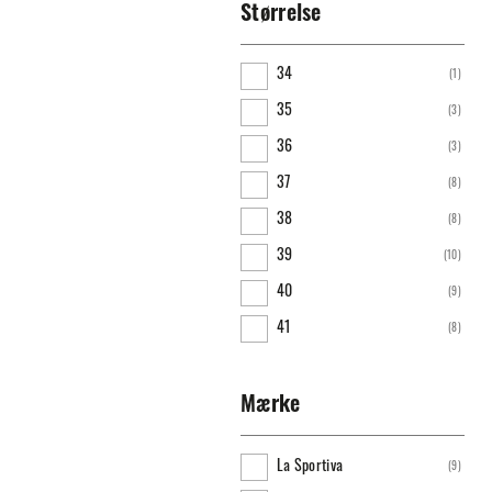
Størrelse
34
(
1
)
35
(
3
)
36
(
3
)
37
(
8
)
38
(
8
)
39
(
10
)
40
(
9
)
41
(
8
)
42
(
9
)
43
(
8
)
Mærke
44
(
8
)
La Sportiva
(
9
)
45
(
7
)