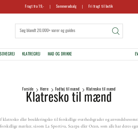
Fragt fra 19,-
Sommerudsalg
Fri fragt til butik
SOVEGREJ
KLATREGREJ
MAD OG DRIKKE
E
Forside
Herre
Fodtøj til mænd
Klatresko til mænd
Klatresko til mænd
af klatresko eller boulderingsko til forskellige sværhedsgrader og anvendelsesområ
orskellige mærker, såsom La Sportiva, Scarpa eller Ocun, som alle har deres ege