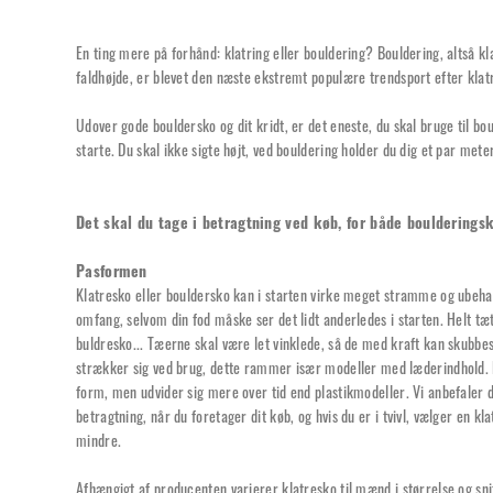
En ting mere på forhånd: klatring eller bouldering? Bouldering, altså kla
faldhøjde, er blevet den næste ekstremt populære trendsport efter klat
Udover gode bouldersko og dit kridt, er det eneste, du skal bruge til bo
starte. Du skal ikke sigte højt, ved bouldering holder du dig et par mete
Det skal du tage i betragtning ved køb, for både boulderings
Pasformen
Klatresko eller bouldersko kan i starten virke meget stramme og ubehag
omfang, selvom din fod måske ser det lidt anderledes i starten. Helt tæt
buldresko... Tæerne skal være let vinklede, så de med kraft kan skubbes
strækker sig ved brug, dette rammer især modeller med læderindhold. L
form, men udvider sig mere over tid end plastikmodeller. Vi anbefaler d
betragtning, når du foretager dit køb, og hvis du er i tvivl, vælger en kl
mindre.
Afhængigt af producenten varierer klatresko til mænd i størrelse og snit