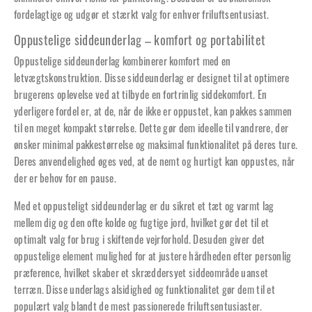
fordelagtige og udgør et stærkt valg for enhver friluftsentusiast.
Oppustelige siddeunderlag – komfort og portabilitet
Oppustelige siddeunderlag kombinerer komfort med en
letvægtskonstruktion. Disse siddeunderlag er designet til at optimere
brugerens oplevelse ved at tilbyde en fortrinlig siddekomfort. En
yderligere fordel er, at de, når de ikke er oppustet, kan pakkes sammen
til en meget kompakt størrelse. Dette gør dem ideelle til vandrere, der
ønsker minimal pakkestørrelse og maksimal funktionalitet på deres ture.
Deres anvendelighed øges ved, at de nemt og hurtigt kan oppustes, når
der er behov for en pause.
Med et oppusteligt siddeunderlag er du sikret et tæt og varmt lag
mellem dig og den ofte kolde og fugtige jord, hvilket gør det til et
optimalt valg for brug i skiftende vejrforhold. Desuden giver det
oppustelige element mulighed for at justere hårdheden efter personlig
præference, hvilket skaber et skræddersyet siddeområde uanset
terræn. Disse underlags alsidighed og funktionalitet gør dem til et
populært valg blandt de mest passionerede friluftsentusiaster.