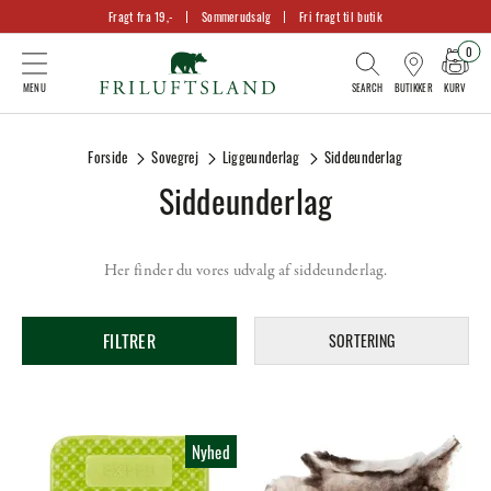
Fragt fra 19,-
Sommerudsalg
Fri fragt til butik
0
KURV
BUTIKKER
Forside
Sovegrej
Liggeunderlag
Siddeunderlag
Siddeunderlag
Her finder du vores udvalg af siddeunderlag.
FILTRER
SORTERING
Nyhed