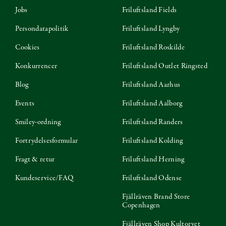
Jobs
Friluftsland Fields
Persondatapolitik
Friluftsland Lyngby
Cookies
Friluftsland Roskilde
Konkurrencer
Friluftsland Outlet Ringsted
Blog
Friluftsland Aarhus
Events
Friluftsland Aalborg
Smiley-ordning
Friluftsland Randers
Fortrydelsesformular
Friluftsland Kolding
Fragt & retur
Friluftsland Herning
Kundeservice/FAQ
Friluftsland Odense
Fjällräven Brand Store
Copenhagen
Fjällräven Shop Kultorvet