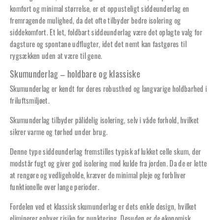
komfort og minimal størrelse, er et oppusteligt siddeunderlag en
fremragende mulighed, da det ofte tilbyder bedre isolering og
siddekomfort. Et let, foldbart siddeunderlag være det oplagte valg for
dagsture og spontane udflugter, idet det nemt kan fastgøres til
rygsækken uden at være til gene.
Skumunderlag – holdbare og klassiske
Skumunderlag er kendt for deres robusthed og langvarige holdbarhed i
friluftsmiljøet.
Skumunderlag tilbyder pålidelig isolering, selv i våde forhold, hvilket
sikrer varme og tørhed under brug.
Denne type siddeunderlag fremstilles typisk af lukket celle skum, der
modstår fugt og giver god isolering mod kulde fra jorden. Da de er lette
at rengøre og vedligeholde, kræver de minimal pleje og forbliver
funktionelle over lange perioder.
Fordelen ved et klassisk skumunderlag er dets enkle design, hvilket
eliminerer enhver risiko for punktering. Desuden er de økonomisk