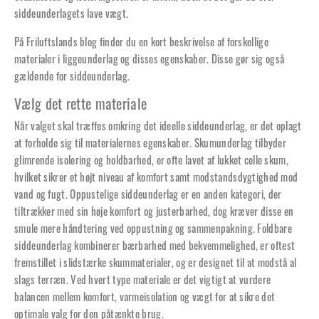
siddeunderlagets lave vægt.
På Friluftslands blog finder du en kort beskrivelse af
forskellige
materialer i liggeunderlag og disses egenskaber
. Disse gør sig også
gældende for siddeunderlag.
Vælg det rette materiale
Når valget skal træffes omkring det ideelle siddeunderlag, er det oplagt
at forholde sig til materialernes egenskaber. Skumunderlag tilbyder
glimrende isolering og holdbarhed, er ofte lavet af lukket celle skum,
hvilket sikrer et højt niveau af komfort samt modstandsdygtighed mod
vand og fugt. Oppustelige siddeunderlag er en anden kategori, der
tiltrækker med sin høje komfort og justerbarhed, dog kræver disse en
smule mere håndtering ved oppustning og sammenpakning. Foldbare
siddeunderlag kombinerer bærbarhed med bekvemmelighed, er oftest
fremstillet i slidstærke skummaterialer, og er designet til at modstå al
slags terræn. Ved hvert type materiale er det vigtigt at vurdere
balancen mellem komfort, varmeisolation og vægt for at sikre det
optimale valg for den påtænkte brug.