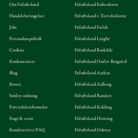
Om Friluftsland
Friluftsland København
Handelsbetingelser
Friluftsland v. Torvehallerne
Jobs
Friluftsland Fields
Persondatapolitik
Friluftsland Lyngby
Cookies
Friluftsland Roskilde
Konkurrencer
Friluftsland Outlet Ringsted
Blog
Friluftsland Aarhus
Events
Friluftsland Aalborg
Smiley-ordning
Friluftsland Randers
Fortrydelsesformular
Friluftsland Kolding
Fragt & retur
Friluftsland Herning
Kundeservice/FAQ
Friluftsland Odense