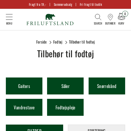
Fragt fra 19,-
Sommerudsalg
Fri fragt til butik
0
KURV
BUTIKKER
Forside
Fodtøj
Tilbehør til fodtøj
Tilbehør til fodtøj
Gaiters
Såler
Snørrebånd
Vandrestave
Fodtøjspleje
SORTERING