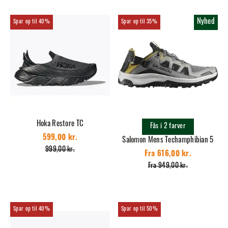
Nyhed
40%
35%
Hoka Restore TC
Fås i 2 farver
599,00 kr.
Salomon Mens Techamphibian 5
999,00 kr.
Fra 616,00 kr.
Fra 949,00 kr.
40%
50%