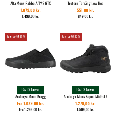
Alfa Mens Rabbe A/P/S GTX
Tretorn Terräng Low Neo
1.079,00 kr.
551,00 kr.
1.499,00 kr.
849,00 kr.
20%
20%
Fås i 3 farver
Fås i 2 farver
Arcteryx Mens Kragg
Arcteryx Mens Kopec Mid GTX
Fra 1.039,00 kr.
1.279,00 kr.
Fra 1.299,00 kr.
1.599,00 kr.