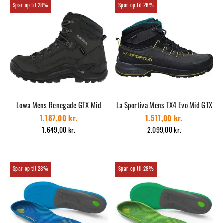
28%
28%
Lowa Mens Renegade GTX Mid
La Sportiva Mens TX4 Evo Mid GTX
1.187,00 kr.
1.511,00 kr.
1.649,00 kr.
2.099,00 kr.
28%
28%