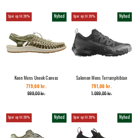
Nyhed
Nyhed
28%
28%
Keen Mens Uneek Canvas
Salomon Mens Terramphibian
719,00 kr.
791,00 kr.
999,00 kr.
1.099,00 kr.
Nyhed
Nyhed
28%
28%