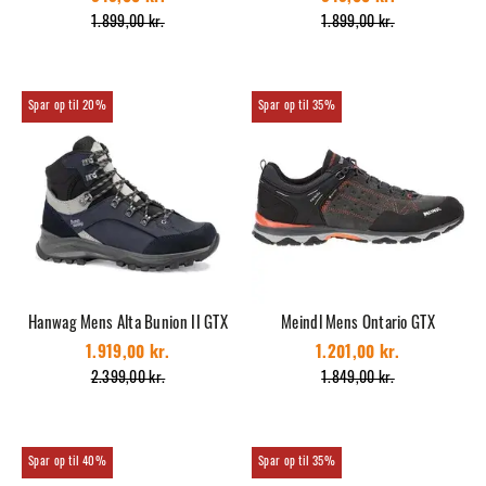
1.899,00 kr.
1.899,00 kr.
20%
35%
Hanwag Mens Alta Bunion II GTX
Meindl Mens Ontario GTX
1.919,00 kr.
1.201,00 kr.
2.399,00 kr.
1.849,00 kr.
40%
35%