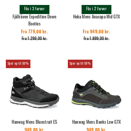
Fås i 3 farver
Fås i 2 farver
Fjällräven Expedition Down
Hoka Mens Anacapa Mid GTX
Booties
Fra 779,00 kr.
Fra 949,00 kr.
Fra 1.299,00 kr.
Fra 1.899,00 kr.
50%
50%
Hanwag Mens Bluestrait ES
Hanwag Mens Banks Low GTX
949,00 kr.
949,00 kr.