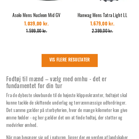
Asolo Mens Nucleon Mid GV
Hanwag Mens Tatra Light LL
1.039,00 kr.
1.679,00 kr.
1.599,00 kr.
2.399,00 kr.
VIS FLERE RESULTATER
Fodtøj til mænd – vælg med omhu - det er
fundamentet for din tur
Fra de dybeste skovbunde til de højeste klippeskrænter, fodtøjet skal
kunne tackle de skiftende underlag og terrænmæssige udfordringer.
Det samme gælder på storbyferien, hvor de mange kilometer kan give
ømme fødder - og her gælder det om at finde fodtøj, der støtter og
modvirker ømhed.
Når man bevæger sig ud i naturen, ligger der en verden af landskaber