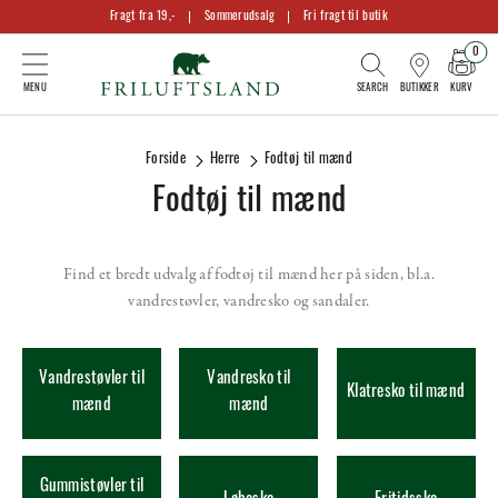
Fragt fra 19,-
Sommerudsalg
Fri fragt til butik
0
KURV
BUTIKKER
Forside
Herre
Fodtøj til mænd
Fodtøj til mænd
​Find et bredt udvalg af fodtøj til mænd her på siden, bl.a.
vandrestøvler
,
vandresko
og
sandaler
.
Vandrestøvler til
Vandresko til
Klatresko til mænd
mænd
mænd
Gummistøvler til