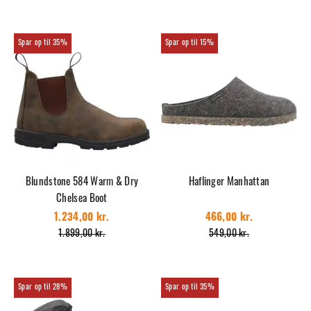
35%
15%
Blundstone 584 Warm & Dry
Haflinger Manhattan
Chelsea Boot
1.234,00 kr.
466,00 kr.
1.899,00 kr.
549,00 kr.
28%
35%