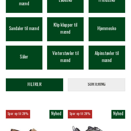
Løbesko
Fritidssko
mænd
Klip klapper til
Sandaler til mænd
Hjemmesko
mænd
Vinterstøvler til
Alpinstøvler til
Såler
mænd
mænd
FILTRER
SORTERING
Nyhed
Nyhed
28%
28%