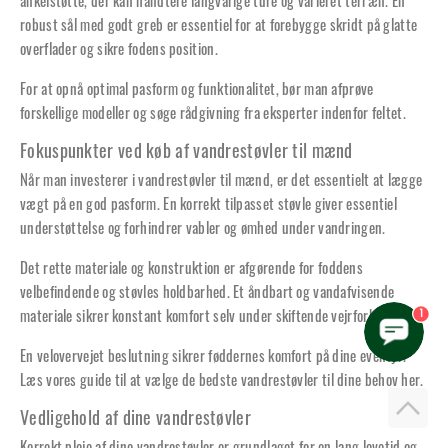
ankelstøtte, der kan håndtere langvarige ture og varieret terræn. En
robust sål med godt greb er essentiel for at forebygge skridt på glatte
overflader og sikre fodens position.
For at opnå optimal pasform og funktionalitet, bør man afprøve
forskellige modeller og søge rådgivning fra eksperter indenfor feltet.
Fokuspunkter ved køb af vandrestøvler til mænd
Når man investerer i vandrestøvler til mænd, er det essentielt at lægge
vægt på en god pasform. En korrekt tilpasset støvle giver essentiel
understøttelse og forhindrer vabler og ømhed under vandringen.
Det
rette materiale
og konstruktion er afgørende for foddens
velbefindende og støvles holdbarhed. Et åndbart og vandafvisende
1
materiale sikrer konstant komfort selv under skiftende vejrforhold.
En velovervejet beslutning sikrer føddernes komfort på dine eventyr.
Læs vores
guide til at vælge de bedste vandrestøvler til dine behov
her.
Vedligehold af dine vandrestøvler