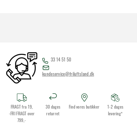
33 14 51 50
kundeservice@friluftsland.dk
FRAGT fra 19,
30 dages
Find vores butikker
1-2 dages
-FRI FRAGT over
returret
levering*
799,-