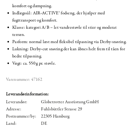
komfort og dæmpning.
Indlægssål: AIR‑ACTIVE® fodseng, der hjælper med
fugttransport og komfort.
Klasse: kategori A/B – let vandrestøvle til stier og moderat
terræn.
Pasform: normal læst med fleksibel tilpasning via Derby-snøring.
Lukning: Derby‑cut snøring der kan åbnes helt frem til tåen for
bedre tilpasning.
Vægt: ca. 550 g pr. støvle.
Varenummer:
47162
Leverandørinformation:
Leverandør:
Globetrotter Ausrüstung GmbH
Adresse:
Fuhlsbüttler Strasse 29
Postnummer/by:
22305 Hamburg
Land:
DE