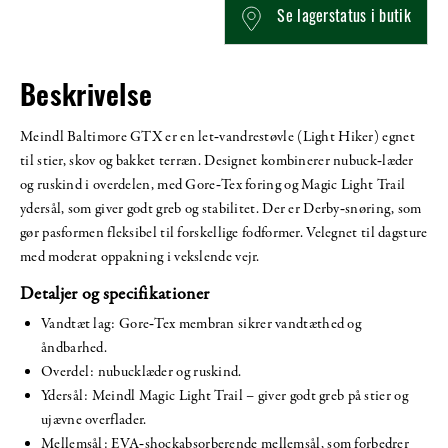
Se lagerstatus i butik
Beskrivelse
Meindl Baltimore GTX er en let‑vandrestøvle (Light Hiker) egnet
til stier, skov og bakket terræn. Designet kombinerer nubuck‑læder
og ruskind i overdelen, med Gore‑Tex foring og Magic Light Trail
ydersål, som giver godt greb og stabilitet. Der er Derby‑snøring, som
gør pasformen fleksibel til forskellige fodformer. Velegnet til dagsture
med moderat oppakning i vekslende vejr.
Detaljer og specifikationer
Vandtæt lag: Gore‑Tex membran sikrer vandtæthed og
åndbarhed.
Overdel: nubucklæder og ruskind.
Ydersål: Meindl Magic Light Trail – giver godt greb på stier og
ujævne overflader.
Mellemsål: EVA‑shockabsorberende mellemsål, som forbedrer