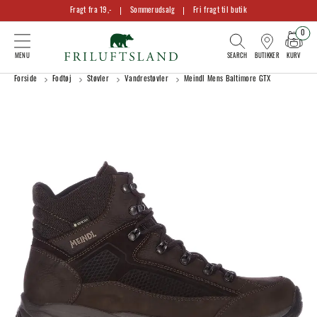
Fragt fra 19,-
Sommerudsalg
Fri fragt til butik
0
KURV
BUTIKKER
Forside
Fodtøj
Støvler
Vandrestøvler
Meindl Mens Baltimore GTX