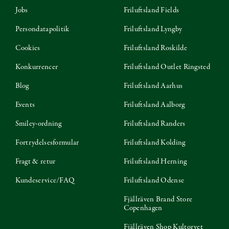
Jobs
Friluftsland Fields
Persondatapolitik
Friluftsland Lyngby
Cookies
Friluftsland Roskilde
Konkurrencer
Friluftsland Outlet Ringsted
Blog
Friluftsland Aarhus
Events
Friluftsland Aalborg
Smiley-ordning
Friluftsland Randers
Fortrydelsesformular
Friluftsland Kolding
Fragt & retur
Friluftsland Herning
Kundeservice/FAQ
Friluftsland Odense
Fjällräven Brand Store
Copenhagen
Fjällräven Shop Kultorvet