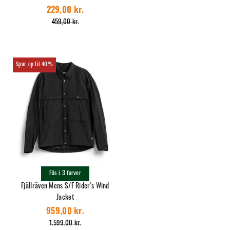
229,00 kr.
459,00 kr.
40%
Fås i 3 farver
Fjällräven Mens S/F Rider's Wind
Jacket
959,00 kr.
1.599,00 kr.