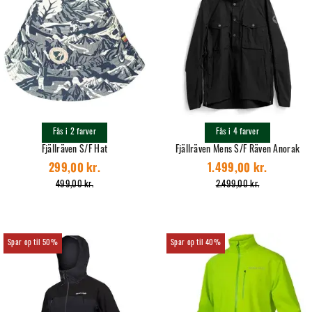
Fås i 2 farver
Fås i 4 farver
Fjällräven S/F Hat
Fjällräven Mens S/F Räven Anorak
299,00 kr.
1.499,00 kr.
499,00 kr.
2.499,00 kr.
50%
40%