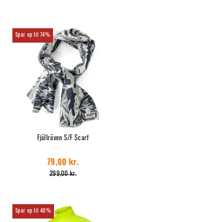
74%
Fjällräven S/F Scarf
79,00 kr.
299,00 kr.
40%