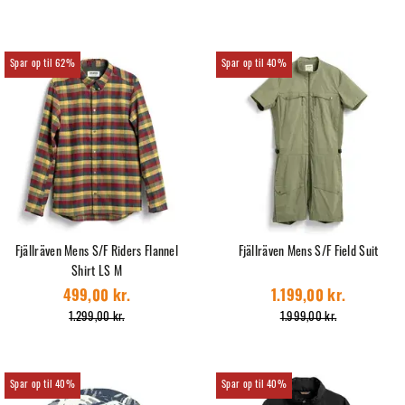
62%
40%
Fjällräven Mens S/F Riders Flannel
Fjällräven Mens S/F Field Suit
Shirt LS M
499,00 kr.
1.199,00 kr.
1.299,00 kr.
1.999,00 kr.
40%
40%