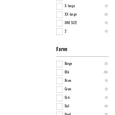
X-large
(
7
)
XX-large
(
5
)
ONE SIZE
(
1
)
2
(
1
)
3
(
1
)
36
(
1
)
Farve
37
(
1
)
Beige
(
2
)
38
(
1
)
Blå
(
10
)
39
(
1
)
Brun
(
1
)
40
(
1
)
Grøn
(
7
)
41
(
1
)
Grå
(
1
)
42
(
1
)
Gul
(
6
)
43
(
1
)
Hvid
(
2
)