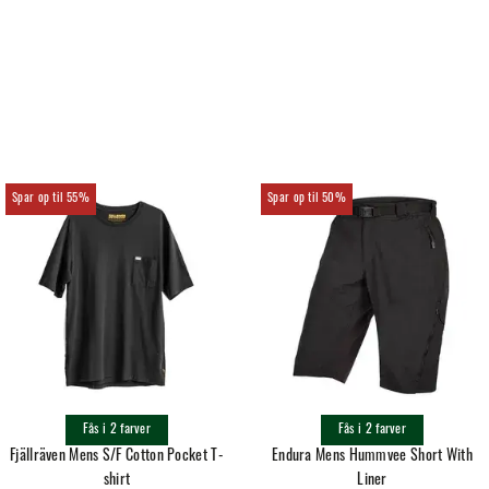
55%
50%
Fås i 2 farver
Fås i 2 farver
Fjällräven Mens S/F Cotton Pocket T-
Endura Mens Hummvee Short With
shirt
Liner