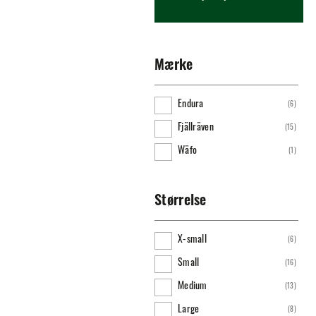
Mærke
Endura
(
6
)
Fjällräven
(
15
)
Wäfo
(
1
)
Størrelse
X-small
(
6
)
Small
(
16
)
Medium
(
13
)
Large
(
8
)