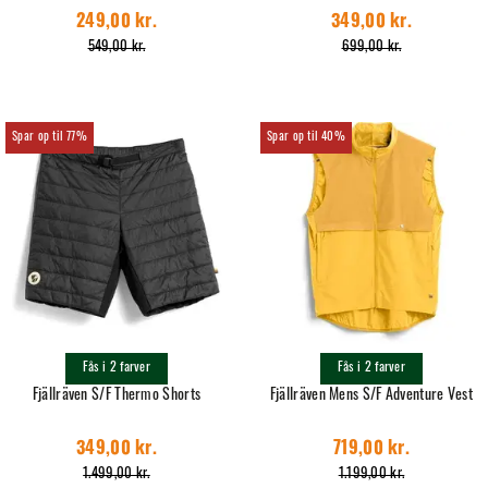
249,00 kr.
349,00 kr.
549,00 kr.
699,00 kr.
77%
40%
Fås i 2 farver
Fås i 2 farver
Fjällräven S/F Thermo Shorts
Fjällräven Mens S/F Adventure Vest
349,00 kr.
719,00 kr.
1.499,00 kr.
1.199,00 kr.