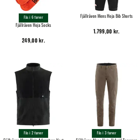
Fjällräven Mens Hoja Bib Shorts
Fås i 6 farver
Fjällräven Hoja Socks
1.799,00 kr.
249,00 kr.
Fås i 2 farver
Fås i 3 farver