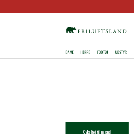
DAME
HERRE
FODTØJ
UDSTYR
Cykeltøj til mænd