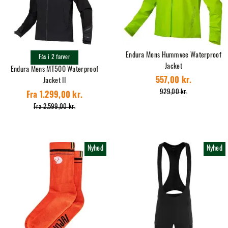
Endura Mens Hummvee Waterproof
Fås i 2 farver
Jacket
Endura Mens MT500 Waterproof
557,00 kr.
Jacket II
929,00 kr.
Fra 1.299,00 kr.
Fra 2.599,00 kr.
Nyhed
Nyhed