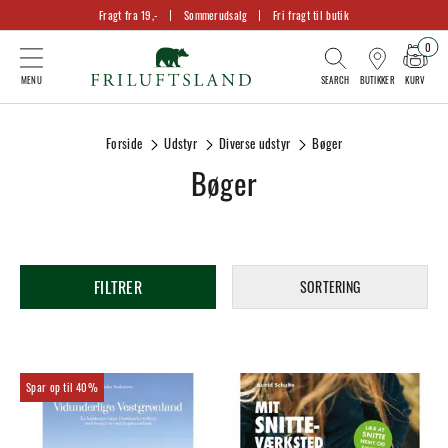
Fragt fra 19,-
Sommerudsalg
Fri fragt til butik
0
KURV
BUTIKKER
Forside
Udstyr
Diverse udstyr
Bøger
Bøger
FILTRER
SORTERING
40%