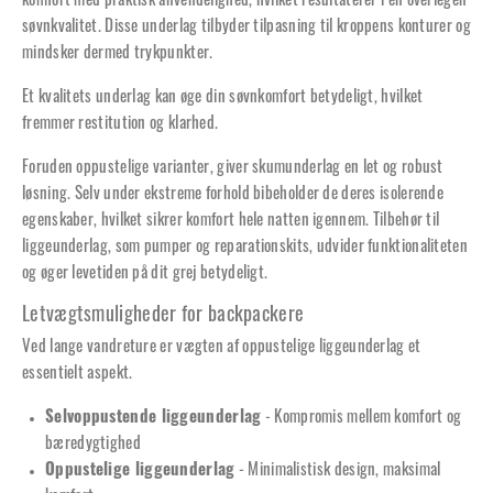
komfort med praktisk anvendelighed, hvilket resultaterer i en overlegen
søvnkvalitet. Disse underlag tilbyder tilpasning til kroppens konturer og
mindsker dermed trykpunkter.
Et kvalitets underlag kan øge din søvnkomfort betydeligt, hvilket
fremmer restitution og klarhed.
Foruden oppustelige varianter, giver skumunderlag en let og robust
løsning. Selv under ekstreme forhold bibeholder de deres isolerende
egenskaber, hvilket sikrer komfort hele natten igennem. Tilbehør til
liggeunderlag, som pumper og reparationskits, udvider funktionaliteten
og øger levetiden på dit grej betydeligt.
Letvægtsmuligheder for backpackere
Ved lange vandreture er vægten af oppustelige liggeunderlag et
essentielt aspekt.
Selvoppustende liggeunderlag
- Kompromis mellem komfort og
bæredygtighed
Oppustelige liggeunderlag
- Minimalistisk design, maksimal