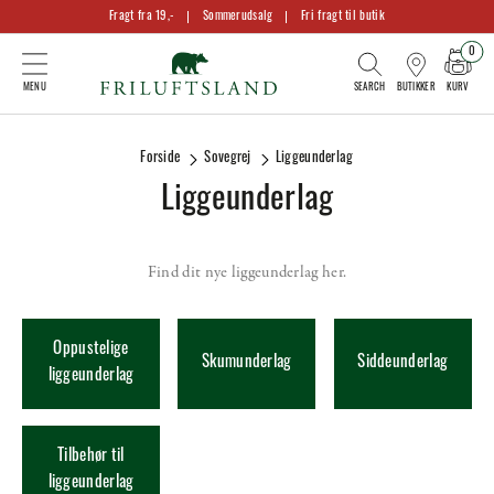
Fragt fra 19,-
Sommerudsalg
Fri fragt til butik
0
KURV
BUTIKKER
Forside
Sovegrej
Liggeunderlag
Liggeunderlag
Find dit nye liggeunderlag her.
Oppustelige
Skumunderlag
Siddeunderlag
liggeunderlag
Tilbehør til
liggeunderlag