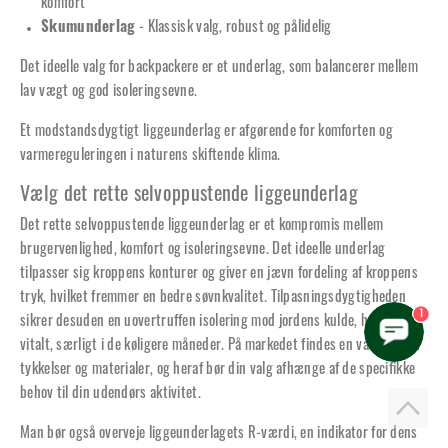
komfort
Skumunderlag
- Klassisk valg, robust og pålidelig
Det ideelle valg for backpackere er et underlag, som balancerer mellem
lav vægt og god isoleringsevne.
Et modstandsdygtigt liggeunderlag er afgørende for komforten og
varmereguleringen i naturens skiftende klima.
Vælg det rette selvoppustende liggeunderlag
Det rette selvoppustende liggeunderlag er et kompromis mellem
brugervenlighed, komfort og isoleringsevne. Det ideelle underlag
tilpasser sig kroppens konturer og giver en jævn fordeling af kroppens
tryk, hvilket fremmer en bedre søvnkvalitet. Tilpasningsdygtigheden
1
sikrer desuden en uovertruffen isolering mod jordens kulde, hvilket er
vitalt, særligt i de køligere måneder. På markedet findes en variation af
tykkelser og materialer, og heraf bør din valg afhænge af de specifikke
behov til din udendørs aktivitet.
Man bør også overveje liggeunderlagets R-værdi, en indikator for dens