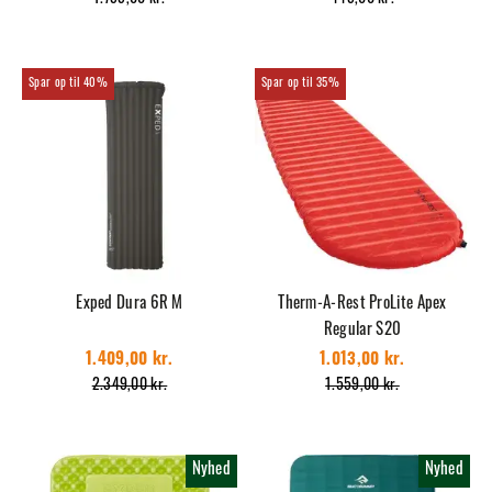
40%
35%
Exped Dura 6R M
Therm-A-Rest ProLite Apex
Regular S20
1.409,00 kr.
1.013,00 kr.
2.349,00 kr.
1.559,00 kr.
Nyhed
Nyhed