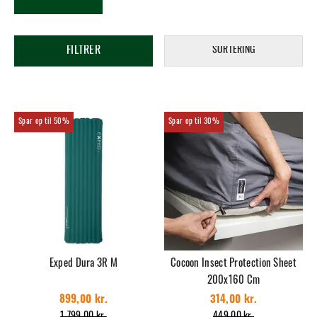
FILTRER
SORTERING
50%
30%
Exped Dura 3R M
Cocoon Insect Protection Sheet
200x160 Cm
899,00 kr.
314,00 kr.
1.799,00 kr.
449,00 kr.