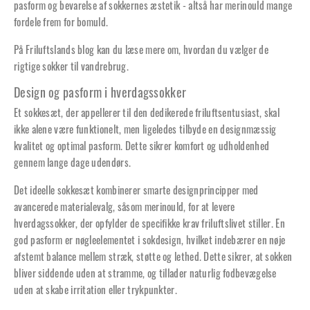
pasform og bevarelse af sokkernes æstetik - altså har merinould mange
fordele frem for bomuld.
På Friluftslands blog kan du læse mere om,
hvordan du vælger de
rigtige sokker til vandrebrug
.
Design og pasform i hverdagssokker
Et sokkesæt, der appellerer til den dedikerede friluftsentusiast, skal
ikke alene være funktionelt, men ligeledes tilbyde en designmæssig
kvalitet og optimal pasform. Dette sikrer komfort og udholdenhed
gennem lange dage udendørs.
Det ideelle sokkesæt kombinerer smarte designprincipper med
avancerede materialevalg, såsom merinould, for at levere
hverdagssokker, der opfylder de specifikke krav friluftslivet stiller. En
god pasform er nøgleelementet i sokdesign, hvilket indebærer en nøje
afstemt balance mellem stræk, støtte og lethed. Dette sikrer, at sokken
bliver siddende uden at stramme, og tillader naturlig fodbevægelse
uden at skabe irritation eller trykpunkter.