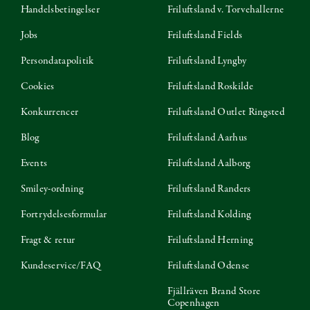
Handelsbetingelser
Friluftsland v. Torvehallerne
Jobs
Friluftsland Fields
Persondatapolitik
Friluftsland Lyngby
Cookies
Friluftsland Roskilde
Konkurrencer
Friluftsland Outlet Ringsted
Blog
Friluftsland Aarhus
Events
Friluftsland Aalborg
Smiley-ordning
Friluftsland Randers
Fortrydelsesformular
Friluftsland Kolding
Fragt & retur
Friluftsland Herning
Kundeservice/FAQ
Friluftsland Odense
Fjällräven Brand Store
Copenhagen