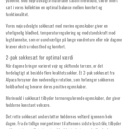
ydeevne. Med nøje udvalgte materialer såsom merinould, sikrer hvert
sæt i vores kollektion en optimal balance mellem komfort og
funktionalitet.
Vores nøje udvalgte sokkesæt med merino egenskaber giver en
uforlignelig blødhed, temperaturregulering og modstandskraft mod
lugtdannelse, som er uundværlige på lange vandreture eller når dagene
kræver ekstra robusthed og komfort.
2-pak sokkesæt for optimal værdi
Når dagene bringer varieret vejr og skiftende terræn, er det
fordelagtigt at besidde flere kvalitetssokker. Et 2-pak sokkesæt fra
Alpaca forsyner den nødvendige rotation, som forlænger sokkernes
holdbarhed og bevarer deres positive egenskaber.
Merinould i sokkesæt tilbyder termoregulerende egenskaber, der giver
fødderne konstant velvære.
Det rette sokkesæt understøtter føddernes velfærd igennem hele
dagen. Fra de tidlige morgentimer til aftenens sidste lysstråle, tilbyder