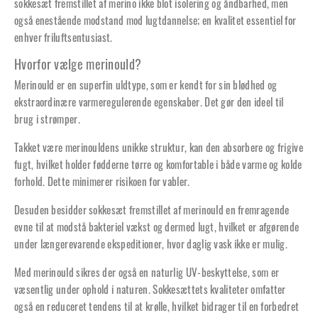
sokkesæt fremstillet af merino ikke blot isolering og åndbarhed, men
også enestående modstand mod lugtdannelse; en kvalitet essentiel for
enhver friluftsentusiast.
Hvorfor vælge merinould?
Merinould er en superfin uldtype, som er kendt for sin blødhed og
ekstraordinære varmeregulerende egenskaber. Det gør den ideel til
brug i strømper.
Takket være merinouldens unikke struktur, kan den absorbere og frigive
fugt, hvilket holder fødderne tørre og komfortable i både varme og kolde
forhold. Dette minimerer risikoen for vabler.
Desuden besidder sokkesæt fremstillet af merinould en fremragende
evne til at modstå bakteriel vækst og dermed lugt, hvilket er afgørende
under længerevarende ekspeditioner, hvor daglig vask ikke er mulig.
Med merinould sikres der også en naturlig UV-beskyttelse, som er
væsentlig under ophold i naturen. Sokkesættets kvaliteter omfatter
også en reduceret tendens til at krølle, hvilket bidrager til en forbedret