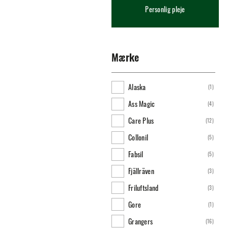
Personlig pleje
Mærke
Alaska
(
1
)
Ass Magic
(
4
)
Care Plus
(
12
)
Collonil
(
5
)
Fabsil
(
5
)
Fjällräven
(
3
)
Friluftsland
(
3
)
Gore
(
1
)
Grangers
(
16
)