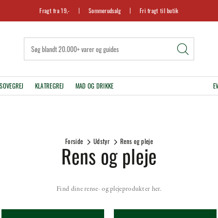
Fragt fra 19,-
Sommerudsalg
Fri fragt til butik
SOVEGREJ
KLATREGREJ
MAD OG DRIKKE
E
Forside
Udstyr
Rens og pleje
Rens og pleje
Find dine rense- og plejeprodukter her.