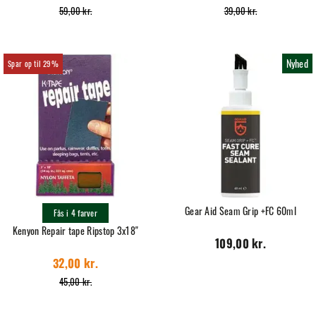
59,00 kr.
39,00 kr.
Nyhed
29%
Gear Aid Seam Grip +FC 60ml
Fås i 4 farver
Kenyon Repair tape Ripstop 3x18"
109,00 kr.
32,00 kr.
45,00 kr.