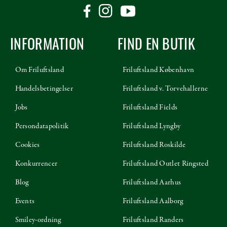
INFORMATION
FIND EN BUTIK
Om Friluftsland
Friluftsland København
Handelsbetingelser
Friluftsland v. Torvehallerne
Jobs
Friluftsland Fields
Persondatapolitik
Friluftsland Lyngby
Cookies
Friluftsland Roskilde
Konkurrencer
Friluftsland Outlet Ringsted
Blog
Friluftsland Aarhus
Events
Friluftsland Aalborg
Smiley-ordning
Friluftsland Randers