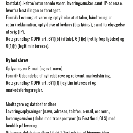
kortdata), købte/returnerede varer, leveringsønsker samt IP-adresse,
hvorfra bestillingen er foretaget.
Formål: Levering af varer og opfyldelse af aftalen, håndtering af
retur/reklamation, opfyldelse af lovkrav (bogføring), samt forebyggelse
af svig (IP).
Retsgrundlag: GDPR art. 6(1)(b) (aftale), 6(1)(c) (retlig forpligtelse) og
6(1)(f) (legitim interesse).
Nyhedsbrev
Oplysninger: E-mail (og evt. navn).
Formål: Udsendelse af nyhedsbreve og relevant markedsføring.
Retsgrundlag: GDPR art. 6(1)(f) (legitim interesse) og
markedsføringsregler.
Modtagere og databehandlere
Leveringsoplysninger (navn, adresse, telefon, e-mail, ordrenr.,
leveringsønsker) deles med transportører (fx PostNord, GLS) med
henblik på levering.
Vi bruger databehandlere til drift/forbedring af hjemmesiden,