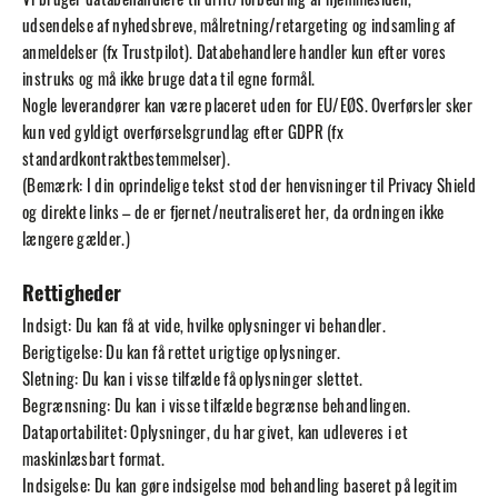
udsendelse af nyhedsbreve, målretning/retargeting og indsamling af
anmeldelser (fx Trustpilot). Databehandlere handler kun efter vores
instruks og må ikke bruge data til egne formål.
Nogle leverandører kan være placeret uden for EU/EØS. Overførsler sker
kun ved gyldigt overførselsgrundlag efter GDPR (fx
standardkontraktbestemmelser).
(Bemærk: I din oprindelige tekst stod der henvisninger til Privacy Shield
og direkte links – de er fjernet/neutraliseret her, da ordningen ikke
længere gælder.)
Rettigheder
Indsigt: Du kan få at vide, hvilke oplysninger vi behandler.
Berigtigelse: Du kan få rettet urigtige oplysninger.
Sletning: Du kan i visse tilfælde få oplysninger slettet.
Begrænsning: Du kan i visse tilfælde begrænse behandlingen.
Dataportabilitet: Oplysninger, du har givet, kan udleveres i et
maskinlæsbart format.
Indsigelse: Du kan gøre indsigelse mod behandling baseret på legitim