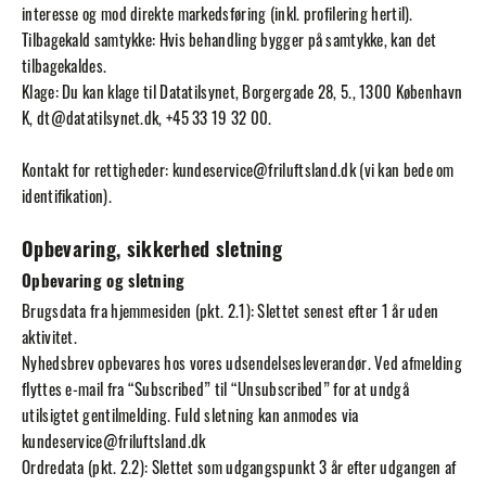
interesse og mod direkte markedsføring (inkl. profilering hertil).
Tilbagekald samtykke: Hvis behandling bygger på samtykke, kan det
tilbagekaldes.
Klage: Du kan klage til Datatilsynet, Borgergade 28, 5., 1300 København
K,
dt@datatilsynet.dk
, +45 33 19 32 00.
Kontakt for rettigheder:
kundeservice@friluftsland.dk
(vi kan bede om
identifikation).
Opbevaring, sikkerhed sletning
Opbevaring og sletning
Brugsdata fra hjemmesiden (pkt. 2.1): Slettet senest efter 1 år uden
aktivitet.
Nyhedsbrev opbevares hos vores udsendelsesleverandør. Ved afmelding
flyttes e-mail fra “Subscribed” til “Unsubscribed” for at undgå
utilsigtet gentilmelding. Fuld sletning kan anmodes via
kundeservice@friluftsland.dk
Ordredata (pkt. 2.2): Slettet som udgangspunkt 3 år efter udgangen af