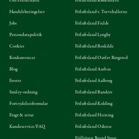
Om Friluftsland
Friluftsland København
Handelsbetingelser
Friluftsland v. Torvehallerne
Jobs
Friluftsland Fields
Persondatapolitik
Friluftsland Lyngby
Cookies
Friluftsland Roskilde
Konkurrencer
Friluftsland Outlet Ringsted
Blog
Friluftsland Aarhus
Events
Friluftsland Aalborg
Smiley-ordning
Friluftsland Randers
Fortrydelsesformular
Friluftsland Kolding
Fragt & retur
Friluftsland Herning
Kundeservice/FAQ
Friluftsland Odense
Fjällräven Brand Store