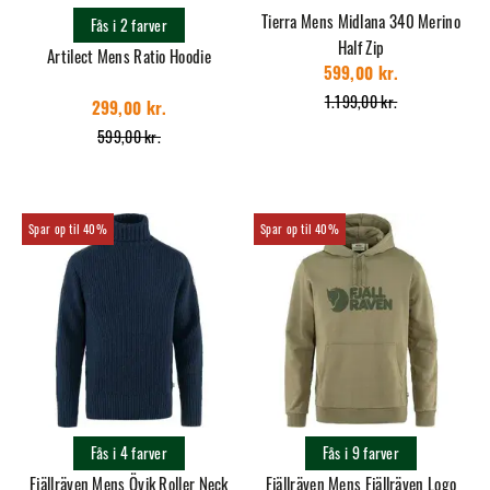
Tierra Mens Midlana 340 Merino
Fås i 2 farver
Half Zip
Artilect Mens Ratio Hoodie
599,00 kr.
1.199,00 kr.
299,00 kr.
599,00 kr.
40%
40%
Fås i 4 farver
Fås i 9 farver
Fjällräven Mens Övik Roller Neck
Fjällräven Mens Fjällräven Logo