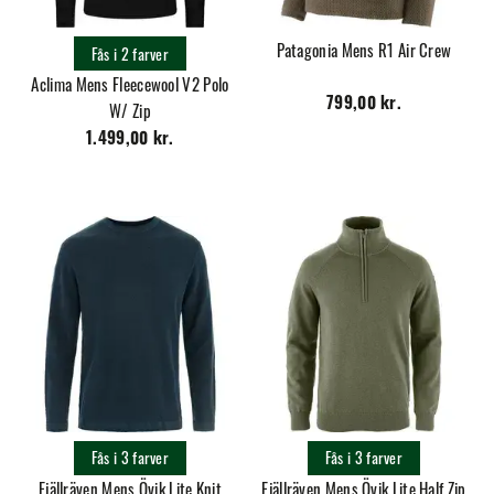
Patagonia Mens R1 Air Crew
Fås i 2 farver
Aclima Mens Fleecewool V2 Polo
799,00 kr.
W/ Zip
1.499,00 kr.
Fås i 3 farver
Fås i 3 farver
Fjällräven Mens Övik Lite Knit
Fjällräven Mens Övik Lite Half Zip