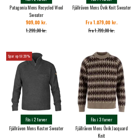
Patagonia Mens Recycled Wool
Fjällräven Mens Övik Knit Sweater
Sweater
909,00 kr.
Fra 1.079,00 kr.
1.299,00 kr.
Fra 1.799,00 kr.
20%
Fås i 2 farver
Fås i 3 farver
Fjällräven Mens Koster Sweater
Fjällräven Mens Övik Jacquard
Knit