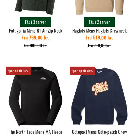
Fås i 3 farver
Fås i 2 farver
Patagonia Mens R1 Air Zip Neck
Haglöfs Mens Haglöfs Crewneck
Fra 799,00 kr.
Fra 519,00 kr.
Fra 999,00 kr.
Fra 799,00 kr.
35%
40%
The North Face Mens MA Fleece
Cotopaxi Mens Coto-patch Crew