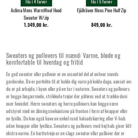
Fås i 4 farver
Fås i 5 farver
Aclima Mens WarmWool Hood
Fjällräven Mens Pine Half Zip
Sweater W/zip
1.349,00 kr.
849,00 kr.
Sweaters og pullovers til mænd: Varme, bløde og
komfortable til hverdag og fritid
En god sweater eller pullover er en essentiel del af enhver mands
garderobe. De er perfekte til at holde dig varm på kolde dage, uanset om
du er på arbejde, i byen eller på en tur i naturen. Sweaters og pullovers
er begge langærmede, strikkede trøjer der påføres ved at trække dem
over hovedet. Herre sweaters og herre pullovers kan begge være
udstyret med en åbningsmekanisme på fronten i form af knapper eller
en lynlås. De kan også have en enkel rund halsudskæring eller V-hals
uden knapper eller lynlåse. Sweaters og pullovers med høj hals giver lidt
ekstra varme. En hættetrøje er en slags sweater eller pullover der er