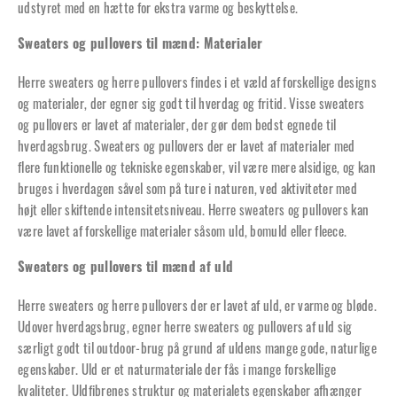
udstyret med en hætte for ekstra varme og beskyttelse.
Sweaters og pullovers til mænd: Materialer
Herre sweaters og herre pullovers findes i et væld af forskellige designs
og materialer, der egner sig godt til hverdag og fritid. Visse sweaters
og pullovers er lavet af materialer, der gør dem bedst egnede til
hverdagsbrug. Sweaters og pullovers der er lavet af materialer med
flere funktionelle og tekniske egenskaber, vil være mere alsidige, og kan
bruges i hverdagen såvel som på ture i naturen, ved aktiviteter med
højt eller skiftende intensitetsniveau. Herre sweaters og pullovers kan
være lavet af forskellige materialer såsom uld, bomuld eller fleece.
Sweaters og pullovers til mænd af uld
Herre sweaters og herre pullovers der er lavet af uld, er varme og bløde.
Udover hverdagsbrug, egner herre sweaters og pullovers af uld sig
særligt godt til outdoor-brug på grund af uldens mange gode, naturlige
egenskaber. Uld er et naturmateriale der fås i mange forskellige
kvaliteter. Uldfibrenes struktur og materialets egenskaber afhænger