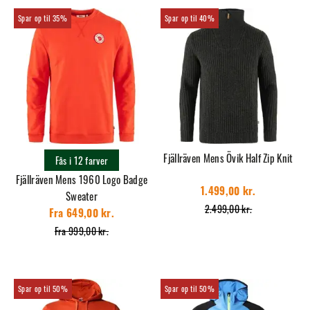
35%
40%
Fjällräven Mens Övik Half Zip Knit
Fås i 12 farver
Fjällräven Mens 1960 Logo Badge
1.499,00 kr.
Sweater
2.499,00 kr.
Fra 649,00 kr.
Fra 999,00 kr.
50%
50%