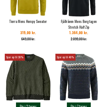
Tierra Mens Hempy Sweater
Fjällräven Mens Bergtagen
Stretch Half Zip
319,00 kr.
1.364,00 kr.
649,00 kr.
2.099,00 kr.
30%
40%
Fås i 2 farver
Fås i 7 farver