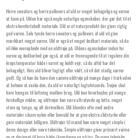
Herre sweaters og herre pullovers af uld er meget behagelige og varme
at have på. Ulden har også nogle naturlige egenskaber, der gør det til et
ekstra komfortabelt materiale. Uld er et naturprodukt der giver rigtig
god varme. Selv tynde herre sweaters og pullovers af uld vil give
mærkbart meget varme. Uld er også et meget åndbart materiale, så du
vil ikke overophede med en uldtrøje på. Uldens egenskaber inden for
varme og åndbarhed gør også, at uld er fremragende til at regulere din
kropstemperatur både i varmt og koldt vejr, så du altid har det
behageligt. Hvis uld bliver fugtigt eller vådt, så vil det stadig varme
godt. Og så kan du have den samme uldtrøje på mange dage i træk uden
at behøve at vaske den, da uld er naturligt lugtafvisende. Trøjen skal
bare hænges til luftning imellem brug. Uld kan forarbejdes på mange
forskellige måder, og uldtrøjer kan være ultratynde og lette, meget
store og tunge, og alt derimellem. Uld blandes ofte med andre
materialer såsom nylon eller bomuld for at give ekstra slidstyrke eller
gøre materialet billigere. Uldtrøjer til mænd kan være meget simple i
deres design eller mere tekniske. Simple uldtrøjer giver primært varme
og er designet til brug både i hverdagen og på tur. De mere tekniske