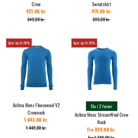
Crew
Sweatshirt
421,00 kr.
419,00 kr.
649,00 kr.
699,00 kr.
28%
28%
Aclima Mens Fleecewool V2
Fås i 2 farver
Crewneck
Aclima Mens StreamWool Crew
1.043,00 kr.
Neck
1.449,00 kr.
Fra 899,00 kr.
Fra 1.249,00 kr.