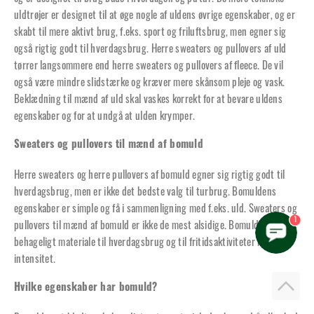
uldtrøjer er designet til at øge nogle af uldens øvrige egenskaber, og er
skabt til mere aktivt brug, f.eks. sport og friluftsbrug, men egner sig
også rigtig godt til hverdagsbrug. Herre sweaters og pullovers af uld
tørrer langsommere end herre sweaters og pullovers af fleece. De vil
også være mindre slidstærke og kræver mere skånsom pleje og vask.
Beklædning til mænd af uld skal vaskes korrekt for at bevare uldens
egenskaber og for at undgå at ulden krymper.
Sweaters og pullovers til mænd af bomuld
Herre sweaters og herre pullovers af bomuld egner sig rigtig godt til
hverdagsbrug, men er ikke det bedste valg til turbrug. Bomuldens
egenskaber er simple og få i sammenligning med f.eks. uld. Sweaters og
1
pullovers til mænd af bomuld er ikke de mest alsidige. Bomuld er et
behageligt materiale til hverdagsbrug og til fritidsaktiviteter med lav
intensitet.
Hvilke egenskaber har bomuld?