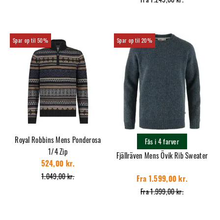
50%
20%
Royal Robbins Mens Ponderosa
Fås i 4 farver
1/4 Zip
Fjällräven Mens Övik Rib Sweater
524,00 kr.
1.049,00 kr.
Fra 1.599,00 kr.
Fra 1.999,00 kr.