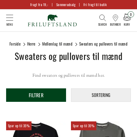
Fragt fra 19,-
Sommerudsalg
Fri fragt til butik
0
KURV
BUTIKKER
Forside
Herre
Mellemlag til mænd
Sweaters og pullovers til mænd
Sweaters og pullovers til mænd
Find sweaters og pullovers til mænd her.
FILTRER
SORTERING
35%
35%