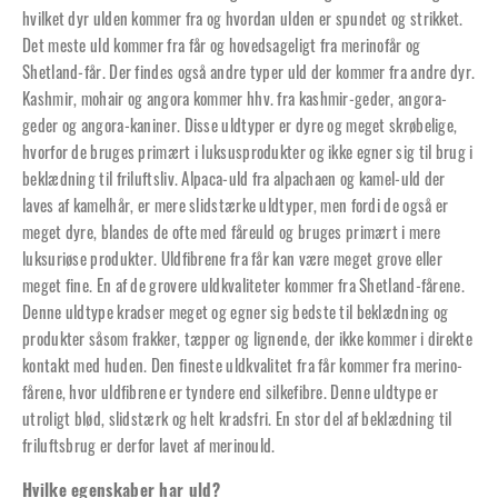
hvilket dyr ulden kommer fra og hvordan ulden er spundet og strikket.
Det meste uld kommer fra får og hovedsageligt fra merinofår og
Shetland-får. Der findes også andre typer uld der kommer fra andre dyr.
Kashmir, mohair og angora kommer hhv. fra kashmir-geder, angora-
geder og angora-kaniner. Disse uldtyper er dyre og meget skrøbelige,
hvorfor de bruges primært i luksusprodukter og ikke egner sig til brug i
beklædning til friluftsliv. Alpaca-uld fra alpachaen og kamel-uld der
laves af kamelhår, er mere slidstærke uldtyper, men fordi de også er
meget dyre, blandes de ofte med fåreuld og bruges primært i mere
luksuriøse produkter. Uldfibrene fra får kan være meget grove eller
meget fine. En af de grovere uldkvaliteter kommer fra Shetland-fårene.
Denne uldtype kradser meget og egner sig bedste til beklædning og
produkter såsom frakker, tæpper og lignende, der ikke kommer i direkte
kontakt med huden. Den fineste uldkvalitet fra får kommer fra merino-
fårene, hvor uldfibrene er tyndere end silkefibre. Denne uldtype er
utroligt blød, slidstærk og helt kradsfri. En stor del af beklædning til
friluftsbrug er derfor lavet af merinould.
Hvilke egenskaber har uld?