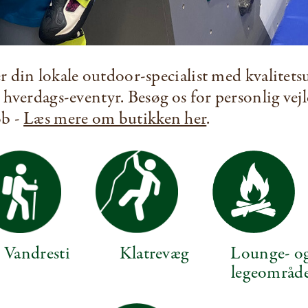
r din lokale outdoor-specialist med kvalitetsu
g hverdags-eventyr. Besøg os for personlig ve
øb -
Læs mere om butikken her
.
Vandresti
Klatrevæg
Lounge- o
legeområd