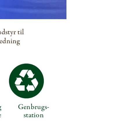
dstyr til
jledning
g
Genbrugs­
e
station