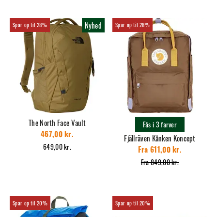
Nyhed
28%
28%
The North Face Vault
Fås i 3 farver
467,00 kr.
Fjällräven Kånken Koncept
649,00 kr.
Fra 611,00 kr.
Fra 849,00 kr.
20%
20%