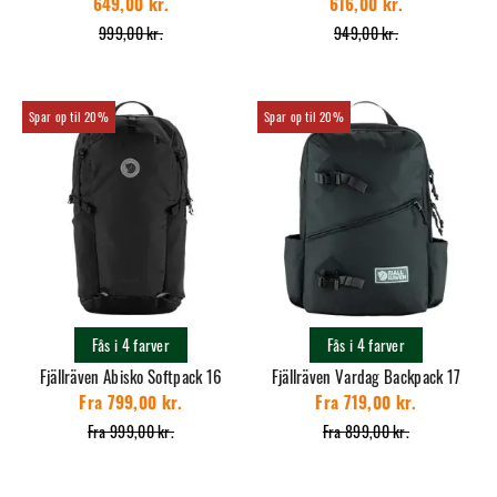
649,00 kr.
616,00 kr.
999,00 kr.
949,00 kr.
20%
20%
Fås i 4 farver
Fås i 4 farver
Fjällräven Abisko Softpack 16
Fjällräven Vardag Backpack 17
Fra 799,00 kr.
Fra 719,00 kr.
Fra 999,00 kr.
Fra 899,00 kr.