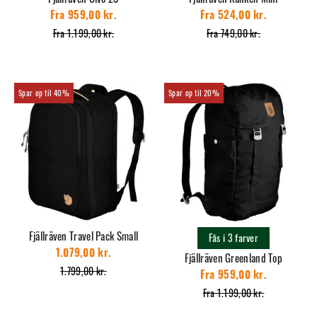
Fra 959,00 kr.
Fra 524,00 kr.
Fra 1.199,00 kr.
Fra 749,00 kr.
40%
20%
Fjällräven Travel Pack Small
Fås i 3 farver
1.079,00 kr.
Fjällräven Greenland Top
1.799,00 kr.
Fra 959,00 kr.
Fra 1.199,00 kr.