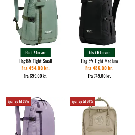
Fås i 7 farver
Fås i 6 farver
Haglöfs Tight Small
Haglöfs Tight Medium
Fra 454,00 kr.
Fra 486,00 kr.
Fra 699,00 kr.
Fra 749,00 kr.
35%
20%