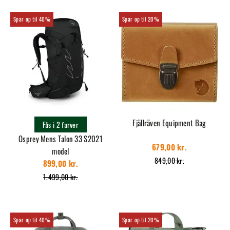
40%
20%
Fjällräven Equipment Bag
Fås i 2 farver
Osprey Mens Talon 33 S2021
679,00 kr.
model
849,00 kr.
899,00 kr.
1.499,00 kr.
40%
20%