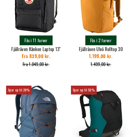
Fås i 11 farver
Fås i 2 farver
Fjällräven Kånken Laptop 13"
Fjällräven Ulvö Rolltop 30
Fra 839,00 kr.
1.199,00 kr.
Fra 1.049,00 kr.
1.499,00 kr.
28%
50%