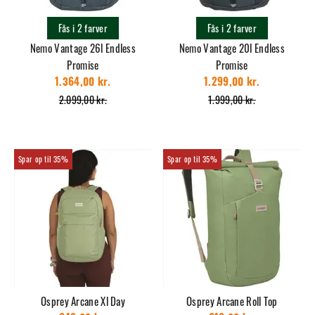
Fås i 2 farver
Fås i 2 farver
Nemo Vantage 26l Endless
Nemo Vantage 20l Endless
Promise
Promise
1.364,00 kr.
1.299,00 kr.
2.099,00 kr.
1.999,00 kr.
35%
35%
Osprey Arcane Xl Day
Osprey Arcane Roll Top