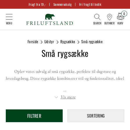
Fragt fra 19,-
Sommerudsalg
Fri fragt til butik
0
KURV
BUTIKKER
Forside
Udstyr
Rygsække
Små rygsække
Små rygsække
Oplev vores udvalg af små rygsække, perfekte til dagsture og
hverdagsbrug. Disse rygsække kombinerer stil og funktionalitet, ideel
…
Vis mere
FILTRER
SORTERING