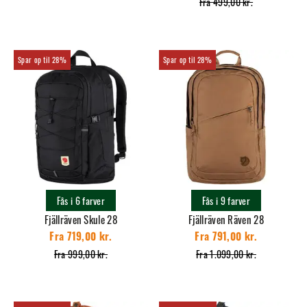
Fra 499,00 kr.
28%
28%
Fås i 6 farver
Fås i 9 farver
Fjällräven Skule 28
Fjällräven Räven 28
Fra 719,00 kr.
Fra 791,00 kr.
Fra 999,00 kr.
Fra 1.099,00 kr.