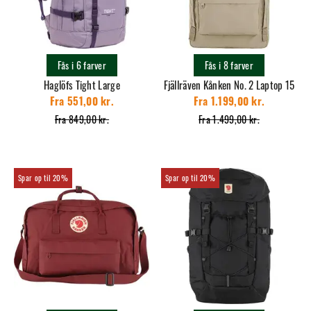
Fås i 6 farver
Fås i 8 farver
Haglöfs Tight Large
Fjällräven Kånken No. 2 Laptop 15
Fra 551,00 kr.
Fra 1.199,00 kr.
Fra 849,00 kr.
Fra 1.499,00 kr.
20%
20%