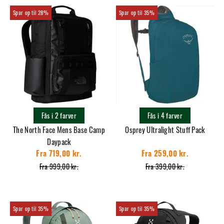
28%
35%
Fås i 2 farver
Fås i 4 farver
The North Face Mens Base Camp
Osprey Ultralight Stuff Pack
Daypack
Fra 719,00 kr.
Fra 259,00 kr.
Fra 999,00 kr.
Fra 399,00 kr.
35%
35%