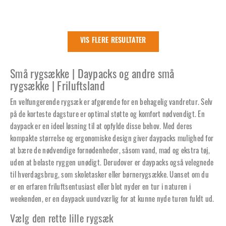
VIS FLERE RESULTATER
Små rygsække | Daypacks og andre små
rygsække | Friluftsland
En velfungerende rygsæk er afgørende for en behagelig vandretur. Selv
på de korteste dagsture er optimal støtte og komfort nødvendigt. En
daypack er en ideel løsning til at opfylde disse behov. Med deres
kompakte størrelse og ergonomiske design giver daypacks mulighed for
at bære de nødvendige fornødenheder, såsom vand, mad og ekstra tøj,
uden at belaste ryggen unødigt. Derudover er daypacks også velegnede
til hverdagsbrug, som skoletasker eller børnerygsække. Uanset om du
er en erfaren friluftsentusiast eller blot nyder en tur i naturen i
weekenden, er en daypack uundværlig for at kunne nyde turen fuldt ud.
Vælg den rette lille rygsæk