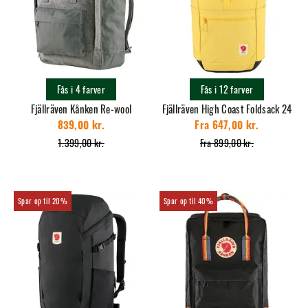
Fås i 4 farver
Fås i 12 farver
Fjällräven Kånken Re-wool
Fjällräven High Coast Foldsack 24
839,00 kr.
Fra 647,00 kr.
1.399,00 kr.
Fra 899,00 kr.
20%
40%