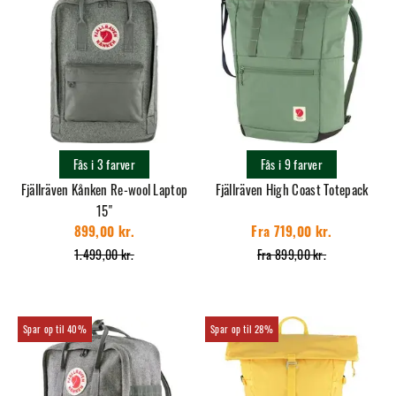
Fås i 3 farver
Fås i 9 farver
Fjällräven Kånken Re-wool Laptop
Fjällräven High Coast Totepack
15"
899,00 kr.
Fra 719,00 kr.
1.499,00 kr.
Fra 899,00 kr.
40%
28%