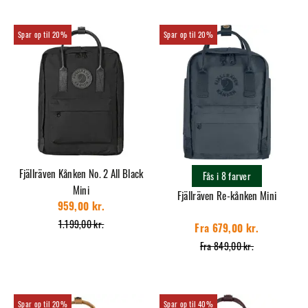
20%
20%
Fjällräven Kånken No. 2 All Black
Fås i 8 farver
Mini
Fjällräven Re-kånken Mini
959,00 kr.
1.199,00 kr.
Fra 679,00 kr.
Fra 849,00 kr.
20%
40%