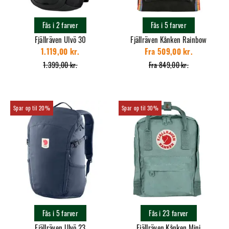
Fås i 2 farver
Fås i 5 farver
Fjällräven Ulvö 30
Fjällräven Kånken Rainbow
1.119,00 kr.
Fra 509,00 kr.
1.399,00 kr.
Fra 849,00 kr.
20%
30%
Fås i 5 farver
Fås i 23 farver
Fjällräven Ulvö 23
Fjällräven Kånken Mini