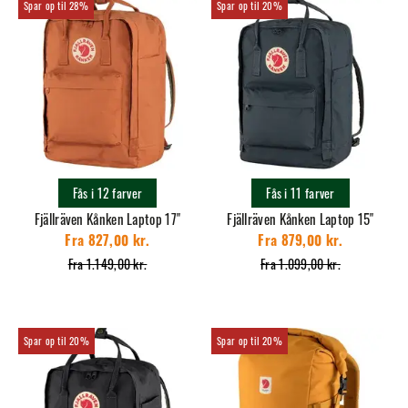
28%
20%
Fås i 12 farver
Fås i 11 farver
Fjällräven Kånken Laptop 17"
Fjällräven Kånken Laptop 15"
Fra 827,00 kr.
Fra 879,00 kr.
Fra 1.149,00 kr.
Fra 1.099,00 kr.
20%
20%