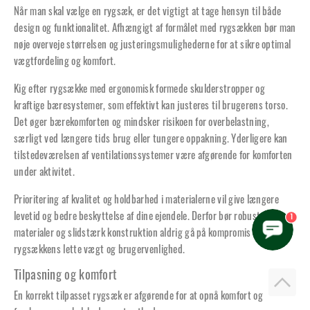
Når man skal vælge en rygsæk, er det vigtigt at tage hensyn til både
design og funktionalitet. Afhængigt af formålet med rygsækken bør man
nøje overveje størrelsen og justeringsmulighederne for at sikre optimal
vægtfordeling og komfort.
Kig efter rygsække med ergonomisk formede skulderstropper og
kraftige bæresystemer, som effektivt kan justeres til brugerens torso.
Det øger bærekomforten og mindsker risikoen for overbelastning,
særligt ved længere tids brug eller tungere oppakning. Yderligere kan
tilstedeværelsen af ventilationssystemer være afgørende for komforten
under aktivitet.
Prioritering af kvalitet og holdbarhed i materialerne vil give længere
levetid og bedre beskyttelse af dine ejendele. Derfor bør robuste
1
materialer og slidstærk konstruktion aldrig gå på kompromis med
rygsækkens lette vægt og brugervenlighed.
Tilpasning og komfort
En korrekt tilpasset rygsæk er afgørende for at opnå komfort og