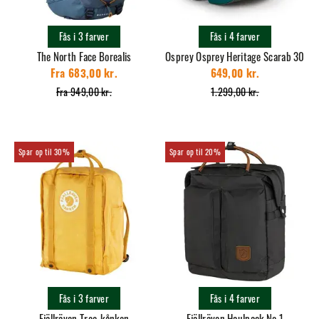
Fås i 3 farver
Fås i 4 farver
The North Face Borealis
Osprey Osprey Heritage Scarab 30
Fra 683,00 kr.
649,00 kr.
Fra 949,00 kr.
1.299,00 kr.
30%
20%
Fås i 3 farver
Fås i 4 farver
Fjällräven Tree-kånken
Fjällräven Haulpack No.1