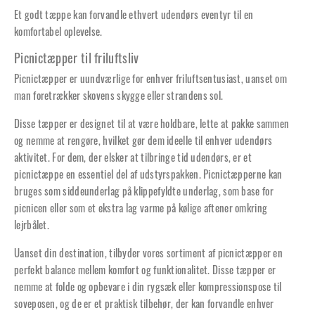
Et godt tæppe kan forvandle ethvert udendørs eventyr til en
komfortabel oplevelse.
Picnictæpper til friluftsliv
Picnictæpper er uundværlige for enhver friluftsentusiast, uanset om
man foretrækker skovens skygge eller strandens sol.
Disse tæpper er designet til at være holdbare, lette at pakke sammen
og nemme at rengøre, hvilket gør dem ideelle til enhver udendørs
aktivitet. For dem, der elsker at tilbringe tid udendørs, er et
picnictæppe en essentiel del af udstyrspakken. Picnictæpperne kan
bruges som siddeunderlag på klippefyldte underlag, som base for
picnicen eller som et ekstra lag varme på kølige aftener omkring
lejrbålet.
Uanset din destination, tilbyder vores sortiment af picnictæpper en
perfekt balance mellem komfort og funktionalitet. Disse tæpper er
nemme at folde og opbevare i din rygsæk eller kompressionspose til
soveposen, og de er et praktisk tilbehør, der kan forvandle enhver