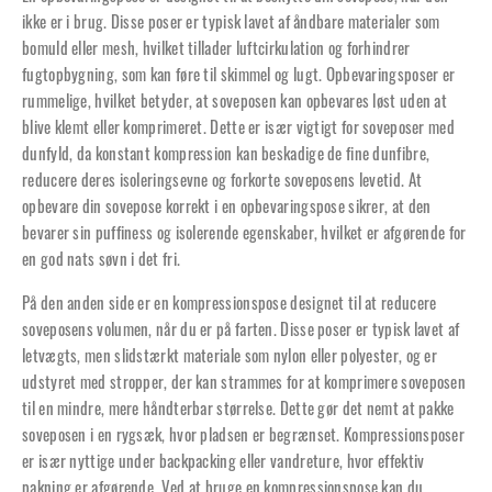
ikke er i brug. Disse poser er typisk lavet af åndbare materialer som
bomuld eller mesh, hvilket tillader luftcirkulation og forhindrer
fugtopbygning, som kan føre til skimmel og lugt. Opbevaringsposer er
rummelige, hvilket betyder, at soveposen kan opbevares løst uden at
blive klemt eller komprimeret. Dette er især vigtigt for soveposer med
dunfyld, da konstant kompression kan beskadige de fine dunfibre,
reducere deres isoleringsevne og forkorte soveposens levetid. At
opbevare din sovepose korrekt i en opbevaringspose sikrer, at den
bevarer sin puffiness og isolerende egenskaber, hvilket er afgørende for
en god nats søvn i det fri.
På den anden side er en kompressionspose designet til at reducere
soveposens volumen, når du er på farten. Disse poser er typisk lavet af
letvægts, men slidstærkt materiale som nylon eller polyester, og er
udstyret med stropper, der kan strammes for at komprimere soveposen
til en mindre, mere håndterbar størrelse. Dette gør det nemt at pakke
soveposen i en rygsæk, hvor pladsen er begrænset. Kompressionsposer
er især nyttige under backpacking eller vandreture, hvor effektiv
pakning er afgørende. Ved at bruge en kompressionspose kan du