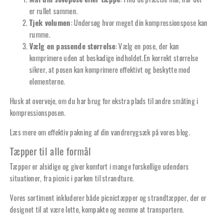
Mål din sovepose eller tæppe
: Find de præcise mål, når det
er rullet sammen.
Tjek volumen
: Undersøg hvor meget din kompressionspose kan
rumme.
Vælg en passende størrelse
: Vælg en pose, der kan
komprimere uden at beskadige indholdet.En korrekt størrelse
sikrer, at posen kan komprimere effektivt og beskytte mod
elementerne.
Husk at overveje, om du har brug for ekstra plads til andre småting i
kompressionsposen.
Læs mere om effektiv
pakning af din vandrerygsæk på vores blog.
Tæpper til alle formål
Tæpper er alsidige og giver komfort i mange forskellige udendørs
situationer, fra picnic i parken til strandture.
Vores sortiment inkluderer både picnictæpper og strandtæpper, der er
designet til at være lette, kompakte og nemme at transportere.