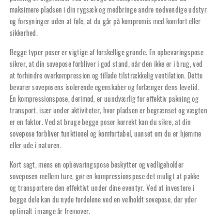
maksimere pladsen i din rygsæk og medbringe andre nødvendige udstyr
og forsyninger uden at føle, at du går på kompromis med komfort eller
sikkerhed.
Begge typer poser er vigtige af forskellige grunde. En opbevaringspose
sikrer, at din sovepose forbliver i god stand, når den ikke er i brug, ved
at forhindre overkompression og tillade tilstrækkelig ventilation. Dette
bevarer soveposens isolerende egenskaber og forlænger dens levetid.
En kompressionspose, derimod, er uundværlig for effektiv pakning og
transport, især under aktiviteter, hvor pladsen er begrænset og vægten
er en faktor. Ved at bruge begge poser korrekt kan du sikre, at din
sovepose forbliver funktionel og komfortabel, uanset om du er hjemme
eller ude i naturen.
Kort sagt, mens en opbevaringspose beskytter og vedligeholder
soveposen mellem ture, gør en kompressionspose det muligt at pakke
og transportere den effektivt under dine eventyr. Ved at investere i
begge dele kan du nyde fordelene ved en velholdt sovepose, der yder
optimalt i mange år fremover.