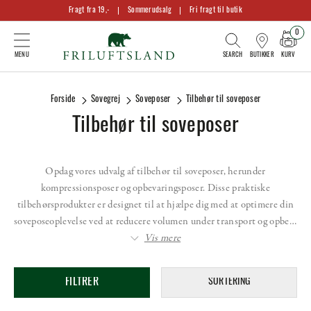
Fragt fra 19,-
Sommerudsalg
Fri fragt til butik
0
KURV
BUTIKKER
Forside
Sovegrej
Soveposer
Tilbehør til soveposer
Tilbehør til soveposer
Opdag vores udvalg af tilbehør til soveposer, herunder
kompressionsposer og opbevaringsposer. Disse praktiske
tilbehørsprodukter er designet til at hjælpe dig med at optimere din
soveposeoplevelse ved at reducere volumen under transport og opbe…
Vis mere
FILTRER
SORTERING