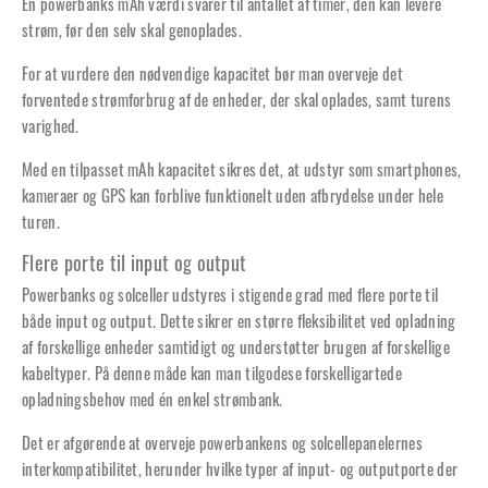
En powerbanks mAh værdi svarer til antallet af timer, den kan levere
strøm, før den selv skal genoplades.
For at vurdere den nødvendige kapacitet bør man overveje det
forventede strømforbrug af de enheder, der skal oplades, samt turens
varighed.
Med en tilpasset mAh kapacitet sikres det, at udstyr som smartphones,
kameraer og GPS kan forblive funktionelt uden afbrydelse under hele
turen.
Flere porte til input og output
Powerbanks og solceller udstyres i stigende grad med flere porte til
både input og output. Dette sikrer en større fleksibilitet ved opladning
af forskellige enheder samtidigt og understøtter brugen af forskellige
kabeltyper. På denne måde kan man tilgodese forskelligartede
opladningsbehov med én enkel strømbank.
Det er afgørende at overveje powerbankens og solcellepanelernes
interkompatibilitet, herunder hvilke typer af input- og outputporte der