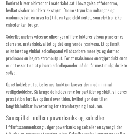
Konkret bliver elektroner i materialet sat i bevægelse af fotonerne,
hvilket skaber en elektrisk strøm. Denne strøm kan indfanges og
omdannes (via en inverter) til den type elektricitet, som elektroniske
enheder kan bruge.
Solcellepanelers ydeevne afhænger af flere faktorer såsom panelernes
størrelse, materialekvalitet og det omgivende lysniveau. Et optimalt
orienteret og vinklet solcellepanel vil absorbere mere lys og dermed
producere en højere strømoutput. For at maksimere energiproduktionen
er det essentielt at placere solcellepaneler, så de får mest mulig direkte
sollys.
Opretholdelse af solcellernes funktion kræver derimod minimal
vedligeholdelse. Så længe de holdes rene for partikler og skidt, vil deres
præstation forblive optimal over tiden, hvilket gør dem til en
langtidsholdbar investering for strømforsyning i naturen.
Samspillet mellem powerbanks og solceller
I friluftssammenhæng udgør powerbanks og solceller en synergi, der