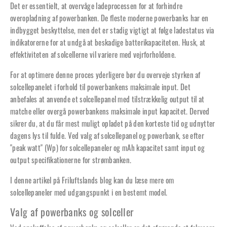
Det er essentielt, at overvåge ladeprocessen for at forhindre
overopladning af powerbanken. De fleste moderne powerbanks har en
indbygget beskyttelse, men det er stadig vigtigt at følge ladestatus via
indikatorerne for at undgå at beskadige batterikapaciteten. Husk, at
effektiviteten af solcellerne vil variere med vejrforholdene.
For at optimere denne proces yderligere bør du overveje styrken af
solcellepanelet i forhold til powerbankens maksimale input. Det
anbefales at anvende et solcellepanel med tilstrækkelig output til at
matche eller overgå powerbankens maksimale input kapacitet. Derved
sikrer du, at du får mest muligt opladet på den korteste tid og udnytter
dagens lys til fulde. Ved valg af solcellepanel og powerbank, se efter
"peak watt" (Wp) for solcellepaneler og mAh kapacitet samt input og
output specifikationerne for strømbanken.
I denne artikel på Friluftslands blog kan du
læse mere om
solcellepaneler
med udgangspunkt i en bestemt model.
Valg af powerbanks og solceller