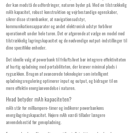
der kan modstå de udfordringer, naturen byder på. Med en tilstrækkelig
mAh kapacitet, robust konstruktion og vejrbestandige egenskaber,
sikrer disse strømbanker, at navigationsudstyr,
kommunikationsapparater og andet elektronisk udstyr forbliver
operationelt under hele turen. Det er afgørende at vælge en model med
tilstrækkelig lagringskapacitet og de nødvendige output-indstillinger til
dine specifikke enheder.
Det ideelle valg af powerbank til friluftslivet bør integrere effektiviteten
af hurtig opladning med portabiliteten, der kræver minimal plads i
rygsækken. Brugen af avancerede teknologier som intelligent
opladningsregulering optimerer input og output, og bidrager til en
mere effektiv energianvendelse i naturen.
Hvad betyder mAh kapaciteten?
mAh står for milliampere-timer og indikerer powerbankens
energilagringskapacitet. Højere mAh værdi tillader længere
anvendelsestid før genopladning.