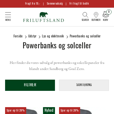
Fragt fra 19,-
Sommerudsalg
Fri fragt til butik
0
KURV
BUTIKKER
Forside
Udstyr
Lys og elektronik
Powerbanks og solceller
Powerbanks og solceller
Her finder du vores udvalg af powerbanks og solcellepaneler fra
blandt andet Sandberg og Goal Zero.
FILTRER
SORTERING
Nyhed
28%
28%