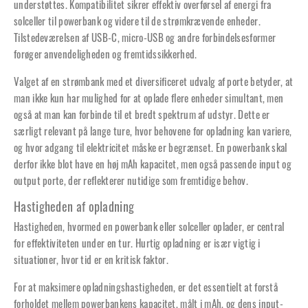
understøttes. Kompatibilitet sikrer effektiv overførsel af energi fra
solceller til powerbank og videre til de strømkrævende enheder.
Tilstedeværelsen af USB-C, micro-USB og andre forbindelsesformer
forøger anvendeligheden og fremtidssikkerhed.
Valget af en strømbank med et diversificeret udvalg af porte betyder, at
man ikke kun har mulighed for at oplade flere enheder simultant, men
også at man kan forbinde til et bredt spektrum af udstyr. Dette er
særligt relevant på lange ture, hvor behovene for opladning kan variere,
og hvor adgang til elektricitet måske er begrænset. En powerbank skal
derfor ikke blot have en høj mAh kapacitet, men også passende input og
output porte, der reflekterer nutidige som fremtidige behov.
Hastigheden af opladning
Hastigheden, hvormed en powerbank eller solceller oplader, er central
for effektiviteten under en tur. Hurtig opladning er især vigtig i
situationer, hvor tid er en kritisk faktor.
For at maksimere opladningshastigheden, er det essentielt at forstå
forholdet mellem powerbankens kapacitet, målt i mAh, og dens input-