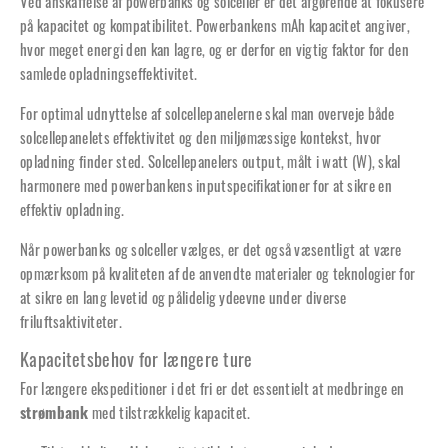
Ved anskaffelse af powerbanks og solceller er det afgørende at fokusere
på kapacitet og kompatibilitet. Powerbankens mAh kapacitet angiver,
hvor meget energi den kan lagre, og er derfor en vigtig faktor for den
samlede opladningseffektivitet.
For optimal udnyttelse af solcellepanelerne skal man overveje både
solcellepanelets effektivitet og den miljømæssige kontekst, hvor
opladning finder sted. Solcellepanelers output, målt i watt (W), skal
harmonere med powerbankens inputspecifikationer for at sikre en
effektiv opladning.
Når powerbanks og solceller vælges, er det også væsentligt at være
opmærksom på kvaliteten af de anvendte materialer og teknologier for
at sikre en lang levetid og pålidelig ydeevne under diverse
friluftsaktiviteter.
Kapacitetsbehov for længere ture
For længere ekspeditioner i det fri er det essentielt at medbringe en
strømbank
med tilstrækkelig kapacitet.