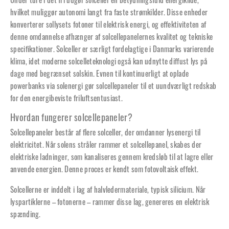
Under ture i det fri udgør solceller en betydningsfuld energikilde,
hvilket muliggør autonomi langt fra faste strømkilder. Disse enheder
konverterer sollysets fotoner til elektrisk energi, og effektiviteten af
denne omdannelse afhænger af solcellepanelernes kvalitet og tekniske
specifikationer. Solceller er særligt fordelagtige i Danmarks varierende
klima, idet moderne solcelleteknologi også kan udnytte diffust lys på
dage med begrænset solskin. Evnen til kontinuerligt at oplade
powerbanks via solenergi gør solcellepaneler til et uundværligt redskab
for den energibeviste friluftsentusiast.
Hvordan fungerer solcellepaneler?
Solcellepaneler består af flere solceller, der omdanner lysenergi til
elektricitet. Når solens stråler rammer et solcellepanel, skabes der
elektriske ladninger, som kanaliseres gennem kredsløb til at lagre eller
anvende energien. Denne proces er kendt som fotovoltaisk effekt.
Solcellerne er inddelt i lag af halvledermateriale, typisk silicium. Når
lyspartiklerne – fotonerne – rammer disse lag, genereres en elektrisk
spænding.