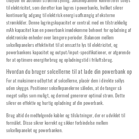
tilbyder en autonom strømforsyning. Solcellepaneler konverterer sollys
til elektricitet, som derefter kan lagres i powerbanks, hvilket sikrer
kontinuerlig adgang til elektrisk energi uafhængig af eksterne
strømkilder. Denne lagringskapacitet er central; med en tilstrækkelig
mAh kapacitet kan en powerbank imødekomme behovet for opladning af
elektroniske enheder over længere perioder. Balancen mellem
solcellepanelers effektivitet til at omsætte lys til elektricitet, og
powerbankens kapacitet og output/input-specifikationer, er afgørende
for at optimere energiforbrug og opladningstid i friluftsbrug.
Hvordan du bruger solcellerne til at lade din powerbank op
For at maksimere udbyttet af solcellerne, placér dem i direkte sollys
uden skygge. Positioner solcellepanelerne således, at de fanger så
meget sollys som muligt, og dermed genererer optimal strøm. Dette
sikrer en effektiv og hurtig opladning af din powerbank.
Brug altid de medfølgende kabler og tilslutninger, der er udviklet til
formålet. Disse sikrer korrekt og sikker forbindelse mellem
solcellepanelet og powerbanken.