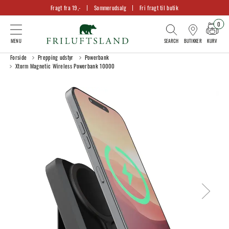
Fragt fra 19,-
Sommerudsalg
Fri fragt til butik
0
KURV
BUTIKKER
Forside
Prepping udstyr
Powerbank
Xtorm Magnetic Wireless Powerbank 10000