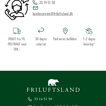
33 14 51 50
kundeservice@friluftsland.dk
FRAGT fra 19,
30 dages
Find vores butikker
1-2 dages
-FRI FRAGT over
returret
levering*
799,-
33 14 51 50