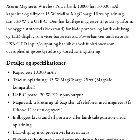
Xtorm Magnetic Wireless Powerbank 10000 har 10.000 mAh
kapacitet og tilbyder 15 W trådløs MagCharge Ultra opladning,
samt 20 W via USB-C. Den har kraftige magneter til præcis pasform,
indbygget støttefod (kickstand) for både portræt- og landskabsbrug,
og LED-display som viser batteristatus. Powerbanken understøtter
USB-C PD input/output og har sikkerhedsfunktioner som
overophedningsbeskyttelse og kortslutningssikring.
Detaljer og specifikationer
Kapacitet: 10.000 mAh
Trådløs opladning: 15 W MagCharge Ultra (MagSafe-
kompatibel)
USB-C porte: 20 W PD input/output
Magnetisk tilslutning til bagsiden af telefoner med magneter (fx
iPhone 12-serien og nyere)
Indbygget kickstand til portræt- eller landskabsposition under
opladning
LED-display med procentvis batteristatus
Sikkerhed: beskyttelse mod overophedning, kortslutning og