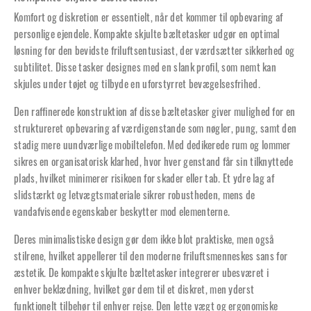
Komfort og diskretion er essentielt, når det kommer til opbevaring af
personlige ejendele. Kompakte skjulte bæltetasker udgør en optimal
løsning for den bevidste friluftsentusiast, der værdsætter sikkerhed og
subtilitet. Disse tasker designes med en slank profil, som nemt kan
skjules under tøjet og tilbyde en uforstyrret bevægelsesfrihed.
Den raffinerede konstruktion af disse bæltetasker giver mulighed for en
struktureret opbevaring af værdigenstande som nøgler, pung, samt den
stadig mere uundværlige mobiltelefon. Med dedikerede rum og lommer
sikres en organisatorisk klarhed, hvor hver genstand får sin tilknyttede
plads, hvilket minimerer risikoen for skader eller tab. Et ydre lag af
slidstærkt og letvægtsmateriale sikrer robustheden, mens de
vandafvisende egenskaber beskytter mod elementerne.
Deres minimalistiske design gør dem ikke blot praktiske, men også
stilrene, hvilket appellerer til den moderne friluftsmenneskes sans for
æstetik. De kompakte skjulte bæltetasker integrerer ubesværet i
enhver beklædning, hvilket gør dem til et diskret, men yderst
funktionelt tilbehør til enhver rejse. Den lette vægt og ergonomiske