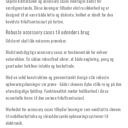
Skjulte bæltetasker og accessory cases medtages bedst for
værdigenstande. Disse løsninger tilbyder ekstra sikkerhed og er
designet til at være både lette og diskrete, hvilket er ideelt for den
bevidste friluftsentusiast på farten.
Robuste accessory cases til udendørs brug
Udstyret skal tåle naturens prøvelser.
Modstandsdygtige accessory cases er fundamentale for enhver
naturelsker. En sådan robusthed sikrer, at både nøglering, pung og
geartasker forbliver intakte og beskyttede.
Med en solid konstruktion og gennemtænkt design står robuste
opbevaringsløsninger sin prøve - både i skovens dybe stille ro og på den
uforudsigelige fjeldtop. Funktionalitet møder holdbarhed i disse
essentielle items til den seriøse friluftsentusiast.
Markedet for accessory cases tilbyder løsninger som vandtætte sleeves
til mobilbeskyttelse og skræddersyede opbevaringssystemer til
elektronik.