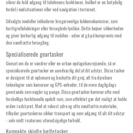
sikrer de fuld adgang til telefonens funktioner, hvilket er en betydelig
fordel i nødsituationer eller ved navigation i terrænet.
Udvalgte modeller inkluderer brugervenlige lukkemekanismer, som
hurtigrullelukninger eller forseglede lynlåse. Dette højner sikkerheden
og giver lynhurtig adgang til mobilen - uden at gå på kompromis med
den vandtætte forsegling.
Specialiserede geartasker
Uanset om du er vandrer eller en urban opdagelsesrejsende, så er
specialiserede geartasker en uundværlig del af dit udstyr. Disse tasker
er designet til at opbevare og beskytte dit grej, alt fra dyrebare
teknologier som kameraer og GPS-enheder, til de mere dagligdags
genstande som nøgler og punge. Disse geartasker kommer ofte med
forskellige funktionelle opdelt rum, som effektivt gør det muligt at holde
orden i udstyret. Med et robust ydre og ofte vandtætte materialer,
tilbyder geartaskerne sikker transport og nem adgang til alt dit udstyr
- selv midt i naturens uforudsigelige forhold.
Kompakte skjulte bæltetasker