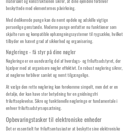
materialet og konstruktionen sikrer, at dine ejendele forbliver
beskyttede mod elementernes påvirkning.
Med dedikerede punge kan du nemt opdele og adskille vigtige
personlige genstande. Moderne punge omfatter nu funktioner som
skjulte rum og kompatible ophængningssystemer til rygsække, hvilket
tilbyder en hævet grad af sikkerhed og organisering.
Nøgleringe - få styr på dine nøgler
Nøgleringe er en uundværlig del af hverdags- og friluftsudstyret, der
hjælper med at organisere nøgler effektivt. En robust nøglering sikrer,
at nøglerne forbliver samlet og nemt tilgængelige.
At vælge den rette nøglering kan forekomme simpelt, men det er en
detalje, der kan have stor betydning for en gnidningsfri
friluftsoplevelse. Sikre og funktionelle nøgleringe er fundamentale i
enhver friluftsudstyrsopsætning.
Opbevaringstasker til elektroniske enheder
Det er essentielt for friluftsentusiaster at beskytte sine elektroniske