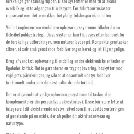
forskellige genstandsgrupper. Disse systemer er med til at skabe
overblik og lette adgangen til udstyret. For friluftsentusiaster
repræsenterer dette en ikke ubetydelig tidsbesparelse i felten.
Ved at implementere modulære opbevaringssystemer tillader du en
fleksibel pakkestrategi. Disse systemer kan tilpasses efter behovet for
de forskellige udfordringer, som naturen byder på. Kompakte geartasker
sikrer, at selv små genstande forbliver organiseret og let tilgængelige.
Brug af vandtæt opbevaring til mobil og andre elektroniske enheder er
ligeledes kritisk. Dette garanterer en tryg opbevaring, beskytter mod
vejrligets påvirkninger, og sikrer at essentielt udstyr forbliver
funktionelt under selv de mest udfordrende forhold.
Det er afgørende at vælge opbevaringssystemer til tasker, der
komplementerer din personlige pakkestrategi. Disse bør være lette at
integrere i dit eksisterende udstyr, såvel som til at støtte sorteringen
af genstande på en måde, der afspejler dit aktivitetsniveau og
naturtype.