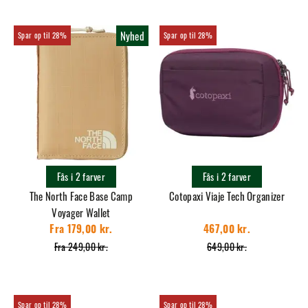
Nyhed
28%
28%
Fås i 2 farver
Fås i 2 farver
The North Face Base Camp
Cotopaxi Viaje Tech Organizer
Voyager Wallet
Fra 179,00 kr.
467,00 kr.
Fra 249,00 kr.
649,00 kr.
28%
28%