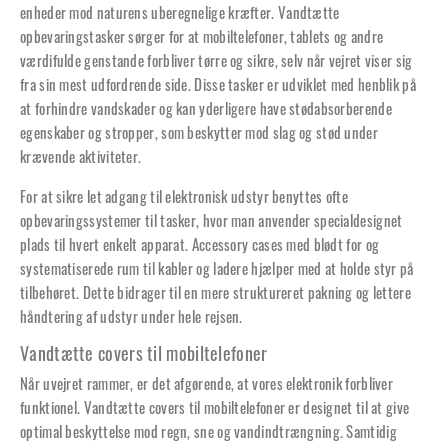
enheder mod naturens uberegnelige kræfter. Vandtætte
opbevaringstasker sørger for at mobiltelefoner, tablets og andre
værdifulde genstande forbliver tørre og sikre, selv når vejret viser sig
fra sin mest udfordrende side. Disse tasker er udviklet med henblik på
at forhindre vandskader og kan yderligere have stødabsorberende
egenskaber og stropper, som beskytter mod slag og stød under
krævende aktiviteter.
For at sikre let adgang til elektronisk udstyr benyttes ofte
opbevaringssystemer til tasker, hvor man anvender specialdesignet
plads til hvert enkelt apparat. Accessory cases med blødt for og
systematiserede rum til kabler og ladere hjælper med at holde styr på
tilbehøret. Dette bidrager til en mere struktureret pakning og lettere
håndtering af udstyr under hele rejsen.
Vandtætte covers til mobiltelefoner
Når uvejret rammer, er det afgørende, at vores elektronik forbliver
funktionel. Vandtætte covers til mobiltelefoner er designet til at give
optimal beskyttelse mod regn, sne og vandindtrængning. Samtidig