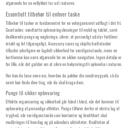
afgørende for en vellykket tur ud i naturen.
Essentielt tilbehør til enhver taske
Tilbehør til tasker er fundamentet for en velorganiseret udflugt i det fri.
Geartasker, vandtætte opbevaringsløsninger til mobil og tablet, samt
dedikerede punge og nøgleringe, sikrer, at personligt udstyr forbliver
intakt og let tilgængeligt. Accessory cases og skjulte bæltetasker
tilbyder yderligere en lagdelt sikkerhed for værdigenstande, mens en
kortlomme kan være afgørende for en sikker navigation. Ingen detalje er
for lille, når det gælder om at sikre en bekymringsfri oplevelse i naturen.
Her kan du læse mere om,
hvordan du pakker din vandrerygsæk
, så du
nemt kan finde dine ting, når du skal bruge dem.
Punge til sikker opbevaring
Effektiv organisering og sikkerhed går hånd i hånd, når det kommer til
opbevaring af personlige effekter. Punge tilfører derfor et ekstra lag af
tryghed, når værdigenstande som kontanter og kreditkort skal
medbringes til hverdag og på udendørs aktiviteter. Kvaliteten af