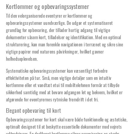
Kortlommer og opbevaringssystemer
Til den velorganiserede eventyrer er kortlommer og
opbevaringssystemer uundværlige. De udgør et systematiseret
grundlag for opbevaring, der tillader hurtig adgang til vigtige
dokumenter såsom kort, tilladelser og identifikation. Med en optimal
strukturering, kan man forenkle navigationen i terrænet og sikre sine
vigtige papirer mod naturens påvirkninger, hvilket gavner
helhedsoplevelsen.
Systematiske opbevaringssystemer kan væsentligt forbedre
effektiviteten på tur. Små, men vigtige detaljer som en intuitiv
kortlomme eller et vandtæt etui til mobiltelefonen formår at tilbyde
sikkerhed samtidig med at bevare adgangen let og bekvem, hvilket er
afgørende for eventyrernes rytmiske fremdrift i det fri.
Elegant opbevaring til kort
Opbevaringssystemer for kort skal være både funktionelle og æstetiske,
optimalt designet til at beskytte essentielle dokumenter mod vejrets
udfordringer. En dedikeret kortlomme sikrer organisering og straks