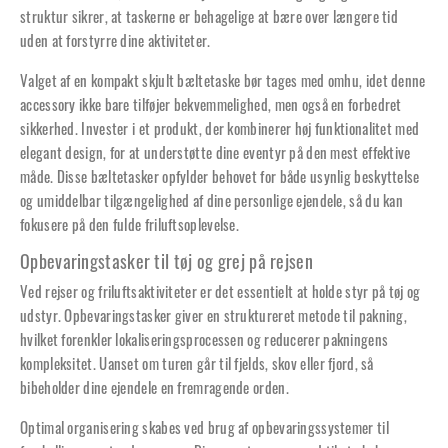
struktur sikrer, at taskerne er behagelige at bære over længere tid
uden at forstyrre dine aktiviteter.
Valget af en kompakt skjult bæltetaske bør tages med omhu, idet denne
accessory ikke bare tilføjer bekvemmelighed, men også en forbedret
sikkerhed. Invester i et produkt, der kombinerer høj funktionalitet med
elegant design, for at understøtte dine eventyr på den mest effektive
måde. Disse bæltetasker opfylder behovet for både usynlig beskyttelse
og umiddelbar tilgængelighed af dine personlige ejendele, så du kan
fokusere på den fulde friluftsoplevelse.
Opbevaringstasker til tøj og grej på rejsen
Ved rejser og friluftsaktiviteter er det essentielt at holde styr på tøj og
udstyr. Opbevaringstasker giver en struktureret metode til pakning,
hvilket forenkler lokaliseringsprocessen og reducerer pakningens
kompleksitet. Uanset om turen går til fjelds, skov eller fjord, så
bibeholder dine ejendele en fremragende orden.
Optimal organisering skabes ved brug af opbevaringssystemer til