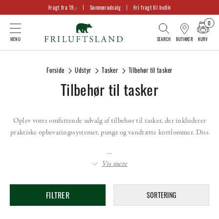
Fragt fra 19,-
Sommerudsalg
Fri fragt til butik
0
KURV
BUTIKKER
Forside
Udstyr
Tasker
Tilbehør til tasker
Tilbehør til tasker
Oplev vores omfattende udvalg af tilbehør til tasker, der inkluderer
praktiske opbevaringssystemer, punge og vandtætte kortlommer. Diss
…
Vis mere
FILTRER
SORTERING