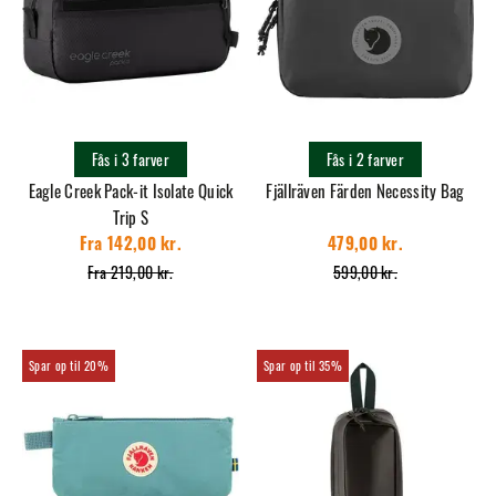
Fås i 3 farver
Fås i 2 farver
Eagle Creek Pack-it Isolate Quick
Fjällräven Färden Necessity Bag
Trip S
Fra 142,00 kr.
479,00 kr.
Fra 219,00 kr.
599,00 kr.
20%
35%