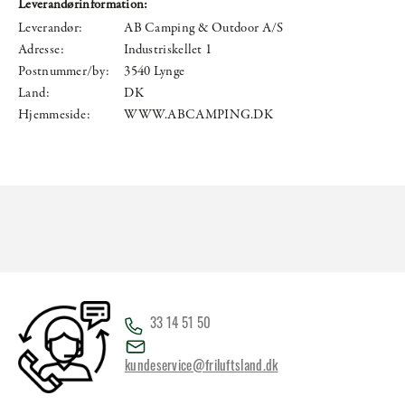
Leverandørinformation:
Leverandør:
AB Camping & Outdoor A/S
Adresse:
Industriskellet 1
Postnummer/by:
3540 Lynge
Land:
DK
Hjemmeside:
WWW.ABCAMPING.DK
33 14 51 50
kundeservice@friluftsland.dk