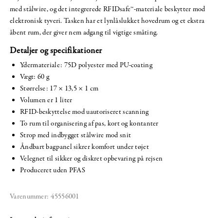
med stålwire, og det integrerede RFIDsafe™-materiale beskytter mod
elektronisk tyveri. Tasken har et lynlåslukket hovedrum og et ekstra
åbent rum, der giver nem adgang til vigtige småting.
Detaljer og specifikationer
Ydermateriale: 75D polyester med PU-coating
Vægt: 60 g
Størrelse: 17 × 13,5 × 1 cm
Volumen er 1 liter
RFID-beskyttelse mod uautoriseret scanning
To rum til organisering af pas, kort og kontanter
Strop med indbygget stålwire mod snit
Åndbart bagpanel sikrer komfort under tøjet
Velegnet til sikker og diskret opbevaring på rejsen
Produceret uden PFAS
Varenummer:
45556001