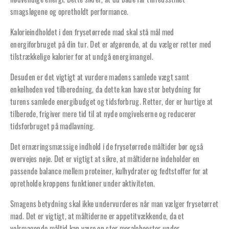
nødvendige energi. Dette sikrer, at du både får tilfredsstillet
smagsløgene og opretholdt performance.
Kalorieindholdet i den frysetørrede mad skal stå mål med
energiforbruget på din tur. Det er afgørende, at du vælger retter med
tilstrækkelige kalorier for at undgå energimangel.
Desuden er det vigtigt at vurdere madens samlede vægt samt
enkelheden ved tilberedning, da dette kan have stor betydning for
turens samlede energibudget og tidsforbrug. Retter, der er hurtige at
tilberede, frigiver mere tid til at nyde omgivelserne og reducerer
tidsforbruget på madlavning.
Det ernæringsmæssige indhold i de frysetørrede måltider bør også
overvejes nøje. Det er vigtigt at sikre, at måltiderne indeholder en
passende balance mellem proteiner, kulhydrater og fedtstoffer for at
opretholde kroppens funktioner under aktiviteten.
Smagens betydning skal ikke undervurderes når man vælger frysetørret
mad. Det er vigtigt, at måltiderne er appetitvækkende, da et