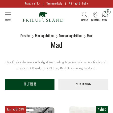
Fragt fra 19,-
Sommerudsalg
Fri fragt til butik
0
KURV
BUTIKKER
Forside
Mad og drikke
Turmad og drikke
Mad
Mad
Her finder du vores udvalg af turmad og frysetørrede retter fra blandt
andet Blå Band, Trek N Eat, Real Turmat og Lyofood.
FILTRER
SORTERING
Nyhed
28%