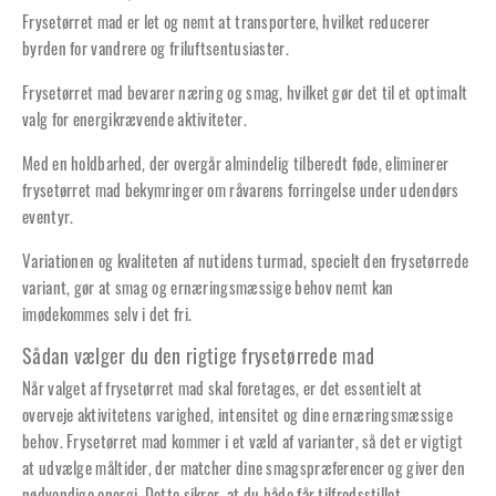
Frysetørret mad er let og nemt at transportere, hvilket reducerer
byrden for vandrere og friluftsentusiaster.
Frysetørret mad bevarer næring og smag, hvilket gør det til et optimalt
valg for energikrævende aktiviteter.
Med en holdbarhed, der overgår almindelig tilberedt føde, eliminerer
frysetørret mad bekymringer om råvarens forringelse under udendørs
eventyr.
Variationen og kvaliteten af nutidens turmad, specielt den frysetørrede
variant, gør at smag og ernæringsmæssige behov nemt kan
imødekommes selv i det fri.
Sådan vælger du den rigtige frysetørrede mad
Når valget af frysetørret mad skal foretages, er det essentielt at
overveje aktivitetens varighed, intensitet og dine ernæringsmæssige
behov. Frysetørret mad kommer i et væld af varianter, så det er vigtigt
at udvælge måltider, der matcher dine smagspræferencer og giver den