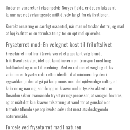
Under en vandretur i eksempelvis Norges fjelde, er det en luksus at
kunne nyde et velsmagende måltid, selv langt fra civilisationen.
Korrekt ernæring er særligt essentiel, når man udforsker det fri, og mad
af høj kvalitet er en forudsætning for en optimal oplevelse.
Frysetørret mad: En velegnet kost til friluftslivet
Frysetørret mad har i årevis været et populært valg blandt
friluftsentusiaster, idet det kombinerer nem transport med lang
holdbarhed og nem tilberedning. Med en reduceret vægt og et lavt
volumen er frysetørrede retter ideelle til at minimere byrden i
rygsækken, uden at gå på kompromis med det nødvendige indtag af
kalorier og næring, som kroppen kræver under fysiske aktiviteter.
Desuden sikrer avancerede frysetørringsprocesser, at smagen bevares,
og at måltidet kun kræver tilsætning af vand for at genskabe en
tilfredsstillende spiseoplevelse selv i det mest afsidesliggende
naturområde.
Fordele ved frysetørret mad i naturen