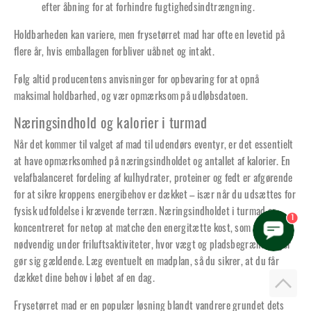
efter åbning for at forhindre fugtighedsindtrængning.
Holdbarheden kan variere, men frysetørret mad har ofte en levetid på
flere år, hvis emballagen forbliver uåbnet og intakt.
Følg altid producentens anvisninger for opbevaring for at opnå
maksimal holdbarhed, og vær opmærksom på udløbsdatoen.
Næringsindhold og kalorier i turmad
Når det kommer til valget af mad til udendørs eventyr, er det essentielt
at have opmærksomhed på næringsindholdet og antallet af kalorier. En
velafbalanceret fordeling af kulhydrater, proteiner og fedt er afgørende
for at sikre kroppens energibehov er dækket – især når du udsættes for
fysisk udfoldelse i krævende terræn. Næringsindholdet i turmad er
1
koncentreret for netop at matche den energitætte kost, som er
nødvendig under friluftsaktiviteter, hvor vægt og pladsbegrænsninger
gør sig gældende. Læg eventuelt en madplan, så du sikrer, at du får
dækket dine behov i løbet af en dag.
Frysetørret mad er en populær løsning blandt vandrere grundet dets