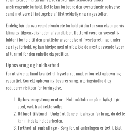
velsmagende måltid kan være en stor moralebooster under
anstrengende forhold. Dette kan forbedre den overordnede oplevelse
samt motivere til indtagelse af tilstrækkelige næringsstoffer.
Endelig bør du overveje de konkrete forhold på din tur som eksempelvis
klima og tilgængeligheden af vandkilder. Dette vil være en væsentlig
faktor i forhold til den praktiske anvendelse af frysetørret mad under
særlige forhold, og kan hjælpe med at afdække de mest passende typer
af turmad for den enkelte ekspedition.
Opbevaring og holdbarhed
For at sikre optimal kvalitet af frysetørret mad, er korrekt opbevaring
essentiel. Korrekt opbevaring bevarer smag, næringsindhold og
reducerer risikoen for forringelse.
Opbevaringstemperatur
- Hold måltiderne på et køligt, tørt
sted, væk fra direkte sollys.
Uåbnet tilstand
- Undgå at åbne emballagen før brug, da dette
kan mindske holdbarheden.
Tæthed af emballage
- Sørg for, at emballagen er tæt lukket