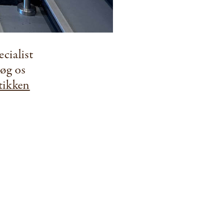
cialist
søg os
tikken