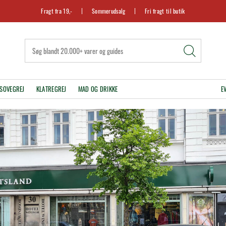
Fragt fra 19,-
Sommerudsalg
Fri fragt til butik
SOVEGREJ
KLATREGREJ
MAD OG DRIKKE
E