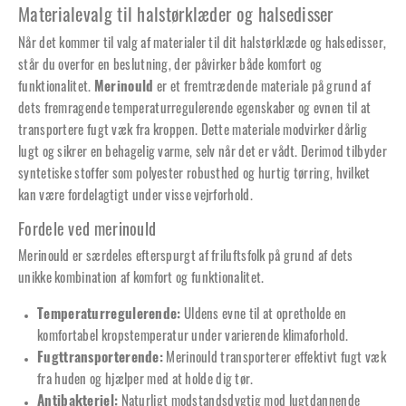
Materialevalg til halstørklæder og halsedisser
Når det kommer til valg af materialer til dit halstørklæde og halsedisser,
står du overfor en beslutning, der påvirker både komfort og
funktionalitet.
Merinould
er et fremtrædende materiale på grund af
dets fremragende temperaturregulerende egenskaber og evnen til at
transportere fugt væk fra kroppen. Dette materiale modvirker dårlig
lugt og sikrer en behagelig varme, selv når det er vådt. Derimod tilbyder
syntetiske stoffer som polyester robusthed og hurtig tørring, hvilket
kan være fordelagtigt under visse vejrforhold.
Fordele ved merinould
Merinould er særdeles efterspurgt af friluftsfolk på grund af dets
unikke kombination af komfort og funktionalitet.
Temperaturregulerende:
Uldens evne til at opretholde en
komfortabel kropstemperatur under varierende klimaforhold.
Fugttransporterende:
Merinould transporterer effektivt fugt væk
fra huden og hjælper med at holde dig tør.
Antibakteriel:
Naturligt modstandsdygtig mod lugtdannende