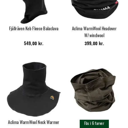
Fjällräven Keb Fleece Balaclava
Aclima WarmWool Headover
W/windwool
549,00 kr.
399,00 kr.
Aclima WarmWool Neck Warmer
Fås i 6 farver