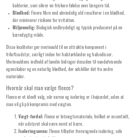
bakterier, som sikrer en friskere følelse over længere tid.
Blødhed:
Finere fibre end almindelig uld resulterer i en blødhed,
der minimerer risikoen for irritation.
Miljøvenlig:
Biologisk nedbrydeligt og typisk produceret på en
bæredygtig måde.
Disse kvaliteter gør merinould til en attraktiv komponent i
friluftsudstyr, særligt inden for halstørklæder og halsedisser.
Merinouldens indhold af lanolin bidrager desuden til vandafvisende
egenskaber og en naturlig blødhed, der adskiller det fra andre
materialer.
Hvornår skal man vælge fleece?
Fleece er et ideelt valg, når varme og isolering er i højsædet, uden at
man vil gå på kompromis med vægten.
Vægt-fordel:
Fleece er letvægtsmateriale, hvilket er essentielt,
når udstyret skal være nemt at bære.
Isoleringsevne:
Fleece tilbyder fremragende isolering, selv