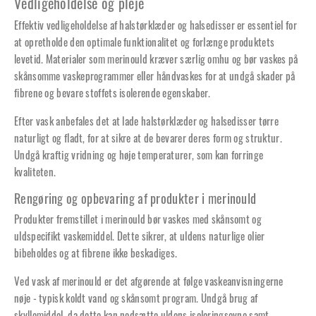
Vedligeholdelse og pleje
Effektiv vedligeholdelse af halstørklæder og halsedisser er essentiel for
at opretholde den optimale funktionalitet og forlænge produktets
levetid. Materialer som merinould kræver særlig omhu og bør vaskes på
skånsomme vaskeprogrammer eller håndvaskes for at undgå skader på
fibrene og bevare stoffets isolerende egenskaber.
Efter vask anbefales det at lade halstørklæder og halsedisser tørre
naturligt og fladt, for at sikre at de bevarer deres form og struktur.
Undgå kraftig vridning og høje temperaturer, som kan forringe
kvaliteten.
Rengøring og opbevaring af produkter i merinould
Produkter fremstillet i merinould bør vaskes med skånsomt og
uldspecifikt vaskemiddel. Dette sikrer, at uldens naturlige olier
bibeholdes og at fibrene ikke beskadiges.
Ved vask af merinould er det afgørende at følge vaskeanvisningerne
nøje - typisk koldt vand og skånsomt program. Undgå brug af