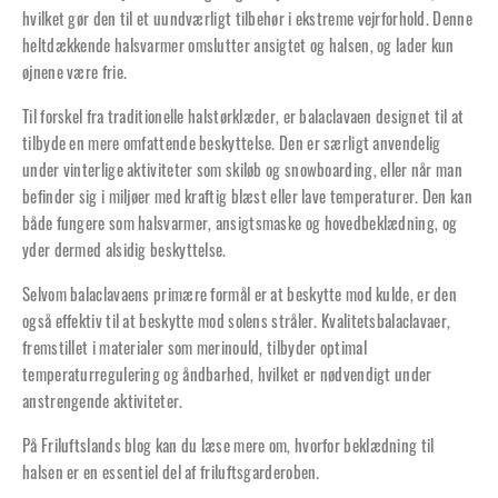
hvilket gør den til et uundværligt tilbehør i ekstreme vejrforhold. Denne
heltdækkende halsvarmer omslutter ansigtet og halsen, og lader kun
øjnene være frie.
Til forskel fra traditionelle halstørklæder, er balaclavaen designet til at
tilbyde en mere omfattende beskyttelse. Den er særligt anvendelig
under vinterlige aktiviteter som skiløb og snowboarding, eller når man
befinder sig i miljøer med kraftig blæst eller lave temperaturer. Den kan
både fungere som halsvarmer, ansigtsmaske og hovedbeklædning, og
yder dermed alsidig beskyttelse.
Selvom balaclavaens primære formål er at beskytte mod kulde, er den
også effektiv til at beskytte mod solens stråler. Kvalitetsbalaclavaer,
fremstillet i materialer som merinould, tilbyder optimal
temperaturregulering og åndbarhed, hvilket er nødvendigt under
anstrengende aktiviteter.
På Friluftslands blog kan du læse mere om,
hvorfor beklædning til
halsen er en essentiel del af friluftsgarderoben
.