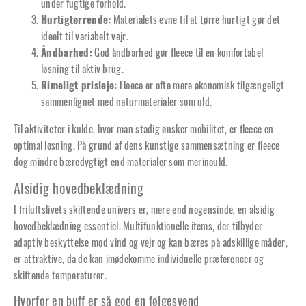
under fugtige forhold.
Hurtigtørrende:
Materialets evne til at tørre hurtigt gør det
ideelt til variabelt vejr.
Åndbarhed:
God åndbarhed gør fleece til en komfortabel
løsning til aktiv brug.
Rimeligt prisleje:
Fleece er ofte mere økonomisk tilgængeligt
sammenlignet med naturmaterialer som uld.
Til aktiviteter i kulde, hvor man stadig ønsker mobilitet, er fleece en
optimal løsning. På grund af dens kunstige sammensætning er fleece
dog mindre bæredygtigt end materialer som merinould.
Alsidig hovedbeklædning
I friluftslivets skiftende univers er, mere end nogensinde, en alsidig
hovedbeklædning essentiel. Multifunktionelle items, der tilbyder
adaptiv beskyttelse mod vind og vejr og kan bæres på adskillige måder,
er attraktive, da de kan imødekomme individuelle præferencer og
skiftende temperaturer.
Hvorfor en buff er så god en følgesvend