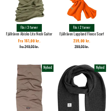
Fås i 3 farver
Fås i 2 farver
Fjällräven Abisko Lite Neck Gaiter
Fjällräven Lappland Fleece Scarf
Fra 161,00 kr.
239,00 kr.
Fra 249,00 kr.
299,00 kr.
Nyhed
Nyhed