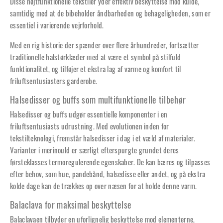
Disse højtfunktionelle tekstiler yder effektiv beskyttelse mod kulde,
samtidig med at de bibeholder åndbarheden og behageligheden, som er
essentiel i varierende vejrforhold.
Med en rig historie der spænder over flere århundreder, fortsætter
traditionelle halstørklæder med at være et symbol på stilfuld
funktionalitet, og tilføjer et ekstra lag af varme og komfort til
friluftsentusiasters garderobe.
Halsedisser og buffs som multifunktionelle tilbehør
Halsedisser og buffs udgør essentielle komponenter i en
friluftsentusiasts udrustning. Med evolutionen inden for
tekstilteknologi, fremstår halsedisser i dag i et væld af materialer.
Varianter i merinould er særligt efterspurgte grundet deres
førsteklasses termoregulerende egenskaber. De kan bæres og tilpasses
efter behov, som hue, pandebånd, halsedisse eller andet, og på ekstra
kolde dage kan de trækkes op over næsen for at holde denne varm.
Balaclava for maksimal beskyttelse
Balaclavaen tilbyder en uforlignelig beskyttelse mod elementerne,