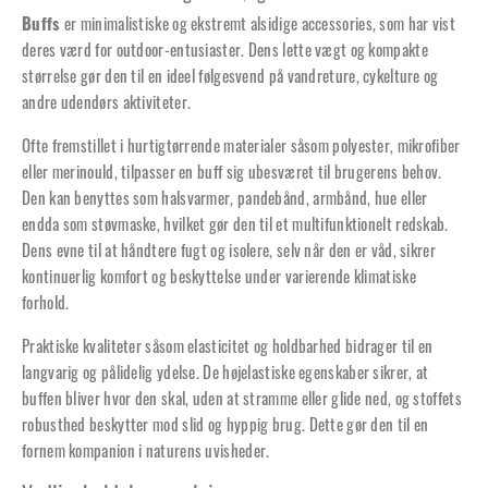
Buffs
er minimalistiske og ekstremt alsidige accessories, som har vist
deres værd for outdoor-entusiaster. Dens lette vægt og kompakte
størrelse gør den til en ideel følgesvend på vandreture, cykelture og
andre udendørs aktiviteter.
Ofte fremstillet i hurtigtørrende materialer såsom polyester, mikrofiber
eller merinould, tilpasser en buff sig ubesværet til brugerens behov.
Den kan benyttes som halsvarmer, pandebånd, armbånd, hue eller
endda som støvmaske, hvilket gør den til et multifunktionelt redskab.
Dens evne til at håndtere fugt og isolere, selv når den er våd, sikrer
kontinuerlig komfort og beskyttelse under varierende klimatiske
forhold.
Praktiske kvaliteter såsom elasticitet og holdbarhed bidrager til en
langvarig og pålidelig ydelse. De højelastiske egenskaber sikrer, at
buffen bliver hvor den skal, uden at stramme eller glide ned, og stoffets
robusthed beskytter mod slid og hyppig brug. Dette gør den til en
fornem kompanion i naturens uvisheder.