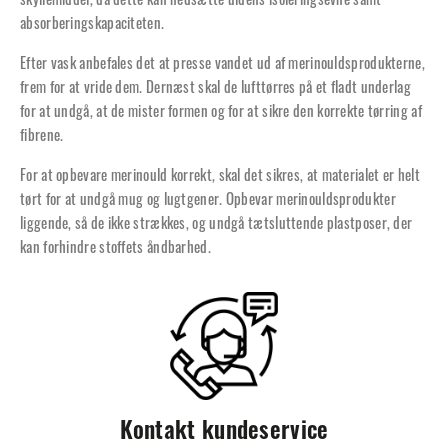
skyllemiddel, da dette kan nedsætte uldens isoleringsevne samt
absorberingskapaciteten.
Efter vask anbefales det at presse vandet ud af merinouldsprodukterne,
frem for at vride dem. Dernæst skal de lufttørres på et fladt underlag
for at undgå, at de mister formen og for at sikre den korrekte tørring af
fibrene.
For at opbevare merinould korrekt, skal det sikres, at materialet er helt
tørt for at undgå mug og lugtgener. Opbevar merinouldsprodukter
liggende, så de ikke strækkes, og undgå tætsluttende plastposer, der
kan forhindre stoffets åndbarhed.
Kontakt kundeservice