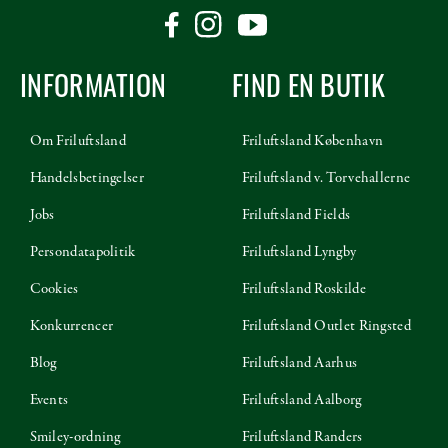
INFORMATION
FIND EN BUTIK
Om Friluftsland
Friluftsland København
Handelsbetingelser
Friluftsland v. Torvehallerne
Jobs
Friluftsland Fields
Persondatapolitik
Friluftsland Lyngby
Cookies
Friluftsland Roskilde
Konkurrencer
Friluftsland Outlet Ringsted
Blog
Friluftsland Aarhus
Events
Friluftsland Aalborg
Smiley-ordning
Friluftsland Randers