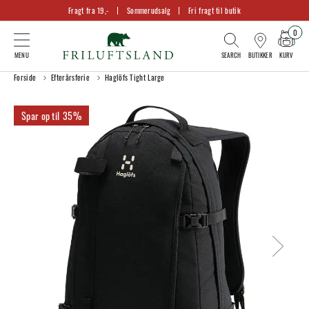
Fragt fra 19,-
Sommerudsalg
Fri fragt til butik
0
KURV
BUTIKKER
Forside
Efterårsferie
Haglöfs Tight Large
35%