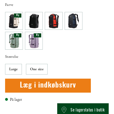
Farve
Ny
Ny
Ny
Størrelse
Large
One size
Læg i indkøbskurv
På lager
Se lagerstatus i butik