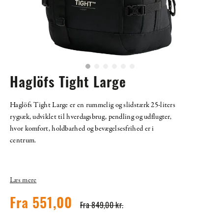
Haglöfs Tight Large
Haglöfs Tight Large er en rummelig og slidstærk 25-liters
rygsæk, udviklet til hverdagsbrug, pendling og udflugter,
hvor komfort, holdbarhed og bevægelsesfrihed er i
centrum.
Læs mere
Fra 551,00
Fra 849,00 kr.