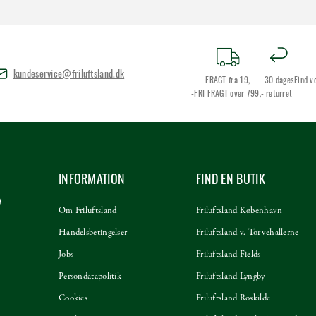
kundeservice@friluftsland.dk
FRAGT fra 19,
30 dages
Find v
-FRI FRAGT over 799,-
returret
INFORMATION
FIND EN BUTIK
Om Friluftsland
Friluftsland København
Handelsbetingelser
Friluftsland v. Torvehallerne
Jobs
Friluftsland Fields
Persondatapolitik
Friluftsland Lyngby
Cookies
Friluftsland Roskilde