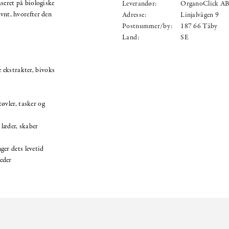
seret på biologiske
Leverandør:
OrganoClick A
ævnt, hvorefter den
Adresse:
Linjalvägen 9
Postnummer/by:
187 66 Täby
Land:
SE
e ekstrakter, bivoks
øvler, tasker og
 læder, skaber
ger dets levetid
eder