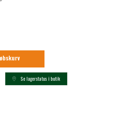
købskurv
Se lagerstatus i butik