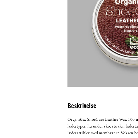
Beskrivelse
OrganoTex ShoeCare Leather Wax 100 ml e
lædertyper, herunder sko, støvler, lædert
læderartikler med membraner. Voksen bes