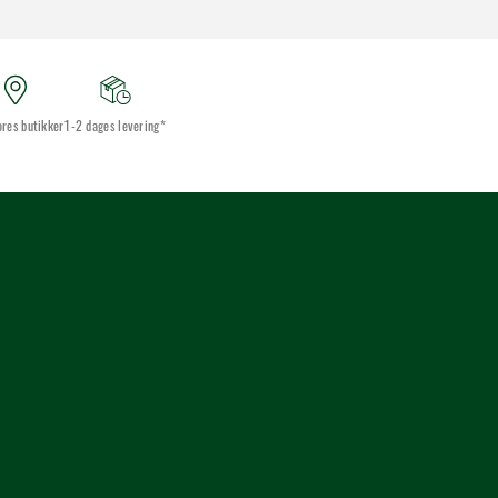
ores butikker
1-2 dages levering*