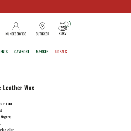
0
KURV
KUNDESERVICE
BUTIKKER
VENTS
GAVEKORT
MÆRKER
UDSALG
 Leather Wax
Wax 100
il
fugter,
t
lat eller