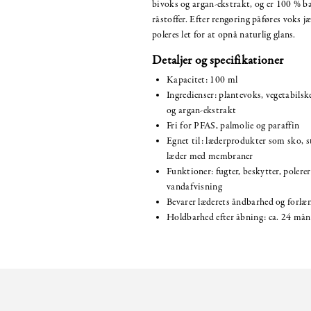
bivoks og argan-ekstrakt, og er 100 % ba
råstoffer. Efter rengøring påføres voks j
poleres let for at opnå naturlig glans.
Detaljer og specifikationer
Kapacitet: 100 ml
Ingredienser: plantevoks, vegetabilsk
og argan-ekstrakt
Fri for PFAS, palmolie og paraffin
Egnet til: læderprodukter som sko, st
læder med membraner
Funktioner: fugter, beskytter, polerer
vandafvisning
Bevarer læderets åndbarhed og forlæn
Holdbarhed efter åbning: ca. 24 mån