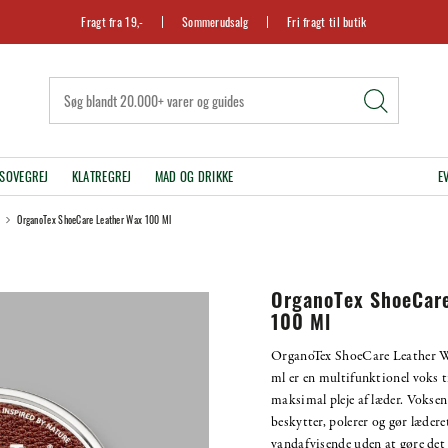
Fragt fra 19,-
Sommerudsalg
Fri fragt til butik
SOVEGREJ
KLATREGREJ
MAD OG DRIKKE
E
OrganoTex ShoeCare Leather Wax 100 Ml
OrganoTex ShoeCare
100 Ml
OrganoTex ShoeCare Leather 
ml er en multifunktionel voks t
maksimal pleje af læder. Voksen 
beskytter, polerer og gør lædere
vandafvisende uden at gøre det g