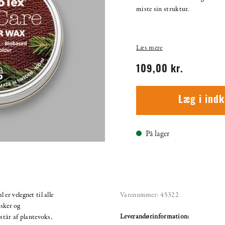
miste sin struktur.
Læs mere
109,00 kr.
Læg i ind
På lager
r velegnet til alle
Varenummer:
45322
asker og
Leverandørinformation:
tår af plantevoks,