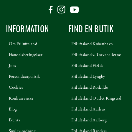
INFORMATION
FIND EN BUTIK
Om Friluftsland
Friluftsland København
Handelsbetingelser
Friluftsland v. Torvehallerne
Jobs
Friluftsland Fields
Persondatapolitik
Friluftsland Lyngby
Cookies
Friluftsland Roskilde
Konkurrencer
Friluftsland Outlet Ringsted
Blog
Friluftsland Aarhus
Events
Friluftsland Aalborg
Smiley-ordning
Friluftsland Randers