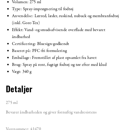
Volumen: 275 ml
Type: Spray-imprægnering til fodtøj
Anvendelse: Lærred, læder, ruskind, nubuck og membranfodtøj
(inkl. Gore-Tex)
Effekt: Vand- og smudsafvisende overflade med bevaret
åndbarhed
Certificering: Bluesign-godkendt
Baseret på: PFC-fri formulering
Emballage: Fremstillet af plast opsamlet fra havet
Brug: Spray på rent, fugtigt fodtøj og tør efter med klud
Vægt: 340 g
Detaljer
275 ml
Bevarer åndbarheden og giver fornuftig vandresistens
Varenummer:
41470