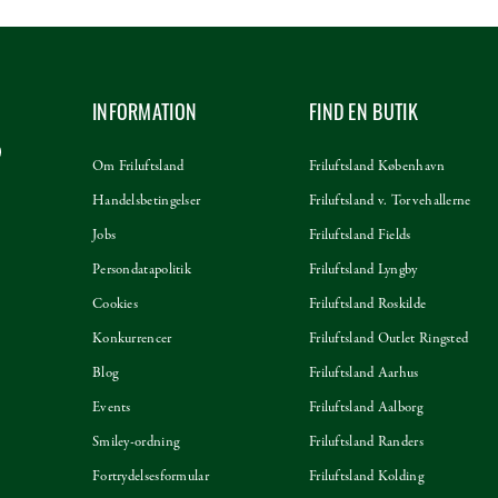
INFORMATION
FIND EN BUTIK
Om Friluftsland
Friluftsland København
Handelsbetingelser
Friluftsland v. Torvehallerne
Jobs
Friluftsland Fields
Persondatapolitik
Friluftsland Lyngby
Cookies
Friluftsland Roskilde
Konkurrencer
Friluftsland Outlet Ringsted
Blog
Friluftsland Aarhus
Events
Friluftsland Aalborg
Smiley-ordning
Friluftsland Randers
Fortrydelsesformular
Friluftsland Kolding