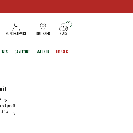
0
KURV
KUNDESERVICE
BUTIKKER
VENTS
GAVEKORT
MÆRKER
UDSALG
nit
t og
ral profil
tsklatring