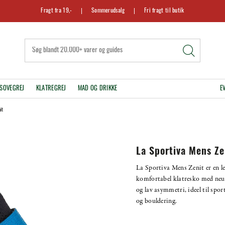
Fragt fra 19,-
Sommerudsalg
Fri fragt til butik
SOVEGREJ
KLATREGREJ
MAD OG DRIKKE
E
it
La Sportiva Mens Ze
La Sportiva Mens Zenit er en le
komfortabel klatresko med neut
og lav asymmetri, ideel til spor
og bouldering.