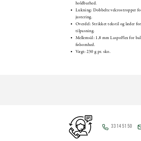
holdbarhed.
Lukning: Dobbelte velcrostropper fo
justering.
Overdel: Strikket tekstil og læder f
tilpasning.
Mellemsål: 1,8 mm LaspoFlex for bal
følsomhed.
Vægt: 230 g pr. sko.
33 14 51 50