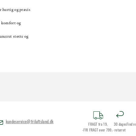
r hurtig og præcis
or komfort og
anceret støtte og
kundeservice@friluftsland.dk
FRAGT fra 19,
30 dages
Find v
-FRI FRAGT over 799,-
returret