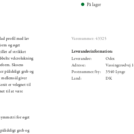
På lager
ad profil med lav
Varenummer:
43325
form og øget
Leverandørinformation:
llet af strikket
bbelte velcrolukning
Leverandør:
Odex
asform. Skoens
Adresse:
Vassingerødvej 
r pålideligt greb og
Postnummer/by:
3540 Lynge
mellemsål giver
Land:
DK
nit er velegnet til
et til at være
asymmetri for øget
ålideligt greb og