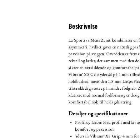
Beskrivelse
La Sportiva Mens Zenit kombinerer en fl
asymmetri, hvilket giver en naturlig pas
præcision på væggen. Overdelen er fremsti
tekstil og læder, der sammen med den do
sikrer en tætsiddende og komfortabel p
Vibram® XS Grip ydersål på 4 mm tilbyde
holdbarhed, mens den 1,8 mm LaspoFlex 
tilstrækkelig støtte på mindre fodgreb. Ze
klatrere med normal fodform og er design
komfortabel nok til heldagsklatring.
Detaljer og specifikationer
Profil og facon: Flad profil med lav 
komfort og præcision.
Ydersål: Vibram® XS Grip, 4 mm for p