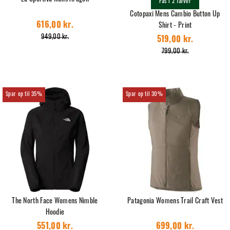
Fås i 2 farver
Cotopaxi Mens Cambio Button Up
616,00 kr.
Shirt - Print
949,00 kr.
519,00 kr.
799,00 kr.
35%
30%
The North Face Womens Nimble
Patagonia Womens Trail Craft Vest
Hoodie
551,00 kr.
699,00 kr.