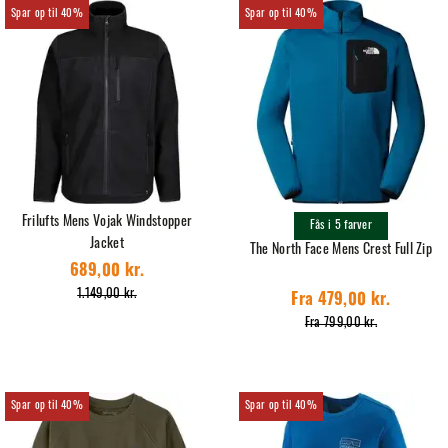
40%
40%
Frilufts Mens Vojak Windstopper
Fås i 5 farver
Jacket
The North Face Mens Crest Full Zip
689,00 kr.
1.149,00 kr.
Fra 479,00 kr.
Fra 799,00 kr.
40%
40%