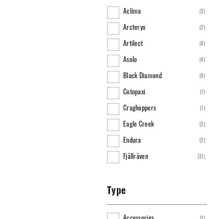
Aclima
(
3
)
Arcteryx
(
2
)
Artilect
(
8
)
Asolo
(
4
)
Black Diamond
(
8
)
Cotopaxi
(
7
)
Craghoppers
(
1
)
Eagle Creek
(
2
)
Endura
(
2
)
Fjällräven
(
31
)
Frilufts
(
9
)
Haglöfs
(
2
)
Type
Hanwag
(
1
)
Accessories
(
1
)