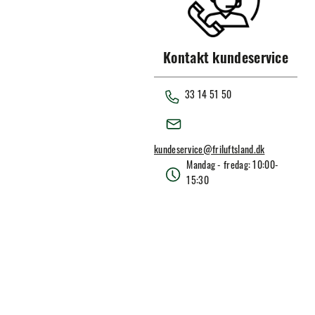
54
(
2
)
56
(
1
)
W30
(
7
)
Kontakt kundeservice
W32
(
5
)
W34
(
4
)
33 14 51 50
W36
(
4
)
W38
(
7
)
kundeservice@friluftsland.dk
W40
(
1
)
Mandag - fredag: 10:00-
15:30