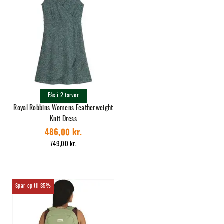
Fås i 2 farver
Royal Robbins Womens Featherweight
Knit Dress
486,00 kr.
749,00 kr.
35%