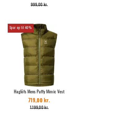
999,00 kr.
40%
Haglöfs Mens Puffy Mimic Vest
719,00 kr.
1.199,00 kr.