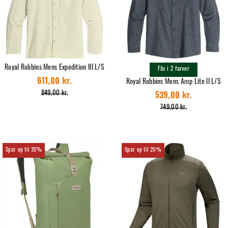
Royal Robbins Mens Expedition III L/S
Fås i 2 farver
611,00 kr.
Royal Robbins Mens Amp Lite II L/S
849,00 kr.
539,00 kr.
749,00 kr.
35%
20%