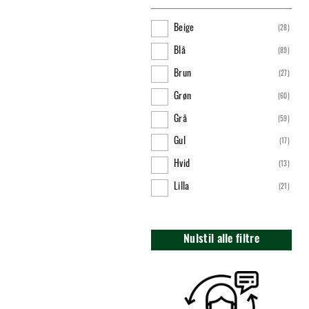
39
(
16
)
Beige
(
28
)
40
(
25
)
Blå
(
89
)
41
(
18
)
Brun
(
27
)
42
(
21
)
Grøn
(
60
)
43
(
8
)
Grå
(
59
)
44
(
11
)
Gul
(
17
)
45
(
6
)
Hvid
(
13
)
46
(
12
)
Lilla
(
21
)
47
(
9
)
Multifarvet
(
1
)
48
(
8
)
Orange
(
10
)
Nulstil alle filtre
49
(
2
)
Pink
(
15
)
50
(
3
)
Rød
(
27
)
52
(
3
)
Sort
(
98
)