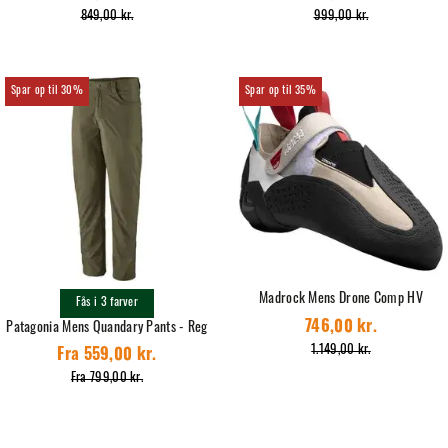
849,00 kr.
999,00 kr.
30%
35%
Madrock Mens Drone Comp HV
Fås i 3 farver
746,00 kr.
Patagonia Mens Quandary Pants - Reg
1.149,00 kr.
Fra 559,00 kr.
Fra 799,00 kr.