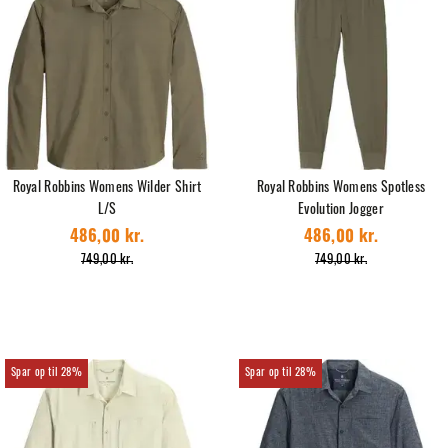
Royal Robbins Womens Wilder Shirt
Royal Robbins Womens Spotless
L/S
Evolution Jogger
486,00 kr.
486,00 kr.
749,00 kr.
749,00 kr.
28%
28%