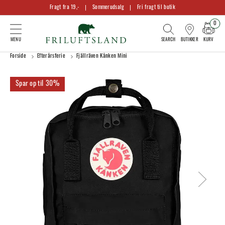
Fragt fra 19,-
Sommerudsalg
Fri fragt til butik
0
KURV
BUTIKKER
Forside
Efterårsferie
Fjällräven Kånken Mini
30%