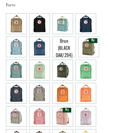
Farve
Ny
Brun
(BLACK
OAK/294)
Ny