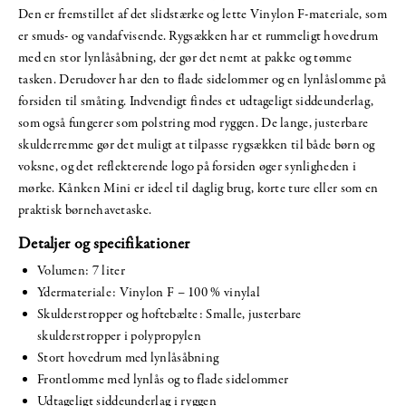
Den er fremstillet af det slidstærke og lette Vinylon F-materiale, som
er smuds- og vandafvisende. Rygsækken har et rummeligt hovedrum
med en stor lynlåsåbning, der gør det nemt at pakke og tømme
tasken. Derudover har den to flade sidelommer og en lynlåslomme på
forsiden til småting. Indvendigt findes et udtageligt siddeunderlag,
som også fungerer som polstring mod ryggen. De lange, justerbare
skulderremme gør det muligt at tilpasse rygsækken til både børn og
voksne, og det reflekterende logo på forsiden øger synligheden i
mørke. Kånken Mini er ideel til daglig brug, korte ture eller som en
praktisk børnehavetaske.
Detaljer og specifikationer
Volumen: 7 liter
Ydermateriale: Vinylon F – 100 % vinylal
Skulderstropper og hoftebælte: Smalle, justerbare
skulderstropper i polypropylen
Stort hovedrum med lynlåsåbning
Frontlomme med lynlås og to flade sidelommer
Udtageligt siddeunderlag i ryggen