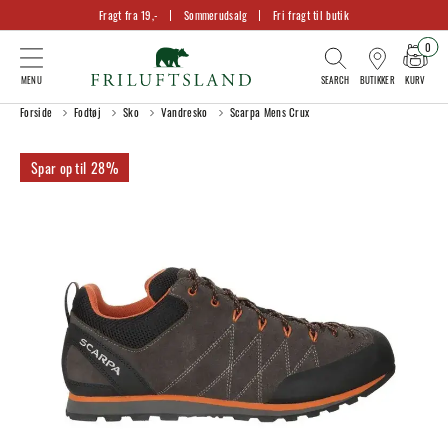
Fragt fra 19,-
Sommerudsalg
Fri fragt til butik
0
KURV
BUTIKKER
Forside
Fodtøj
Sko
Vandresko
Scarpa Mens Crux
28%