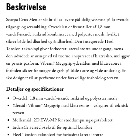
Beskrivelse
Scarpa Crux Men er skabt til at levere pålidelig ydeevne på krævende
tilgange og scrambling. Overdelen er fremstillet af 1,8 mm
vandafvisende ruskind kombineret med polyester mesh, hvilket
sikrer både holdbarhed og åndbarhed. Den integrerede Heel
Tension-teknologi giver forbedret lateral støtte under gang, mens
den udvidede snøring ned til tæerne, inspireret af klatresko, muliggør
en præcis pasform. Vibram® Megagrip-ydersålen med klatrezone i
forfoden sikrer fremragende greb på både tørre og våde underlag. En
sko designet til at performe under forskellige forhold og terræn.
Detaljer og specifikationer
Overdel: 1,8 mm vandafvisende ruskind og polyester mesh
Ydersål: Vibram® Megagrip med klatrezone – velegnet til teknisk
terræn
Mellemsål: 2D EVA-MP for støddæmpning og stabilitet
Indersål: Stretch-tekstil for optimal komfort
Heel Tension-teknologi for forbedret lateral støtte