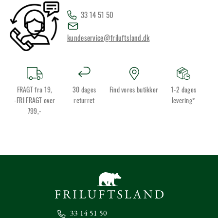
33 14 51 50
kundeservice@friluftsland.dk
FRAGT fra 19,
30 dages
Find vores butikker
1-2 dages
-FRI FRAGT over
returret
levering*
799,-
33 14 51 50