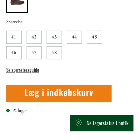
Størrelse
41
42
43
44
45
46
47
48
Se størrelsesguide
Læg i indkøbskurv
På lager
Se lagerstatus i butik