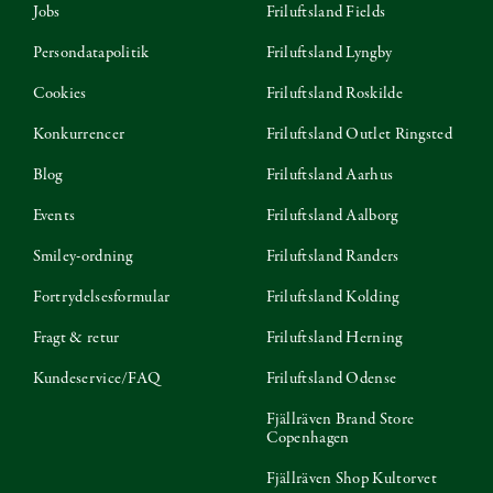
Jobs
Friluftsland Fields
Persondatapolitik
Friluftsland Lyngby
Cookies
Friluftsland Roskilde
Konkurrencer
Friluftsland Outlet Ringsted
Blog
Friluftsland Aarhus
Events
Friluftsland Aalborg
Smiley-ordning
Friluftsland Randers
Fortrydelsesformular
Friluftsland Kolding
Fragt & retur
Friluftsland Herning
Kundeservice/FAQ
Friluftsland Odense
Fjällräven Brand Store
Copenhagen
Fjällräven Shop Kultorvet