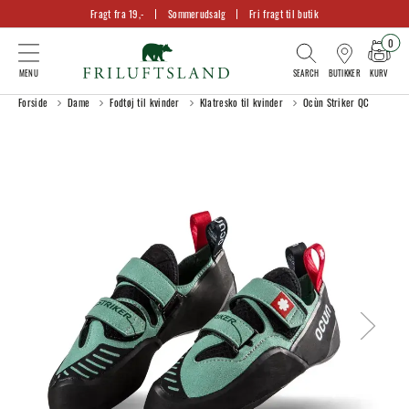
Fragt fra 19,-
Sommerudsalg
Fri fragt til butik
0
KURV
BUTIKKER
Forside
Dame
Fodtøj til kvinder
Klatresko til kvinder
Ocùn Striker QC