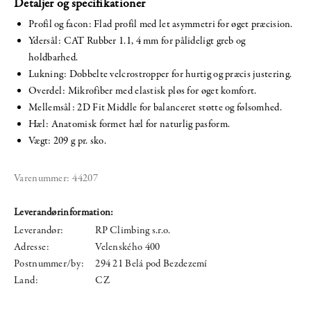
Detaljer og specifikationer
Profil og facon: Flad profil med let asymmetri for øget præcision.
Ydersål: CAT Rubber 1.1, 4 mm for pålideligt greb og
holdbarhed.
Lukning: Dobbelte velcrostropper for hurtig og præcis justering.
Overdel: Mikrofiber med elastisk pløs for øget komfort.
Mellemsål: 2D Fit Middle for balanceret støtte og følsomhed.
Hæl: Anatomisk formet hæl for naturlig pasform.
Vægt: 209 g pr. sko.
Varenummer:
44207
Leverandørinformation:
Leverandør:
RP Climbing s.r.o.
Adresse:
Velenského 400
Postnummer/by:
294 21 Belá pod Bezdezemí
Land:
CZ