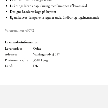
Pasform: Almindelig pasform
Lukning: Kort knaplukning med knapper af kokosskal
Design: Broderet logo på brystet
Egenskaber: Temperaturregulerende, åndbar og lugthæmmende
Varenummer:
43572
Leverandørinformation:
Leverandør:
Odex
Adresse:
Vassingerødvej 147
Postnummer/by:
3540 Lynge
Land:
DK