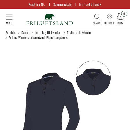
Fragt fra 19,-
Sommerudsalg
Fri fragt til butik
0
KURV
BUTIKKER
Forside
Dame
Lette lag til kvinder
T-shirts til kvinder
Aclima Womens LeisureWool Pique Longsleeve