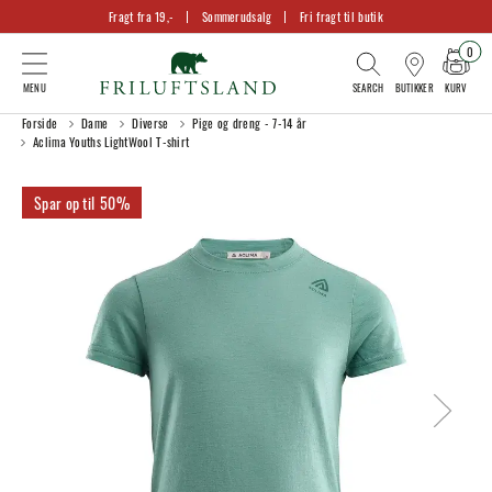
Fragt fra 19,-
Sommerudsalg
Fri fragt til butik
0
KURV
BUTIKKER
Forside
Dame
Diverse
Pige og dreng - 7-14 år
Aclima Youths LightWool T-shirt
50%