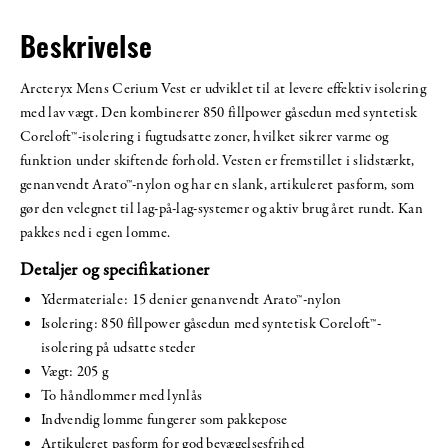
Beskrivelse
Arcteryx Mens Cerium Vest er udviklet til at levere effektiv isolering
med lav vægt. Den kombinerer 850 fillpower gåsedun med syntetisk
Coreloft™-isolering i fugtudsatte zoner, hvilket sikrer varme og
funktion under skiftende forhold. Vesten er fremstillet i slidstærkt,
genanvendt Arato™-nylon og har en slank, artikuleret pasform, som
gør den velegnet til lag-på-lag-systemer og aktiv brug året rundt. Kan
pakkes ned i egen lomme.
Detaljer og specifikationer
Ydermateriale: 15 denier genanvendt Arato™-nylon
Isolering: 850 fillpower gåsedun med syntetisk Coreloft™-
isolering på udsatte steder
Vægt: 205 g
To håndlommer med lynlås
Indvendig lomme fungerer som pakkepose
Artikuleret pasform for god bevægelsesfrihed