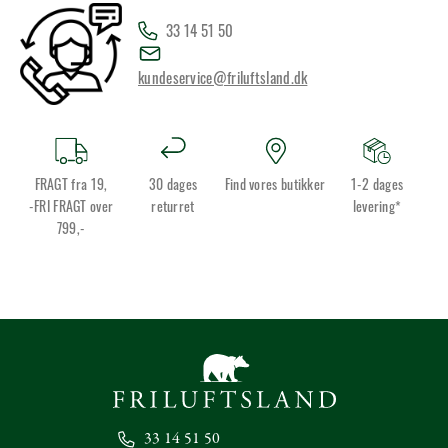
33 14 51 50
kundeservice@friluftsland.dk
FRAGT fra 19,
30 dages
Find vores butikker
1-2 dages
-FRI FRAGT over
returret
levering*
799,-
33 14 51 50