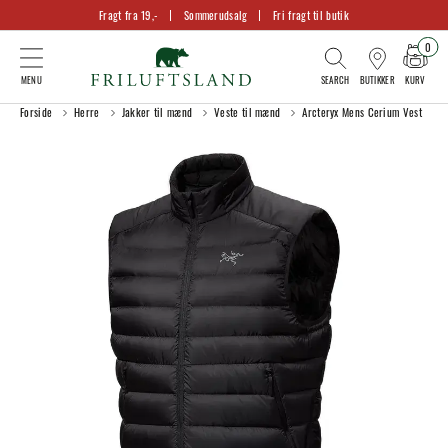
Fragt fra 19,-
Sommerudsalg
Fri fragt til butik
0
KURV
BUTIKKER
Forside
Herre
Jakker til mænd
Veste til mænd
Arcteryx Mens Cerium Vest