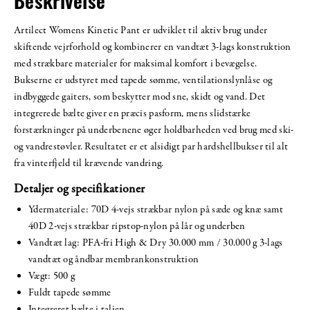
Beskrivelse
Artilect Womens Kinetic Pant er udviklet til aktiv brug under
skiftende vejrforhold og kombinerer en vandtæt 3-lags konstruktion
med strækbare materialer for maksimal komfort i bevægelse.
Bukserne er udstyret med tapede sømme, ventilationslynlåse og
indbyggede gaiters, som beskytter mod sne, skidt og vand. Det
integrerede bælte giver en præcis pasform, mens slidstærke
forstærkninger på underbenene øger holdbarheden ved brug med ski-
og vandrestøvler. Resultatet er et alsidigt par hardshellbukser til alt
fra vinterfjeld til krævende vandring.
Detaljer og specifikationer
Ydermateriale: 70D 4-vejs strækbar nylon på sæde og knæ samt
40D 2-vejs strækbar ripstop-nylon på lår og underben
Vandtæt lag: PFA-fri High & Dry 30.000 mm / 30.000 g 3-lags
vandtæt og åndbar membrankonstruktion
Vægt: 500 g
Fuldt tapede sømme
Integreret bælte i taljen