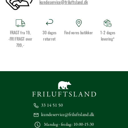
kundeservice@friluftsland.dk
FRAGT fra 19,
30 dages
Find vores butikker
1-2 dages
-FRI FRAGT over
returret
levering*
799,-
33 14 51 50
kundeservice@friluftsland.dk
Mandag - fredag: 10:00-15:30