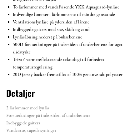
To lårlommer med vandafvisende YKK Aquaguard-lynlåse
Indvendige lommer i lårlommerne til mindre genstande
Ventilationslynlåse på ydersiden af lårene
Indbyggede gaiters mod sne, skidt og vand
Lynlåsåbning nederst på buksebenene
500D-forstærkninger på indersiden af underbenene for øget
slidstyrke
Trizar® varmereflekterende teknologi til forbedret
temperaturregulering
20D jersey-backer fremstillet af 100% genanvendt polyester
Detaljer
2 lårlommer med lynlås
Forstærkninger på indersiden af underbenene
Indbyggede gaiters
Vandtætte, tapede syninger