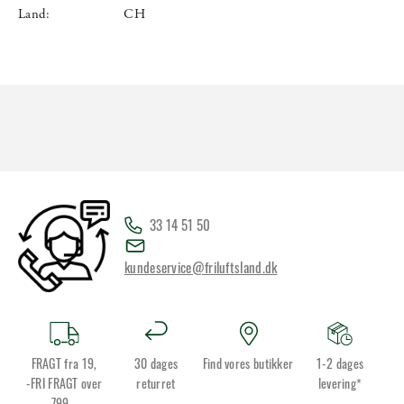
Land:
CH
33 14 51 50
kundeservice@friluftsland.dk
FRAGT fra 19,
30 dages
Find vores butikker
1-2 dages
-FRI FRAGT over
returret
levering*
799,-