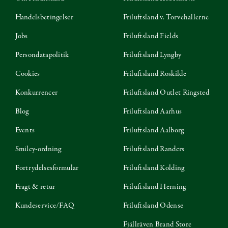
Handelsbetingelser
Friluftsland v. Torvehallerne
Jobs
Friluftsland Fields
Persondatapolitik
Friluftsland Lyngby
Cookies
Friluftsland Roskilde
Konkurrencer
Friluftsland Outlet Ringsted
Blog
Friluftsland Aarhus
Events
Friluftsland Aalborg
Smiley-ordning
Friluftsland Randers
Fortrydelsesformular
Friluftsland Kolding
Fragt & retur
Friluftsland Herning
Kundeservice/FAQ
Friluftsland Odense
Fjällräven Brand Store