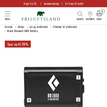
Fragt fra 19,-
Sommerudsalg
Fri fragt til butik
0
KURV
BUTIKKER
Forside
Udstyr
Lys og elektronik
Tilbehør til elektronik
Black Diamond 1800 Battery
28%