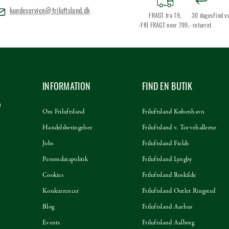
kundeservice@friluftsland.dk
FRAGT fra 19,
30 dages
Find v
-FRI FRAGT over 799,-
returret
INFORMATION
FIND EN BUTIK
Om Friluftsland
Friluftsland København
Handelsbetingelser
Friluftsland v. Torvehallerne
Jobs
Friluftsland Fields
Persondatapolitik
Friluftsland Lyngby
Cookies
Friluftsland Roskilde
Konkurrencer
Friluftsland Outlet Ringsted
Blog
Friluftsland Aarhus
Events
Friluftsland Aalborg