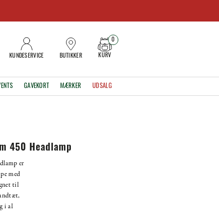
0
KURV
KUNDESERVICE
BUTIKKER
VENTS
GAVEKORT
MÆRKER
UDSALG
rm 450 Headlamp
dlamp er
mpe med
gnet til
andtæt,
 i al