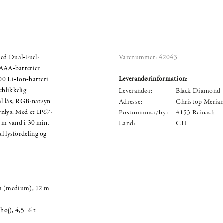
ed Dual‑Fuel-
Varenummer:
42043
e AAA‑batterier
Leverandørinformation:
500 Li‑Ion‑batteri
eblikkelig
Leverandør:
Black Diamond
al lås, RGB-natsyn
Adresse:
Christop Merian
rnlys. Med et IP67-
Postnummer/by:
4153 Reinach
 1 m vand i 30 min,
Land:
CH
al lysfordeling og
 m (medium), 12 m
høj), 4,5–6 t