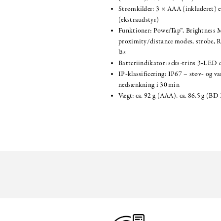
Strømkilder: 3 × AAA (inkluderet) e
(ekstraudstyr)
Funktioner: PowerTap™, Brightness 
proximity/distance modes, strobe, R
lås
Batteriindikator: seks-trins 3‑LED 
IP‑klassificering: IP67 – støv‑ og v
nedsænkning i 30 min
Vægt: ca. 92 g (AAA), ca. 86,5 g (BD