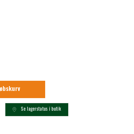
købskurv
Se lagerstatus i butik