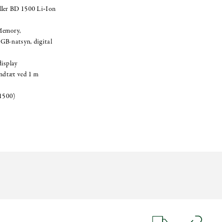
ller BD 1500 Li‑Ion
Memory,
GB-natsyn, digital
display
andtæt ved 1 m
 1500)