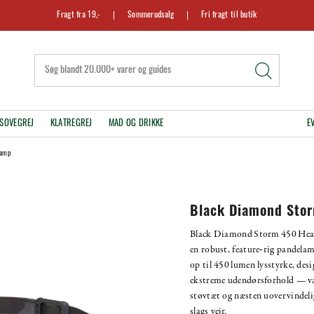
Fragt fra 19,-
Sommerudsalg
Fri fragt til butik
SOVEGREJ
KLATREGREJ
MAD OG DRIKKE
E
lamp
Black Diamond Sto
Black Diamond Storm 450 Hea
en robust, feature‑rig pandela
op til 450 lumen lysstyrke, desi
ekstreme udendørsforhold — v
støvtæt og næsten uovervindelig
slags vejr.