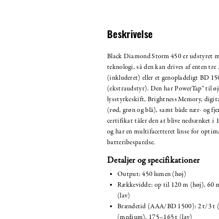
Beskrivelse
Black Diamond Storm 450 er udstyret m
teknologi, så den kan drives af enten tr
(inkluderet) eller et genopladeligt BD 1
(ekstraudstyr). Den har PowerTap™ til øj
lysstyrkeskift, Brightness Memory, digit
(rød, grøn og blå), samt både nær- og fje
certifikat tåler den at blive nedsænket i
og har en multifacetteret linse for optim
batteribesparelse.
Detaljer og specifikationer
Output: 450 lumen (høj)
Rækkevidde: op til 120 m (høj), 60
(lav)
Brændetid (AAA/BD 1500): 2 t/3 t (
(medium), 175–165 t (lav)