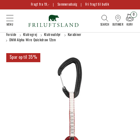
Fragt fra 19,-
Sommerudsalg
Fri fragt til butik
0
KURV
BUTIKKER
Forside
Klatregrej
Klatreudstyr
Karabiner
DMM Alpha Wire Quickdraw 12cm
35%