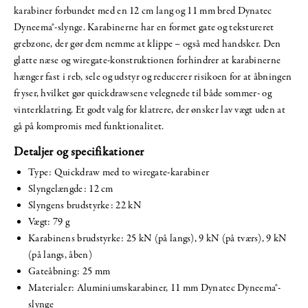
karabiner forbundet med en 12 cm lang og 11 mm bred Dynatec
Dyneema®-slynge. Karabinerne har en formet gate og tekstureret
grebzone, der gør dem nemme at klippe – også med handsker. Den
glatte næse og wiregate-konstruktionen forhindrer at karabinerne
hænger fast i reb, sele og udstyr og reducerer risikoen for at åbningen
fryser, hvilket gør quickdrawsene velegnede til både sommer- og
vinterklatring. Et godt valg for klatrere, der ønsker lav vægt uden at
gå på kompromis med funktionalitet.
Detaljer og specifikationer
Type: Quickdraw med to wiregate-karabiner
Slyngelængde: 12 cm
Slyngens brudstyrke: 22 kN
Vægt: 79 g
Karabinens brudstyrke: 25 kN (på langs), 9 kN (på tværs), 9 kN
(på langs, åben)
Gateåbning: 25 mm
Materialer: Aluminiumskarabiner, 11 mm Dynatec Dyneema®-
slynge