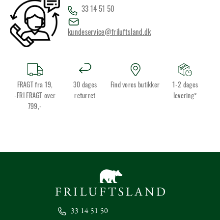
33 14 51 50
kundeservice@friluftsland.dk
FRAGT fra 19,
30 dages
Find vores butikker
1-2 dages
-FRI FRAGT over
returret
levering*
799,-
33 14 51 50