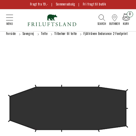
Fragt fra 19,-
Sommerudsalg
Fri fragt til butik
0
KURV
BUTIKKER
Forside
Sovegrej
Telte
Tilbehør til telte
Fjällräven Endurance 2 Footprint