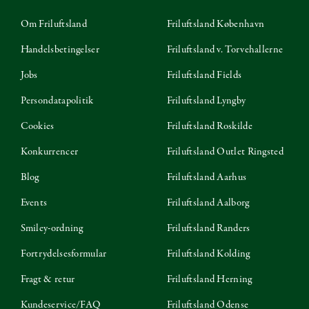
Om Friluftsland
Friluftsland København
Handelsbetingelser
Friluftsland v. Torvehallerne
Jobs
Friluftsland Fields
Persondatapolitik
Friluftsland Lyngby
Cookies
Friluftsland Roskilde
Konkurrencer
Friluftsland Outlet Ringsted
Blog
Friluftsland Aarhus
Events
Friluftsland Aalborg
Smiley-ordning
Friluftsland Randers
Fortrydelsesformular
Friluftsland Kolding
Fragt & retur
Friluftsland Herning
Kundeservice/FAQ
Friluftsland Odense