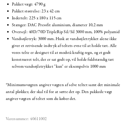
Pakket vægt: 4790 g
Pakket størrelse: 23 x 42 cm
Indertelt: 225 x 180 x 115 cm
Stænger: DAC Pressfit aluminium, diameter 10,2 mm
Oversejl: 40D/70D TripleRip Sil/Sil 3000 mm, 100% polyamid
Vandsøjletryk: 3000 mm. Husk at vandsøjletrykket alene ikke
giver et retvisende indtryk af teltets evne til at holde tæt. Alle
vores telte er designet til at modstå kraftig regn, og et godt
konstrueret telt, der er sat godt op, vil holde fuldstændig tæt
selvom vandsøjletrykket "kun" er eksempelvis 1000 mm
*Minimumsvægten angiver vægten af selve teltet samt det minimale
antal pløkker, der skal til for at sætte det op. Den pakkede vægt
angiver vægten af teltet som du køber det.
Varenummer:
40611002