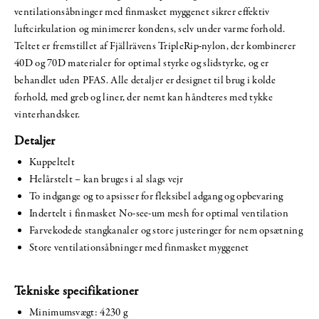
ventilationsåbninger med finmasket myggenet sikrer effektiv
luftcirkulation og minimerer kondens, selv under varme forhold.
Teltet er fremstillet af Fjällrävens TripleRip-nylon, der kombinerer
40D og 70D materialer for optimal styrke og slidstyrke, og er
behandlet uden PFAS. Alle detaljer er designet til brug i kolde
forhold, med greb og liner, der nemt kan håndteres med tykke
vinterhandsker.
Detaljer
Kuppeltelt
Helårstelt – kan bruges i al slags vejr
To indgange og to apsisser for fleksibel adgang og opbevaring
Indertelt i finmasket No-see-um mesh for optimal ventilation
Farvekodede stangkanaler og store justeringer for nem opsætning
Store ventilationsåbninger med finmasket myggenet
Tekniske specifikationer
Minimumsvægt: 4230 g