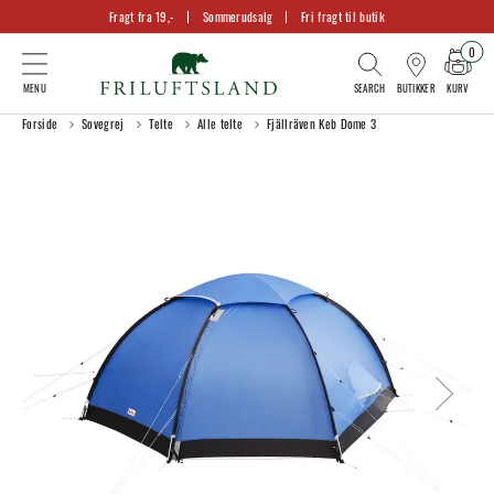
Fragt fra 19,-
Sommerudsalg
Fri fragt til butik
0
KURV
BUTIKKER
Forside
Sovegrej
Telte
Alle telte
Fjällräven Keb Dome 3