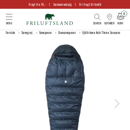
Fragt fra 19,-
Sommerudsalg
Fri fragt til butik
0
KURV
BUTIKKER
Forside
Sovegrej
Soveposer
Dunsoveposer
Fjällräven Keb Three Seasons