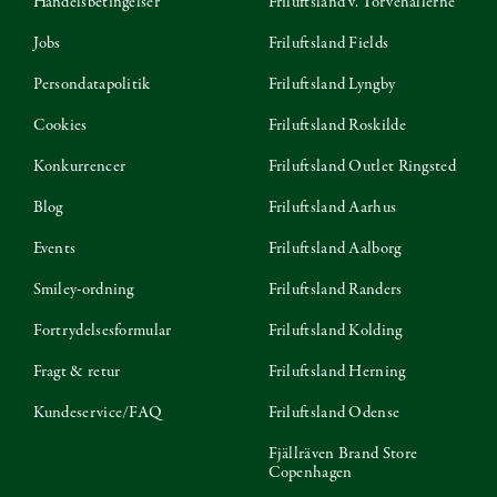
Handelsbetingelser
Friluftsland v. Torvehallerne
Jobs
Friluftsland Fields
Persondatapolitik
Friluftsland Lyngby
Cookies
Friluftsland Roskilde
Konkurrencer
Friluftsland Outlet Ringsted
Blog
Friluftsland Aarhus
Events
Friluftsland Aalborg
Smiley-ordning
Friluftsland Randers
Fortrydelsesformular
Friluftsland Kolding
Fragt & retur
Friluftsland Herning
Kundeservice/FAQ
Friluftsland Odense
Fjällräven Brand Store
Copenhagen