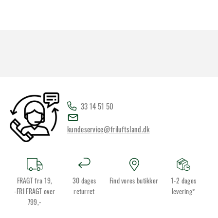
33 14 51 50
kundeservice@friluftsland.dk
FRAGT fra 19,
30 dages
Find vores butikker
1-2 dages
-FRI FRAGT over
returret
levering*
799,-