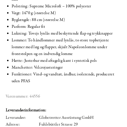
Polstring: Supreme Microloft – 100% polyester
Vægt: 1470 g (størrelse M)
Ryglængde: 88 cm (størrelse M)
Pasform: Regular fit
Lukning: Tovejs lynlås med beskyttende flap og trykknapper
Lommer: To håndlommer med lynlås, to store topbetjente
lommer med læg og flapper, skjult Napoleonlomme under
frontstolpen og en indvendig lomme
Hætte: Justerbar med aftagelig kant i syntetisk pels
Manchetter: Velcrojusteringer
Funktioner: Vind- og vandtæt, åndbar, isolerende, produceret
uden PFAS
Varenummer:
44556
Leverandørinformation:
Leverandør:
Globetrotter Ausrüstung GmbH
Adresse:
Fuhlsbüttler Strasse 29