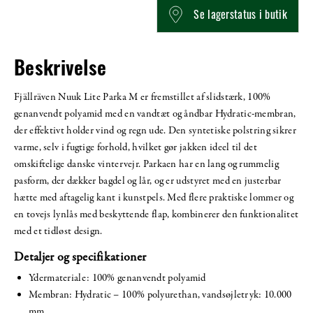
Se lagerstatus i butik
Beskrivelse
Fjällräven Nuuk Lite Parka M er fremstillet af slidstærk, 100%
genanvendt polyamid med en vandtæt og åndbar Hydratic-membran,
der effektivt holder vind og regn ude. Den syntetiske polstring sikrer
varme, selv i fugtige forhold, hvilket gør jakken ideel til det
omskiftelige danske vintervejr. Parkaen har en lang og rummelig
pasform, der dækker bagdel og lår, og er udstyret med en justerbar
hætte med aftagelig kant i kunstpels. Med flere praktiske lommer og
en tovejs lynlås med beskyttende flap, kombinerer den funktionalitet
med et tidløst design.
Detaljer og specifikationer
Ydermateriale: 100% genanvendt polyamid
Membran: Hydratic – 100% polyurethan, vandsøjletryk: 10.000
mm