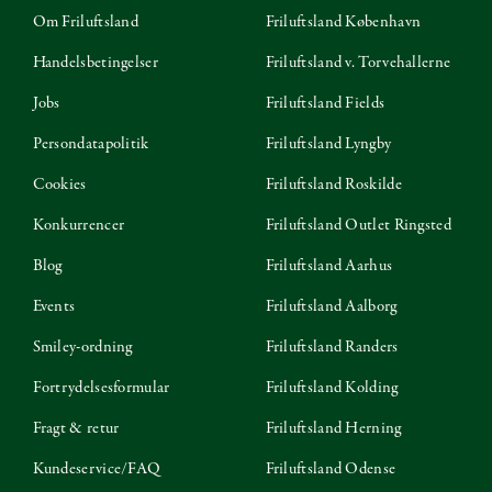
Om Friluftsland
Friluftsland København
Handelsbetingelser
Friluftsland v. Torvehallerne
Jobs
Friluftsland Fields
Persondatapolitik
Friluftsland Lyngby
Cookies
Friluftsland Roskilde
Konkurrencer
Friluftsland Outlet Ringsted
Blog
Friluftsland Aarhus
Events
Friluftsland Aalborg
Smiley-ordning
Friluftsland Randers
Fortrydelsesformular
Friluftsland Kolding
Fragt & retur
Friluftsland Herning
Kundeservice/FAQ
Friluftsland Odense