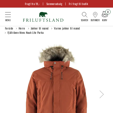
Fragt fra 19,-
Sommerudsalg
Fri fragt til butik
0
KURV
BUTIKKER
Forside
Herre
Jakker til mænd
Varme jakker til mænd
Fjällräven Mens Nuuk Lite Parka