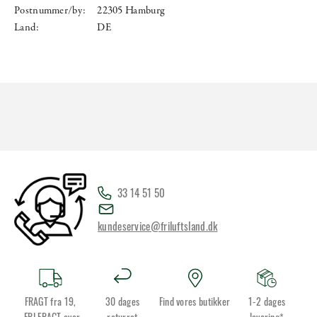
Postnummer/by:
22305 Hamburg
Land:
DE
33 14 51 50
kundeservice@friluftsland.dk
FRAGT fra 19,
30 dages
Find vores butikker
1-2 dages
-FRI FRAGT over
returret
levering*