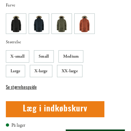
Farve
Størrelse
X-small
Small
Medium
Large
X-large
XX-large
Se størrelsesguide
Læg i indkøbskurv
På lager