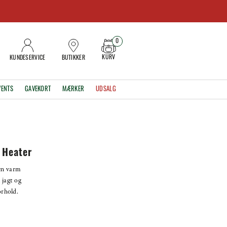
0
KURV
KUNDESERVICE
BUTIKKER
VENTS
GAVEKORT
MÆRKER
UDSALG
 Heater
en varm
 jagt og
orhold.