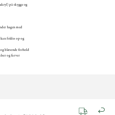
 akryl) på skygge og
under hagen med
 kan foldes op og
de og blæsende forhold
elser og farver