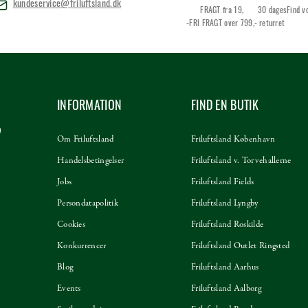
kundeservice@friluftsland.dk
FRAGT fra 19,
30 dages
Find v
-FRI FRAGT over 799,-
returret
INFORMATION
FIND EN BUTIK
Om Friluftsland
Friluftsland København
Handelsbetingelser
Friluftsland v. Torvehallerne
Jobs
Friluftsland Fields
Persondatapolitik
Friluftsland Lyngby
Cookies
Friluftsland Roskilde
Konkurrencer
Friluftsland Outlet Ringsted
Blog
Friluftsland Aarhus
Events
Friluftsland Aalborg