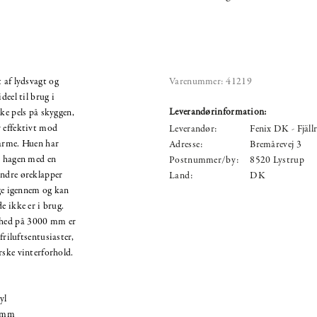
 af lydsvagt og
Varenummer:
41219
deel til brug i
Leverandørinformation:
ke pels på skyggen,
r effektivt mod
Leverandør:
Fenix DK - Fjäll
varme. Huen har
Adresse:
Bremårevej 3
r hagen med en
Postnummer/by:
8520 Lystrup
indre øreklapper
Land:
DK
nge igennem og kan
e ikke er i brug.
thed på 3000 mm er
friluftsentusiaster,
rske vinterforhold.
yl
0 mm