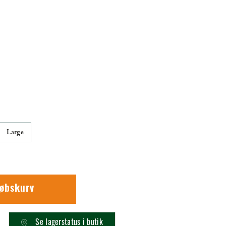
Large
købskurv
Se lagerstatus i butik