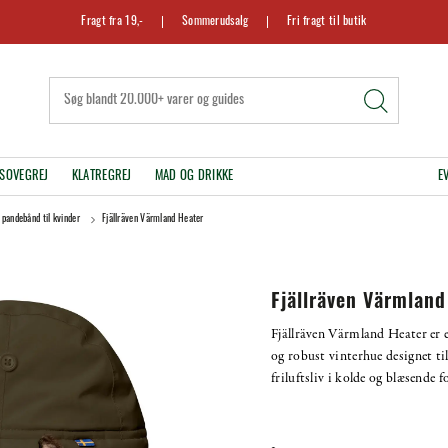
Fragt fra 19,-
Sommerudsalg
Fri fragt til butik
SOVEGREJ
KLATREGREJ
MAD OG DRIKKE
E
 pandebånd til kvinder
Fjällräven Värmland Heater
Fjällräven Värmland
Fjällräven Värmland Heater er 
og robust vinterhue designet til
friluftsliv i kolde og blæsende f