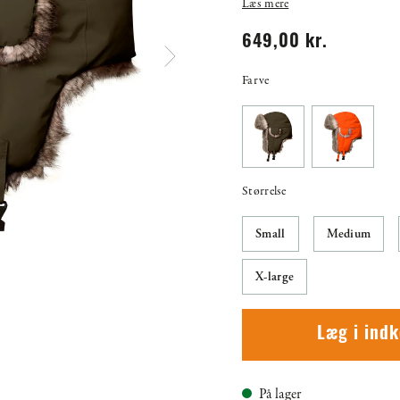
Læs mere
649,00 kr.
Farve
Størrelse
Small
Medium
X-large
Læg i ind
På lager