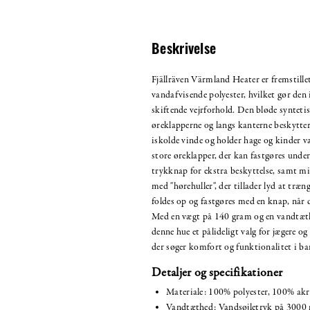
Beskrivelse
Fjällräven Värmland Heater er fremstillet
vandafvisende polyester, hvilket gør den i
skiftende vejrforhold. Den bløde syntetis
øreklapperne og langs kanterne beskytte
iskolde vinde og holder hage og kinder 
store øreklapper, der kan fastgøres unde
trykknap for ekstra beskyttelse, samt m
med "hørehuller", der tillader lyd at træ
foldes op og fastgøres med en knap, når d
Med en vægt på 140 gram og en vandtæ
denne hue et pålideligt valg for jægere og 
der søger komfort og funktionalitet i ba
Detaljer og specifikationer
Materiale: 100% polyester, 100% akr
Vandtæthed: Vandsøjletryk på 300