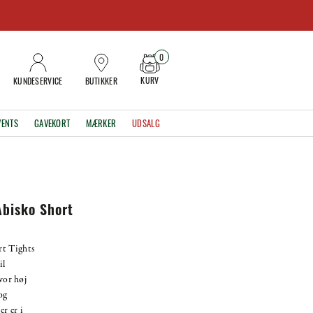
0
KURV
KUNDESERVICE
BUTIKKER
VENTS
GAVEKORT
MÆRKER
UDSALG
Abisko Short
rt Tights
il
hvor høj
og
r er i