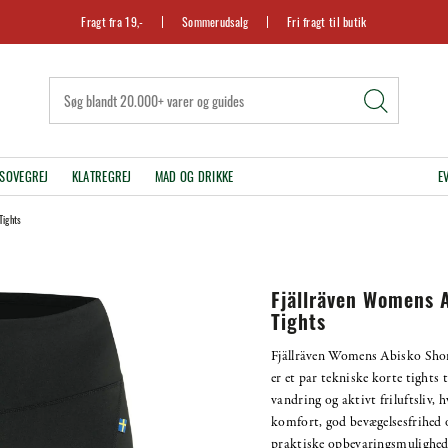
Fragt fra 19,-
Sommerudsalg
Fri fragt til butik
SOVEGREJ
KLATREGREJ
MAD OG DRIKKE
E
Tights
Fjällräven Womens 
Tights
Fjällräven Womens Abisko Sho
er et par tekniske korte tights t
vandring og aktivt friluftsliv, 
komfort, god bevægelsesfrihed 
praktiske opbevaringsmulighede