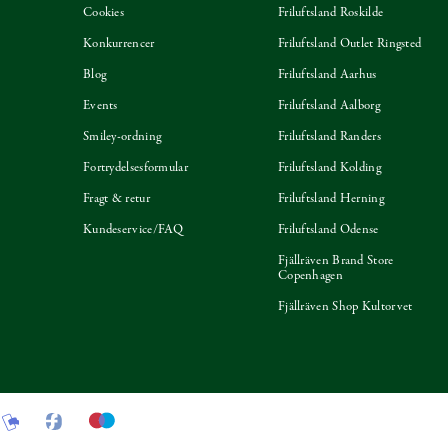
Cookies
Friluftsland Roskilde
Konkurrencer
Friluftsland Outlet Ringsted
Blog
Friluftsland Aarhus
Events
Friluftsland Aalborg
Smiley-ordning
Friluftsland Randers
Fortrydelsesformular
Friluftsland Kolding
Fragt & retur
Friluftsland Herning
Kundeservice/FAQ
Friluftsland Odense
Fjällräven Brand Store
Copenhagen
Fjällräven Shop Kultorvet