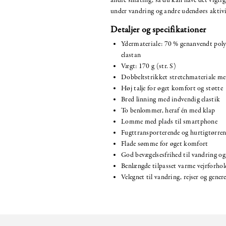
andre småting, så du kan have det vigtig
under vandring og andre udendørs aktivi
Detaljer og specifikationer
Ydermateriale: 70 % genanvendt poly
elastan
Vægt: 170 g (str. S)
Dobbeltstrikket stretchmateriale me
Høj talje for øget komfort og støtte
Bred linning med indvendig elastik
To benlommer, heraf én med klap
Lomme med plads til smartphone
Fugttransporterende og hurtigtørre
Flade sømme for øget komfort
God bevægelsesfrihed til vandring og
Benlængde tilpasset varme vejrforhol
Velegnet til vandring, rejser og generel