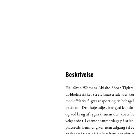
Beskrivelse
Fjällräven Womens Abisko Short Tights er
dobbeltstrikket stretchmateriale, der ko
med effektiv fugttransport og en behagel
pasform. Den høje talje giver god komfo
og ved brug af rygsæk, mens den korte 
velegnede til varme sommerdage på stien
placerede lommer giver nem adgang til tel