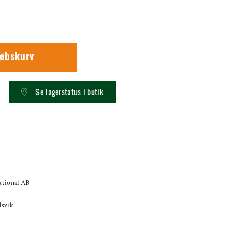
købskurv
Se lagerstatus i butik
national AB
dsvik