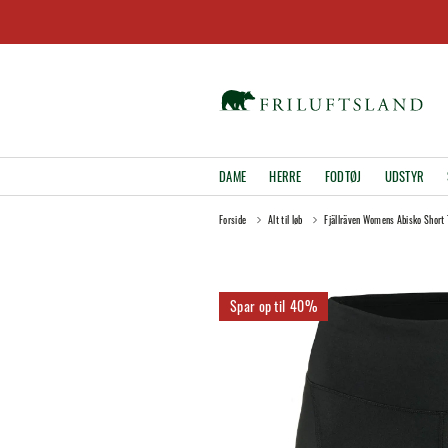
DAME
HERRE
FODTØJ
UDSTYR
Forside
Alt til løb
Fjällräven Womens Abisko Short 
40%