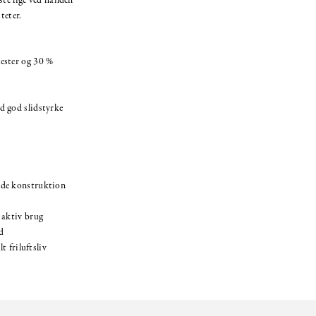
ste lige ved hånden
teter.
ester og 30 %
d god slidstyrke
nde konstruktion
 aktiv brug
d
t friluftsliv