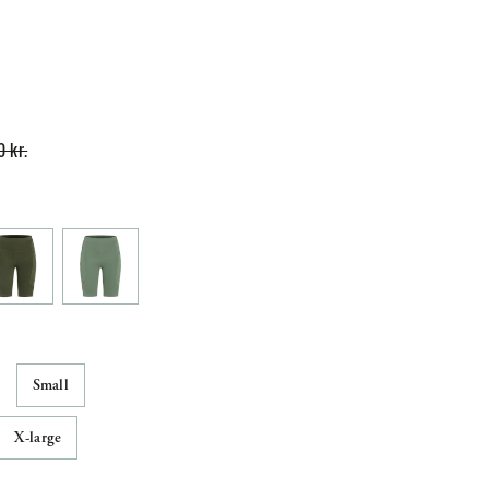
0 kr.
Small
X-large