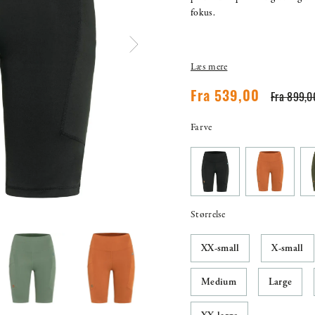
fokus.
Læs mere
Fra 899,0
Fra 539,00
Farve
Størrelse
XX-small
X-small
Medium
Large