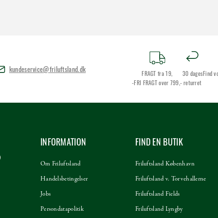
kundeservice@friluftsland.dk
FRAGT fra 19,
30 dages
Find v
-FRI FRAGT over 799,-
returret
INFORMATION
FIND EN BUTIK
Om Friluftsland
Friluftsland København
Handelsbetingelser
Friluftsland v. Torvehallerne
Jobs
Friluftsland Fields
Persondatapolitik
Friluftsland Lyngby