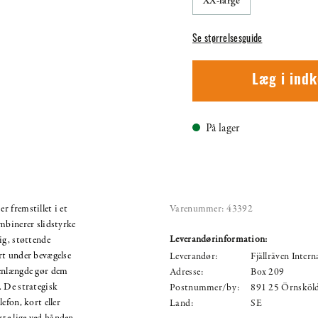
XX-large
Se størrelsesguide
Læg i ind
På lager
 fremstillet i et
Varenummer:
43392
mbinerer slidstyrke
Leverandørinformation:
ig, støttende
rt under bevægelse
Leverandør:
Fjällräven Inter
benlængde gør dem
Adresse:
Box 209
. De strategisk
Postnummer/by:
891 25 Örnsköl
efon, kort eller
Land:
SE