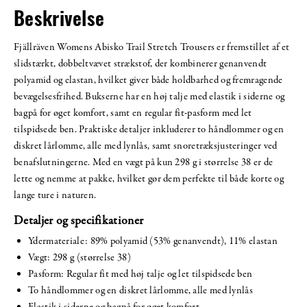
Beskrivelse
Fjällräven Womens Abisko Trail Stretch Trousers er fremstillet af et
slidstærkt, dobbeltvævet strækstof, der kombinerer genanvendt
polyamid og elastan, hvilket giver både holdbarhed og fremragende
bevægelsesfrihed. Bukserne har en høj talje med elastik i siderne og
bagpå for øget komfort, samt en regular fit-pasform med let
tilspidsede ben. Praktiske detaljer inkluderer to håndlommer og en
diskret lårlomme, alle med lynlås, samt snoretræksjusteringer ved
benafslutningerne. Med en vægt på kun 298 g i størrelse 38 er de
lette og nemme at pakke, hvilket gør dem perfekte til både korte og
lange ture i naturen.
Detaljer og specifikationer
Ydermateriale: 89% polyamid (53% genanvendt), 11% elastan
Vægt: 298 g (størrelse 38)
Pasform: Regular fit med høj talje og let tilspidsede ben
To håndlommer og en diskret lårlomme, alle med lynlås
Elastik i siderne og bagpå for øget komfort