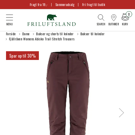
Fragt fra 19,-
Sommerudsalg
Fri fragt til butik
0
KURV
BUTIKKER
Forside
Dame
Bukser og shorts til kvinder
Bukser til kvinder
Fjällräven Womens Abisko Trail Stretch Trousers
30%